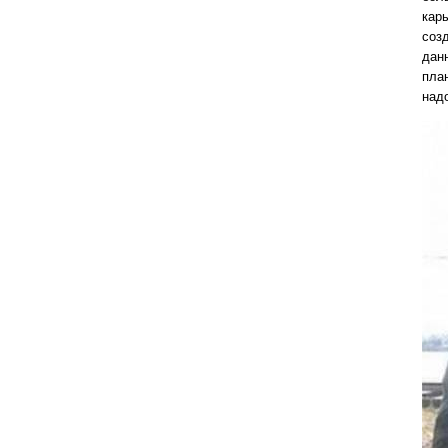
кар
соз
дан
пла
надо