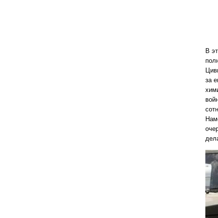
В э
пол
Цив
за 
хим
вой
сот
Нам
оче
дел