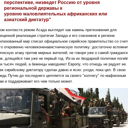
перспективе, низведет Россию от уровня
региональной державы к
уровню маловлиятельных африканских или
азиатский диктатур"
том контексте режим Асада выглядит как камень преткновения для
ноценной реализации стратегии Запада и его союзников в регионе.
илизованный мир списал официальное сирийское правительство со счет
его откровенно человеконенавистническую политику: достаточно вспомни
ическую атаку против мирных жителей, не говоря уже о самой гражданск
не, длящейся там уже не первый год. Из-за их бездарной политики погиб
ни тысяч людей, а беженцы наводняют Европу, что отнюдь не радует ее.
ек сирийскому диктатору сделан давно и ясно: уходи, пока цел. В свою
редь Путин до последнего цепляется за своего "коллегу" по мафиозным
ам и поддерживает его чем только может.