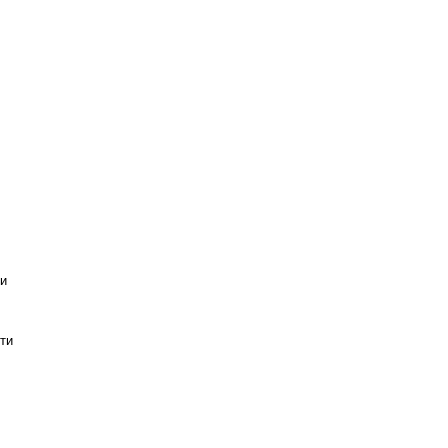
ти
ти