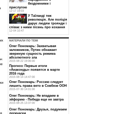
бездомними і
прислугою
а
12-17 19:03
У Таїланді теж
революція. Але поліція
дарує людям троянди і
співає з ними пісень про кохання
12-04 10:47
их
МАТЕРIАЛИ ПО ТЕМI
Олег Пономарь: Захватывая
заложников, Путин обнажает
звериную сущность режима
абсолютного зла
ы.
2015-08-22 19:06:00
ые
Прогноз: Первые итоги
«Анаконды» появятся в марте
2016 года
2015-08-14 14:47:00
Олег Пономарь: Россию следует
ики
лишить права вето в Совбезе ООН
2015-07-30 14:01:00
Олег Пономарь: Не впадаем в
эйфорию - Победа еще не завтра
2015-08-25 13:37:00
Олег Пономарь: Друзья, подумаем
логически
ия