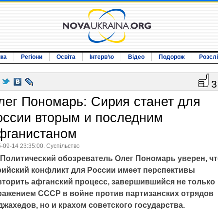
ика
Регіони
Освіта
Інтерв‘ю
Відео
Подорож
Розсл
3
лег Пономарь: Сирия станет для
оссии вторым и последним
фганистаном
-09-14 23:35:00. Суспільство
Политический обозреватель Олег Пономарь уверен, ч
рийский конфликт для России имеет перспективы
вторить афганский процесс, завершившийся не только
ражением СССР в войне против партизанских отрядов
жахедов, но и крахом советского государства.