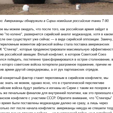
о: Американцы обнаружили в Сирии новейшие российские танки Т-90.
ее мы можем ожидать, что после того, как российская армия зайдет в
ию "по колено", развернется сирийский аналог моджахедов, хотя в каком
сле они существуют уже сейчас — в виде сирийской оппозиции. Замечу,
 переломным моментом афганской войны стала поставка американских
К "Стингер", которые продемонстрировали максимальную эффективнос
тив российской авиации. Вялый конфликт, в котором Советский Союз
елся победить, постепенно трансформировался в острое столкновение, 
е которго советские войска потерпели разгромное поражение, причем не
тив армии другой сверхдержавы, а от рук партизанских отрядов.
ой конкретный фактор станет переломным в сирийском конфликте, мы
ас знать не можем, однако ясно, что в стратегической перспективе
сийские войска будут разбиты и изгнаны из Сирии с таким же позором и
ль же печальным финалом для внутренней политики, как это произошло 
анском конфликте с участием СССР. Обратите внимание, что "Стингеры"
е время были поставлены моджахедам далеко не сразу, а лишь через
колько лет после начала конфликта: американцы никуда не спешили тогд