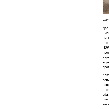
Фот
Дал
Сир
смы
что
ПЗР
про
над
ход
про
Как
сейч
рос
сто
афг
сво
нес