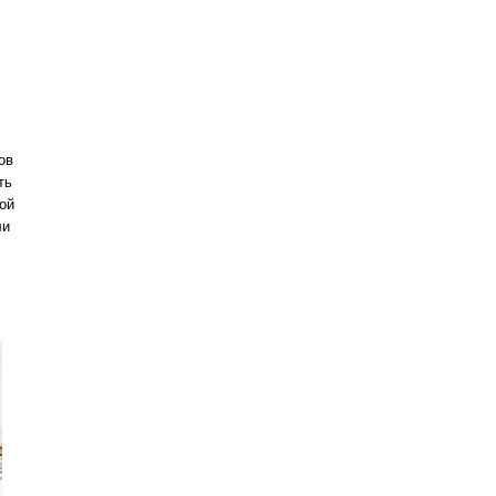
ов
ть
ой
ли