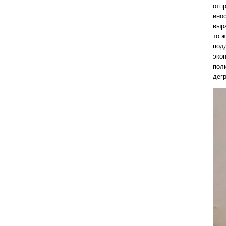
отп
ино
выр
то 
под
эко
пол
дег