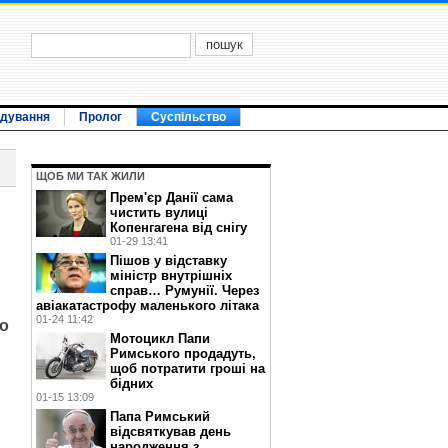
ідування
Пролог
Суспільство
ЩОБ МИ ТАК ЖИЛИ
Прем'єр Данії сама
чистить вулиці
Копенгагена від снігу
01-29 13:41
Пішов у відставку
міністр внутрішніх
справ… Румунії. Через
авіакатастрофу маленького літака
01-24 11:42
то
Мотоцикл Папи
Римського продадуть,
щоб потратити гроші на
бідних
01-15 13:09
Папа Римський
відсвяткував день
народження з