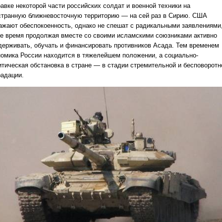
равке некоторой части российских солдат и военной техники на
странную ближневосточную территорию — на сей раз в Сирию. США
ажают обеспокоенность, однако не спешат с радикальными заявлениями,
же время продолжая вместе со своими исламскими союзниками активно
держивать, обучать и финансировать противников Асада. Тем временем
номика России находится в тяжелейшем положении, а социально-
итическая обстановка в стране — в стадии стремительной и бесповоротн
радации.