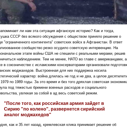
напоминает ли нам эта ситуация афганскую историю? Как и тогда,
хушка СССР без всякого обсуждения с обществом приняло решение о
е "ограниченного контингента" советских войск в Афганистан. В ответ
илизованное сообщество резко осудило советскую интервенцию. На
воначальном этапе войны США не спешили с реальными мерами, решив
аничиться наблюдением. Тем не менее, НАТО во главе с американцами, а
же в союзничестве с исламскими консерваторами организовали подготов
анских моджахедов. Выстроенная для них поддержка носила
тегический характер: война длилась не год и не два, а целое десятилет
1979 по 1989 годы. За это время и без того дряхлая советская экономик
нула под тяжестью бремени военных расходов и социального
овольства, увлекая за собой в ад весь советский режим.
"После того, как российская армия зайдет в
Сирию "по колено", развернется сирийский
аналог моджахедов"
одня, как и 35 лет назад, кремлевская клика принимает решение об