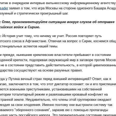
литик в очередном интервью вильнюсскому информационному агентству
sader
заявил о том, что игра Москвы на стороне одиозного Башара Асад
езумный и стратегически проигрышный шаг.
.: Олег, прокомментируйте ситуацию вокруг слухов об отправке
сийских войск в Сирию.
.:
История учит тому, что ничему не учит. Россия повторяет путь
етского союза в Афганистане. Отвечая на вопрос о Сирии, коснемся общ
истенциальных аспектов нашей темы.
 и прежде, нынешние кремлевские властители пребывают в состоянии
жденной крепости, подозревая окружающий мир в заговоре против Москв
 не в состоянии представить действительность, в которой цивилизованн
ударства сосуществуют на основе разумных правил.
уда у Путина вечный страх перед внешней интервенцией? Ответ, как я
гаю, заключается в том, что этот диктатор осознает: он и его приспешн
яются военными преступниками, установившими на собственной
ритории тоталитарный режим и развязавшими кровавый конфликт на
странной земле. Неудивительно, что члены этой группировки ожидают
мездия за свои злодеяния. Именно поэтому они выстроили систему так
ываемого "оборонного сознания", заразив ею с помощью пропаганды
ьшую часть российского народа. Это параноидальное состояние ожидан