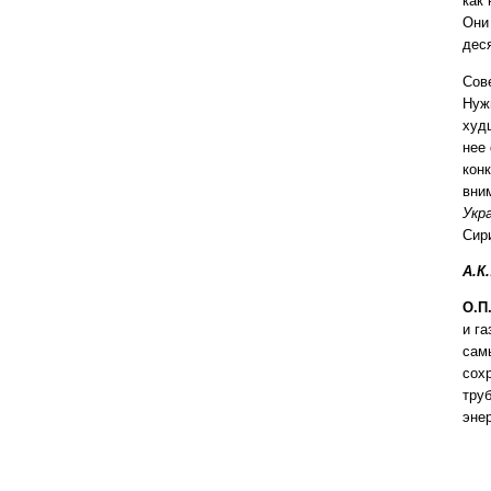
как 
Они
дес
Сов
Нуж
худ
нее
кон
вни
Укр
Сир
А.К
О.П.
и га
сам
сох
тру
эне