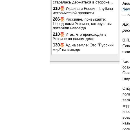
старалась держаться в стороне...
Ана
310
Украина и Россия: Глубина
New
исторической пропасти
— б
286
Россияне, привыкайте:
Перед вами Украина, которую вы
А.К
потеряли навсегда
рос
210
Итак, что происходит в
Украине на самом деле
О.П
130
Ад на земле: Это "Русский
Сов
мир" на выезде
экз
Как
оса
Они
гос
Отк
пола
явл
тер
ино
воз
наз
бол