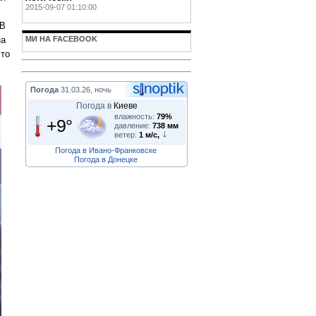
2015-09-07 01:10:00
 В
МИ НА FACEBOOK
на
что
Погода
31.03.26, ночь
Погода в
Киеве
влажность:
79%
+9°
давление:
738 мм
ветер:
1 м/с,
Погода в Ивано-Франковске
Погода в Донецке