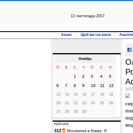
12 листопада 2017
Анонс
Щоб ми так жили
Аналіт
Ноябрь
О
П
В
С
Ч
П
С
Н
Р
1
2
3
4
5
А
6
7
8
9
10
11
12
2015
13
14
15
16
17
18
19
20
21
22
23
24
25
26
си
по
27
28
29
30
по
РЕЙТИНГ
мод
312
Москвичка в Киеве: Я