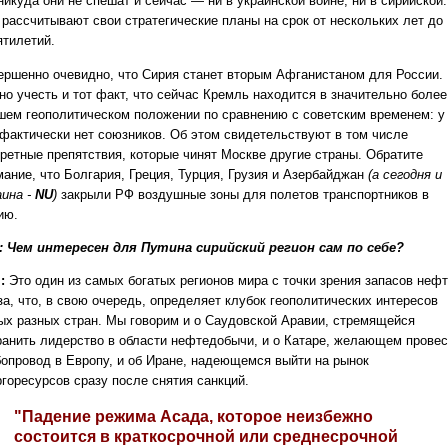
никуда они не спешат и сейчас — ни в украинской войне, ни в сирийской.
 рассчитывают свои стратегические планы на срок от нескольких лет до
ятилетий.
ершенно очевидно, что Сирия станет вторым Афганистаном для России.
но учесть и тот факт, что сейчас Кремль находится в значительно более
шем геополитическом положении по сравнению с советским временем: у
 фактически нет союзников. Об этом свидетельствуют в том числе
кретные препятствия, которые чинят Москве другие страны. Обратите
мание, что Болгария, Греция, Турция, Грузия и Азербайджан
(а сегодня и
аина -
NU
)
закрыли РФ воздушные зоны для полетов транспортников в
ию.
.: Чем интересен для Путина сирийский регион сам по себе?
:
Это один из самых богатых регионов мира с точки зрения запасов неф
за, что, в свою очередь, определяет клубок геополитических интересов
ых разных стран. Мы говорим и о Саудовской Аравии, стремящейся
ранить лидерство в области нефтедобычи, и о Катаре, желающем провес
бопровод в Европу, и об Иране, надеющемся выйти на рынок
ргоресурсов сразу после снятия санкций.
"Падение режима Асада, которое неизбежно
состоится в краткосрочной или среднесрочной