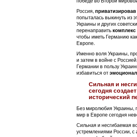
победе во Второй мировой
Россия,
приватизировав
попыталась выкинуть из э
Украины и других советск
перенаправить
комплекс
чтобы иметь Германию ка
Европе.
Именно воля Украины, пр
и затем в войне с Россие
Германии в пользу Украин
избавиться от
эмоционал
Сильная и несг
сегодня создае
исторический п
Без миролюбия Украины, 
мир в Европе сегодня не
Сильная и несгибаемая в
устремлениями России, с