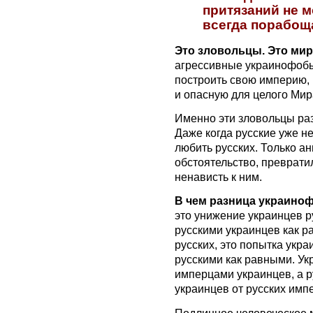
притязаний не м
всегда порабощ
Это зловольцы. Это ми
агрессивные украинофобы
построить свою империю, 
и опасную для целого Мир
Именно эти зловольцы раз
Даже когда русские уже н
любить русских. Только а
обстоятельство, преврати
ненависть к ним.
В чем разница украино
это унижение украинцев р
русскими украинцев как р
русских, это попытка укра
русскими как равными. У
имперцами украинцев, а 
украинцев от русских имп
Подлинное человеческое 