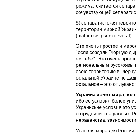
режима, считается сепара
сочувствующей сепаратис
5) сепаратистская террит
территории мирной Украин
(malum se ipsum devorat).
Это очень простое и мир
"если создали "черную ды
ее себе". Это очень прос
региональным русскоязыч
свою территорию в "черну
остальной Украине не дади
остальное – это от лукавог
Украина хочет мира, но 
ибо ее условия более уни
Украинские условия это у
сотрудничества равных. Р
неравенства, зависимости
Условия мира для России