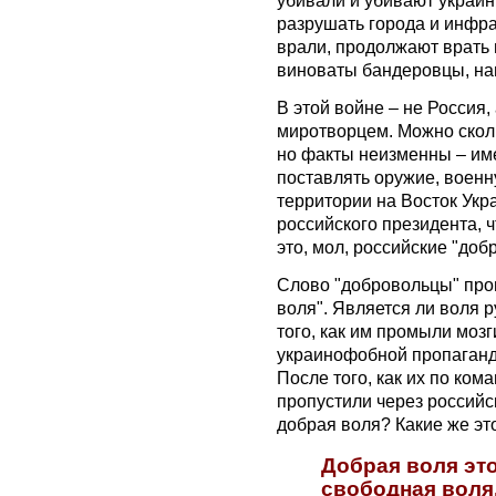
разрушать города и инфра
врали, продолжают врать и
виноваты бандеровцы, на
В этой войне – не Россия
миротворцем. Можно сколь
но факты неизменны – им
поставлять оружие, военн
территории на Восток Ук
российского президента, ч
это, мол, российские "доб
Слово "добровольцы" про
воля". Является ли воля 
того, как им промыли моз
украинофобной пропагандо
После того, как их по ком
пропустили через российс
добрая воля? Какие же э
Добрая воля это
свободная воля