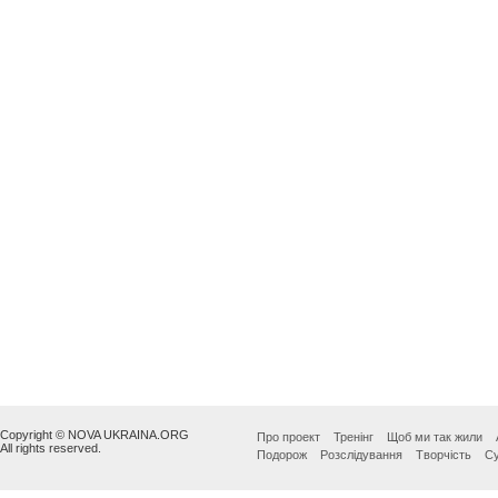
Copyright © NOVA UKRAINA.ORG
Про проект
Тренінг
Щоб ми так жили
All rights reserved.
Подорож
Розслідування
Творчість
Су