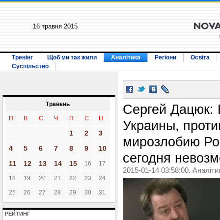
16 травня 2015
Тренінг
Щоб ми так жили
Аналітика
Регіони
Освіта
Суспільство
Травень
Сергей Дацюк:
П
В
С
Ч
П
С
Н
Украины, прот
1
2
3
мирозлобию Ро
4
5
6
7
8
9
10
сегодня невоз
11
12
13
14
15
16
17
2015-01-14 03:58:00. Аналіти
18
19
20
21
22
23
24
25
26
27
28
29
30
31
РЕЙТИНГ