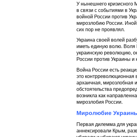
У нынешнего кризисного М
в связи с событиями в Ук
войной России против Ук
мирозлобию России. Иной 
сих пор не проявлял.
Украина своей волей раз
иметь единую волю. Воля 
украинскую революцию, он
России против Украины и 
Война России есть реакци
это контрреволюционная в
архаичная, мирозлобная и
обстоятельства предопре
возникла как направленна
мирозлобия России.
Миролюбие Украины
Первая дилемма для украи
аннексировали Крым, разв
убивали и убивают украи