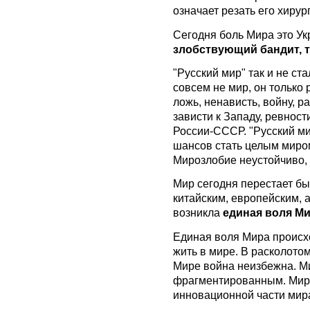
означает резать его хиру
Сегодня боль Мира это Ук
злобствующий бандит, 
"Русский мир" так и не ст
совсем не мир, он только 
ложь, ненависть, войну, р
зависти к Западу, ревнос
России-СССР. "Русский ми
шансов стать целым миром
Мирозлобие неустойчиво,
Мир сегодня перестает бы
китайским, европейским, 
возникла
единая воля М
Единая воля Мира происхо
жить в мире. В расколото
Мире война неизбежна. М
фрагментированным. Мир
инновационной части мир