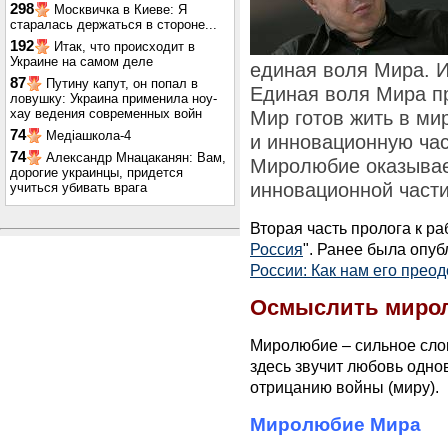
298
Москвичка в Киеве: Я
старалась держаться в стороне...
192
Итак, что происходит в
Украине на самом деле
единая воля Мира. И
87
Путину капут, он попал в
Единая воля Мира пр
ловушку: Украина применила ноу-
хау ведения современных войн
Мир готов жить в ми
74
Медіашкола-4
и инновационную час
74
Александр Мнацаканян: Вам,
Миролюбие оказывае
дорогие украинцы, придется
инновационной части
учиться убивать врага
Вторая часть пролога к ра
Россия
". Ранее была опуб
России: Как нам его преод
Осмыслить миро
Миролюбие – сильное слов
здесь звучит любовь однов
отрицанию войны (миру).
Миролюбие Мира