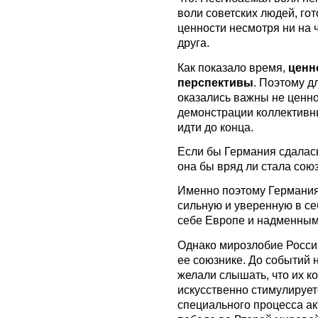
воли советских людей, го
ценности несмотря ни на ч
друга.
Как показало время,
ценн
перспективы
. Поэтому д
оказались важны не ценно
демонстрации коллективны
идти до конца.
Если бы Германия сдалась
она бы вряд ли стала со
Именно поэтому Германи
сильную и уверенную в се
себе Европе и надменны
Однако мирозлобие Росси
ее союзнике. До событий 
желали слышать, что их к
искусственно стимулирует
специального процесса ак