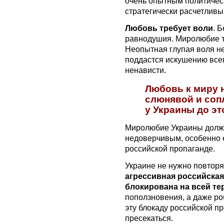
очень опытным политичес
стратегически расчетливы
Любовь требует воли
. 
равнодушия. Миролюбие т
Неопытная глупая воля не
поддастся искушению все
ненависти.
Любовь к миру 
слюнявой и соп
у Украины до эт
Миролюбие Украины должн
недоверчивым, особенно е
российской пропаганде.
Украине не нужно повтор
агрессивная российская
блокирована на всей т
поползновения, а даже ро
эту блокаду российской п
пресекаться.