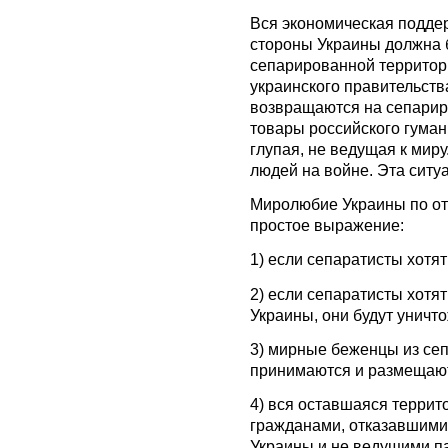
Вся экономическая подде
стороны Украины должна б
сепарированной территори
украинского правительств
возвращаются на сепарир
товары российского гуман
глупая, не ведущая к мир
людей на войне. Эта ситу
Миролюбие Украины по от
простое выражение:
1) если сепаратисты хотя
2) если сепаратисты хотя
Украины, они будут уничт
3) мирные беженцы из се
принимаются и размещают
4) вся оставшаяся террит
гражданами, отказавшими
Украины и не ведущими п