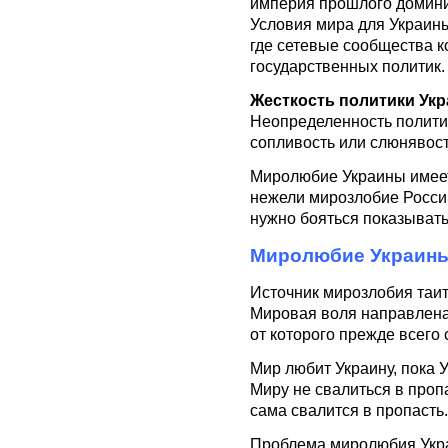
империя прошлого домини
Условия мира для Украины
где сетевые сообщества 
государственных политик.
Жесткость политики Укр
Неопределенность политик
сопливость или слюнявост
Миролюбие Украины имеет
нежели мирозлобие России
нужно бояться показывать
Миролюбие Украины
Источник мирозлобия таитс
Мировая воля направлена
от которого прежде всего 
Мир любит Украину, пока 
Миру не свалиться в проп
сама свалится в пропасть.
Проблема миролюбия Укра