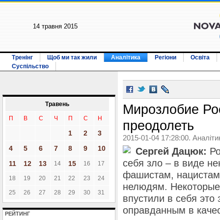
14 травня 2015
Тренінг
Щоб ми так жили
Аналітика
Регіони
Освіта
Суспільство
Травень
Мирозлобие Рос
П
В
С
Ч
П
С
Н
преодолеть
1
2
3
2015-01-04 17:28:00. Аналіти
4
5
6
7
8
9
10
Сергей Дацюк:
Ро
себя зло – в виде не
11
12
13
15
14
16
17
фашистам, нацистам,
18
19
20
21
22
23
24
нелюдям. Некоторые 
25
26
27
28
29
30
31
впустили в себя это 
оправданным в качест
РЕЙТИНГ