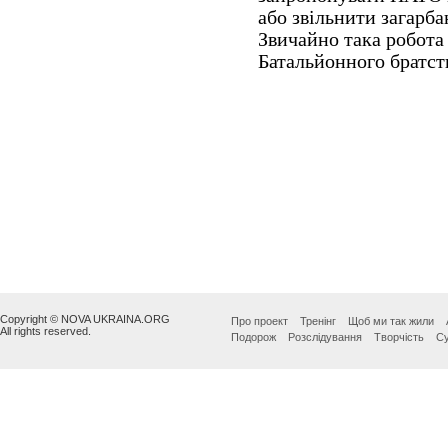
Copyright © NOVA UKRAINA.ORG
Про проект
Тренінг
Щоб ми так жили
All rights reserved.
Подорож
Розслідування
Творчість
Су