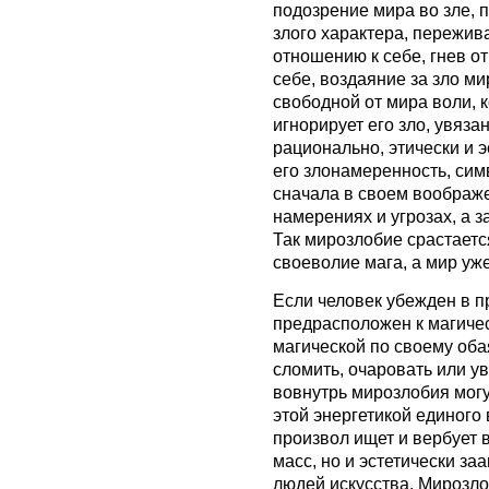
подозрение мира во зле, 
злого характера, пережив
отношению к себе, гнев о
себе, воздаяние за зло ми
свободной от мира воли, 
игнорирует его зло, увяза
рационально, этически и 
его злонамеренность, сим
сначала в своем воображ
намерениях и угрозах, а 
Так мирозлобие срастается
своеволие мага, а мир уже
Если человек убежден в п
предрасположен к магичес
магической по своему оба
сломить, очаровать или у
вовнутрь мирозлобия мог
этой энергетикой единого
произвол ищет и вербует 
масс, но и эстетически з
людей искусства. Мирозлоб