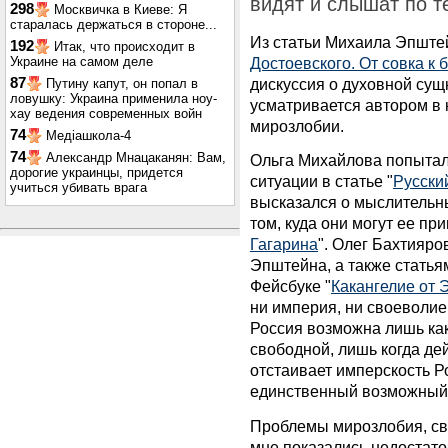
видят и слышат по 
298
Москвичка в Киеве: Я
старалась держаться в стороне...
Из статьи Михаила Эпште
192
Итак, что происходит в
Украине на самом деле
Достоевского. От совка к 
87
дискуссия о духовной сущн
Путину капут, он попал в
ловушку: Украина применила ноу-
усматривается автором в
хау ведения современных войн
мирозлобии.
74
Медіашкола-4
74
Александр Мнацаканян: Вам,
Ольга Михайлова попытал
дорогие украинцы, придется
ситуации в статье "
Русски
учиться убивать врага
высказался о мыслительн
том, куда они могут ее при
Гагарина
". Олег Бахтияро
Эпштейна, а также статья
Фейсбуке "
Какангелие от
ни империя, ни своеволие
Россия возможна лишь как
свободной, лишь когда дей
отстаивает имперскость Р
единственный возможный 
Проблемы мирозлобия, св
мне показались недостато