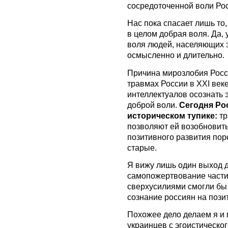
сосредоточенной воли Рос
Нас пока спасает лишь то,
в целом добрая воля. Да, 
воля людей, населяющих э
осмысленно и длительно.
Причина мирозлобия Росс
травмах России в XXI веке
интеллектуалов осознать 
доброй воли.
Сегодня Ро
историческом тупике:
тр
позволяют ей возобновить
позитивного развития пор
старые.
Я вижу лишь один выход д
самопожертвование части
сверхусилиями смогли бы
сознание россиян на пози
Похожее дело делаем я и 
украинцев с эгоистическо