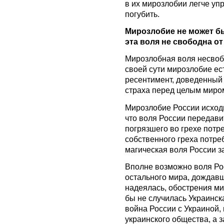
в их мирозлобии легче уп
погубить.
Мирозлобие не может б
эта воля не свободна от 
Мирозлобная воля несвобо
своей сути мирозлобие ес
ресентимент, доведенный 
страха перед целым миро
Мирозлобие России исходи
что воля России передави
погрязшего во грехе потре
собственного греха потре
магическая воля России з
Вполне возможно воля Ро
остального мира, дождавш
надеялась, обострения ми
бы не случилась Украинс
война России с Украиной,
украинского общества, а з