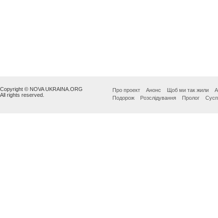
Copyright © NOVA UKRAINA.ORG
Про проект
Анонс
Щоб ми так жили
А
All rights reserved.
Подорож
Розслідування
Пролог
Сусп