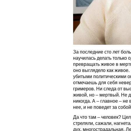
За последние сто лет бол
научилась делать только о
превращать живое в мертв
оно выглядело как живое.
убитыми политическими о
отмечаешь для себя неве
гримеров. Ни следа от выс
живой, но – мертвый. Не д
никогда. А – главное – не
нее, и не поведет за собой
Да что там – человек? Цел
стреляли, сажали, нагнетал
дух, многострадальная. Л