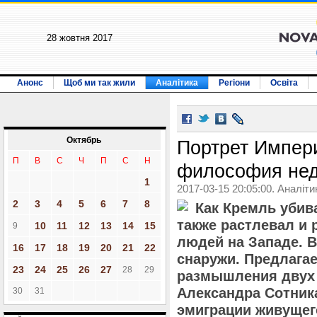
28 жовтня 2017
Анонс
Щоб ми так жили
Аналітика
Регіони
Освіта
Октябрь
Портрет Импери
П
В
С
Ч
П
С
Н
философия не
1
2017-03-15 20:05:00. Аналіти
2
3
4
5
6
7
8
Как Кремль убив
также растлевал и
10
11
12
13
14
15
9
людей на Западе. В
16
17
18
19
20
21
22
снаружи. Предлага
23
24
25
26
27
28
29
размышления двух 
Александра Сотника
30
31
эмиграции живущего