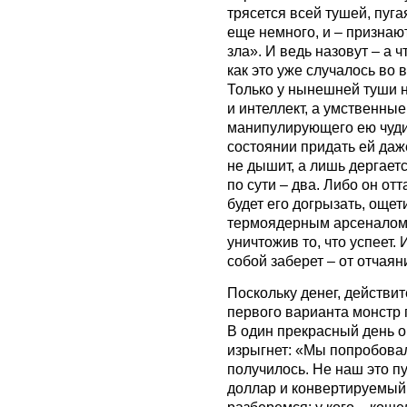
трясется всей тушей, пуг
еще немного, и – признаю
зла». И ведь назовут – а 
как это уже случалось во
Только у нынешней туши 
и интеллект, а умственны
манипулирующего ею чуди
состоянии придать ей даж
не дышит, а лишь дергаетс
по сути – два. Либо он от
будет его догрызать, още
термоядерным арсеналом,
уничтожив то, что успеет. 
собой заберет – от отчаян
Поскольку денег, действит
первого варианта монстр
В один прекрасный день о
изрыгнет: «Мы попробова
получилось. Не наш это пу
доллар и конвертируемый 
разберемся: у кого – кошел