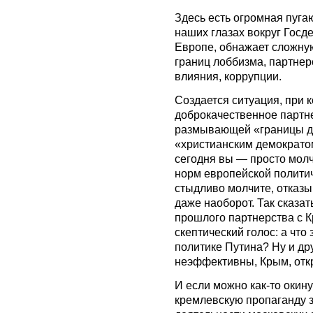
Здесь есть огромная пуга
наших глазах вокруг Госде
Европе, обнажает сложну
границ лоббизма, партнер
влияния, коррупции.
Создается ситуация, при 
доброкачественное партне
размывающей «границы д
«христианским демократо
сегодня вы — просто мол
норм европейской политич
стыдливо молчите, отказы
даже наоборот. Так сказат
прошлого партнерства с 
скептический голос: а что
политике Путина? Ну и др
неэффективны, Крым, откр
И если можно как-то окин
кремлевскую пропаганду з