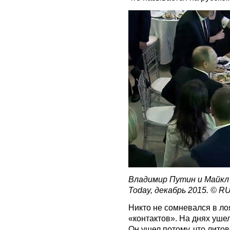
Владимир Путин и Майкл 
Today, декабрь 2015. © 
Н
икто не сомневался в ло
«контактов». На днях уше
Он ушел потому, что лито