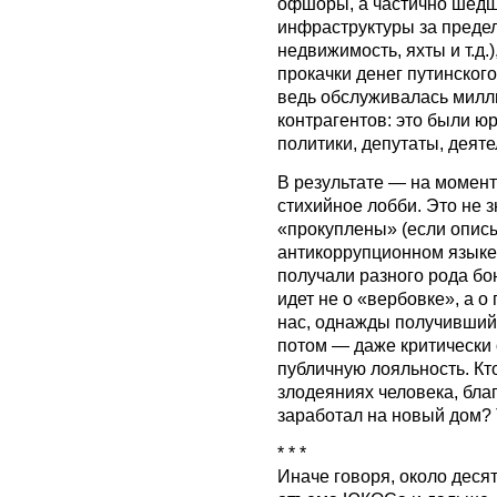
офшоры, а частично шедш
инфраструктуры за предел
недвижимость, яхты и т.д.
прокачки денег путинског
ведь обслуживалась милл
контрагентов: это были ю
политики, депутаты, деятел
В результате — на момен
стихийное лобби. Это не з
«прокуплены» (если описы
антикоррупционном языке)
получали разного рода бон
идет не о «вербовке», а 
нас, однажды получивший 
потом — даже критически 
публичную лояльность. Кто
злодеяниях человека, бла
заработал на новый дом? 
* * *
Иначе говоря, около десят