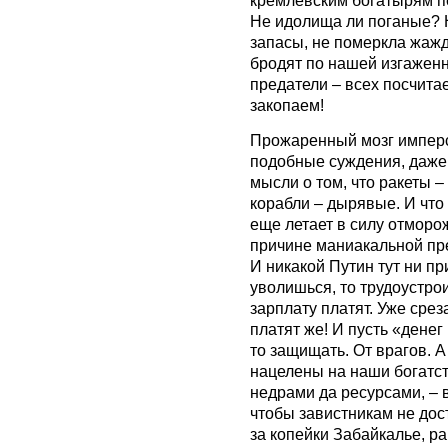
кремлевским богатырям пе
Не идолища ли поганые? 
запасы, не померкла жажд
бродят по нашей изгажен
предатели – всех посчитае
закопаем!
Прожаренный мозг имперс
подобные суждения, даже 
мысли о том, что ракеты –
корабли – дырявые. И что
еще летает в силу отморо
причине маниакальной пр
И никакой Путин тут ни при
уволишься, то трудоустрои
зарплату платят. Уже срез
платят же! И пусть «денег 
то защищать. От врагов. А
нацелены на наши богатств
недрами да ресурсами, – в
чтобы завистникам не дос
за копейки Забайкалье, р