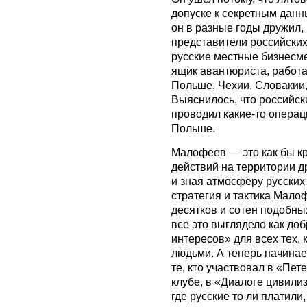
допуске к секретным данны
он в разные годы дружил,
представители российских
русские местные бизнесме
ящик авантюриста, работ
Польше, Чехии, Словакии,
Выяснилось, что российс
проводил какие-то операц
Польше.
Малофеев — это как бы к
действий на территории др
и зная атмосферу русских
стратегия и тактика Мало
десятков и сотен подобны
все это выглядело как до
интересов» для всех тех, 
людьми. А теперь начинае
те, кто участвовал в «Пет
клубе, в «Диалоге цивилиз
где русские то ли платили