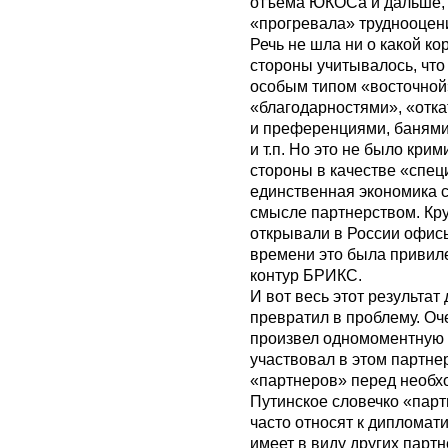
отъема ЮКОСа и дальше, 
«прогревала» труднооцен
Речь не шла ни о какой ко
стороны учитывалось, что
особым типом «восточной»
«благодарностями», «отк
и преференциями, банями, 
и т.п. Но это не было кри
стороны в качестве «спец
единственная экономика с
смысле партнерством. К
открывали в России офисы
времени это была привил
контур БРИКС.
И вот весь этот результа
превратил в проблему. Оч
произвел одномоментную м
участвовал в этом партнер
«партнеров» перед необх
Путинское словечко «парт
часто относят к дипломат
имеет в виду других пар