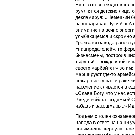
мир, зато выглядит вполн
румянятся детские лица, 
декламируя: «Немецкий бы
разговаривал Путин!..» А
внимание на вечно энерг
улыбающемся и скромно 
Уралвагонзавода рапортую
«нацпредателей», то фер
бизнесмены, построившис
тьфу ты! – вождя «пойти н
своего «арбайтен» во имя
маршируют где-то армейск
пожарные тушат, и ракетчи
население сливается в ед
«Слава Богу, что у нас ест
Введи войска, родимый! С
избавь и закошмарь!..» Ид
Подъем с колен ознамено
Запада в ответ на наши у
понимаешь, вернули свое