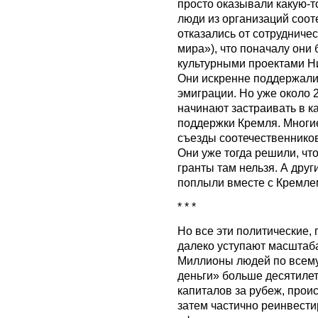
просто оказывали какую-т
люди из организаций соот
отказались от сотрудниче
мира»), что поначалу они
культурными проектами Н
Они искренне поддержали
эмиграции. Но уже около 2
начинают застраивать в к
поддержки Кремля. Многи
съезды соотечественнико
Они уже тогда решили, чт
гранты там нельзя. А дру
поплыли вместе с Кремле
* * *
Но все эти политические,
далеко уступают масштаба
Миллионы людей по всему
деньги» больше десятиле
капиталов за рубеж, прои
затем частично реинвести