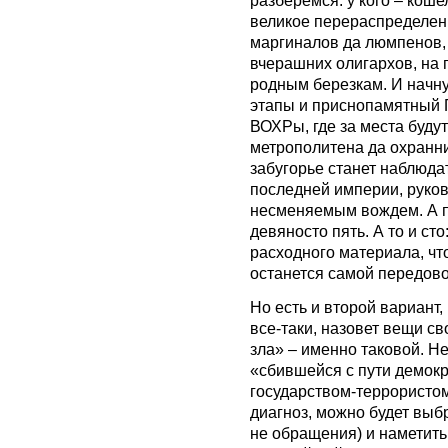
великое перераспределен
маргиналов да люмпенов, 
вчерашних олигархов, на
родным березкам. И начну
этапы и приснопамятный 
ВОХРы, где за места буду
метрополитена да охранни
забугорье станет наблюд
последней империи, руко
несменяемым вождем. А пр
девяносто пять. А то и сто
расходного материала, чт
останется самой передо
Но есть и второй вариант
все-таки, назовет вещи с
зла» – именно таковой. Н
«сбившейся с пути демокр
государством-террористом
диагноз, можно будет выб
не обращения) и наметить