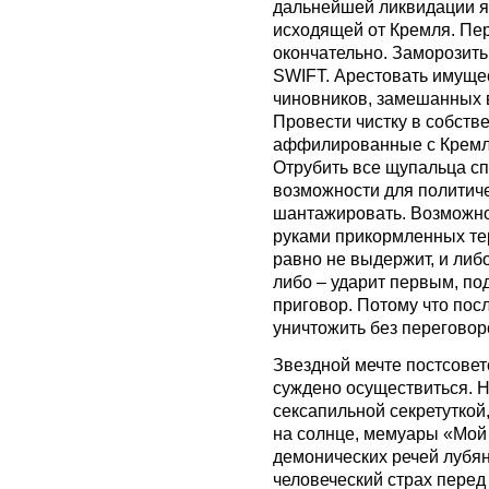
дальнейшей ликвидации я
исходящей от Кремля. П
окончательно. Заморозить
SWIFT. Арестовать имуще
чиновников, замешанных в
Провести чистку в собств
аффилированные с Кремле
Отрубить все щупальца сп
возможности для политиче
шантажировать. Возможно
руками прикормленных тер
равно не выдержит, и либ
либо – ударит первым, п
приговор. Потому что посл
уничтожить без переговор
Звездной мечте постсоветс
суждено осуществиться. Н
сексапильной секретутко
на солнце, мемуары «Мой 
демонических речей лубя
человеческий страх пере