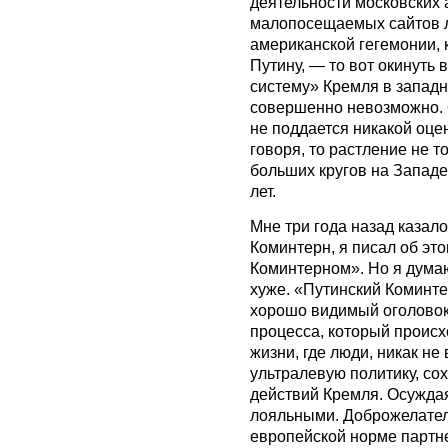
деятельности московских 
малопосещаемых сайтов л
американской гегемонии, 
Путину, — то вот окинуть
систему» Кремля в западн
совершенно невозможно. О
не поддается никакой оце
говоря, то растление не т
больших кругов на Западе
лет.
Мне три года назад казало
Коминтерн, я писал об эт
Коминтерном». Но я думаю
хуже. «Путинский Коминт
хорошо видимый оголовок
процесса, который происх
жизни, где люди, никак не
ультралевую политику, с
действий Кремля. Осуждая
лояльными. Доброжелатель
европейской норме партне