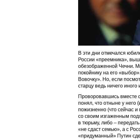
В эти дни отмечался юби
России «преемника», выш
обезображенной Чечни. Мн
покойнику на его «выбор».
Вовочку». Но, если посмот
старцу ведь ничего иного 
Проворовавшись вместе с
понял, что отныне у него (
пожизненно (что сейчас и
со своим изгаженным подх
в тюрьму, либо – передать
«не сдаст семью», а с Росс
«придуманный» Путин сдел