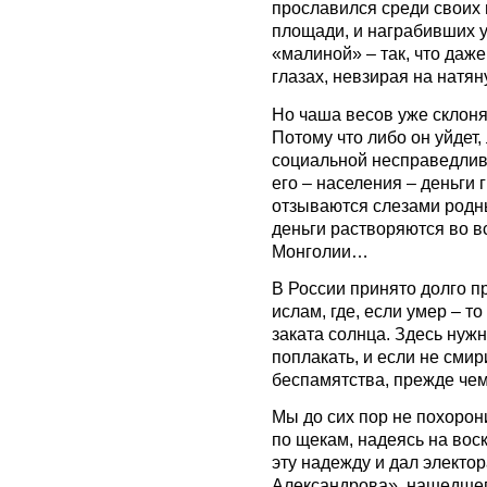
прославился среди своих 
площади, и награбивших уж
«малиной» – так, что даж
глазах, невзирая на натя
Но чаша весов уже склоняе
Потому что либо он уйдет,
социальной несправедлив
его – населения – деньги 
отзываются слезами родны
деньги растворяются во в
Монголии…
В России принято долго п
ислам, где, если умер – т
заката солнца. Здесь нуж
поплакать, и если не смир
беспамятства, прежде чем 
Мы до сих пор не похоро
по щекам, надеясь на вос
эту надежду и дал электо
Александрова», нашедшег