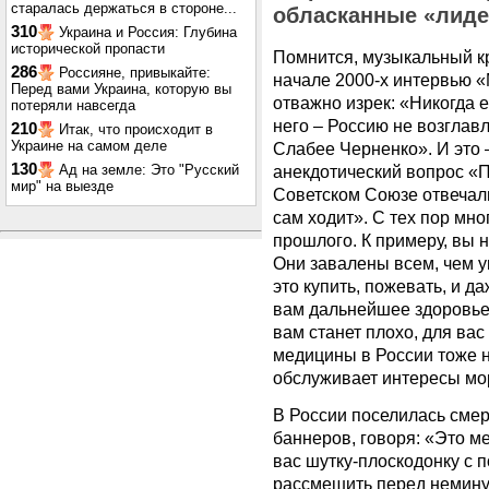
старалась держаться в стороне...
обласканные «лиде
310
Украина и Россия: Глубина
исторической пропасти
Помнится, музыкальный к
286
Россияне, привыкайте:
начале 2000-х интервью «
Перед вами Украина, которую вы
отважно изрек: «Никогда 
потеряли навсегда
него – Россию не возглав
210
Итак, что происходит в
Украине на самом деле
Слабее Черненко». И это 
130
Ад на земле: Это "Русский
анекдотический вопрос «
мир" на выезде
Советском Союзе отвечал
сам ходит». С тех пор мно
прошлого. К примеру, вы н
Они завалены всем, чем у
это купить, пожевать, и да
вам дальнейшее здоровье. 
вам станет плохо, для вас
медицины в России тоже не
обслуживает интересы мо
В России поселилась смер
баннеров, говоря: «Это м
вас шутку-плоскодонку с 
рассмешить перед неминуе