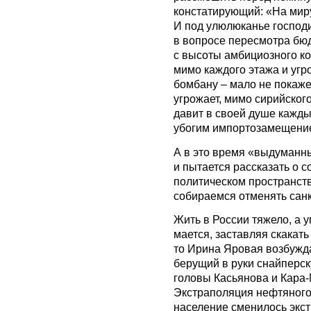
констатирующий: «На миру 
И под улюлюканье господ
в вопросе пересмотра бюд
с высоты амбициозного ко
мимо каждого этажа и угр
бомбану – мало не покажет
угрожает, мимо сирийского
давит в своей душе кажд
убогим импортозамещени
А в это время «выдуманн
и пытается рассказать о 
политическом пространств
собираемся отменять санк
Жить в России тяжело, а 
мается, заставляя скакать
то Ирина Яровая возбужда
берущий в руки снайперс
головы Касьянова и Кара-
Экстраполяция нефтяного
население сменилось экс