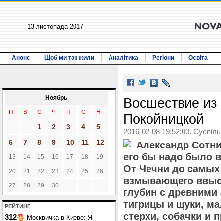
13 листопада 2017
Анонс
Щоб ми так жили
Аналітика
Регіони
Освіта
Ноябрь
Восшествие из
П
В
С
Ч
П
С
Н
Покойницкой
1
2
3
4
5
2016-02-08 19:52:00. Суспіл
6
7
8
9
10
11
12
Александр Сотни
его бы надо было в
13
14
15
16
17
18
19
От Чечни до самых 
20
21
22
23
24
25
26
взмывающего ввыс
27
28
29
30
глубин с древними
тигрицы и щуки, ма
РЕЙТИНГ
стерхи, собачки и 
312
Москвичка в Киеве: Я