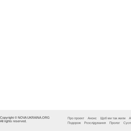
Copyright © NOVA UKRAINA.ORG
Про проект
Анонс
Щоб ми так жили
А
All rights reserved.
Подорож
Розслідування
Пролог
Сусп