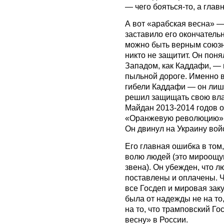
— чего бояться-то, а глав
А вот «арабская весна» —
заставило его окончательн
можно быть верным союзн
никто не защитит. Он поня
Западом, как Каддафи, — 
пыльной дороге. Именно 
гибели Каддафи — он лиши
решил защищать свою вла
Майдан 2013-2014 годов о
«Оранжевую революцию», 
Он двинул на Украину вой
Его главная ошибка в том
волю людей (это мироощу
звена). Он убежден, что 
поставлены и оплачены. Ч
все Госдеп и мировая зак
была от надежды не на то,
на то, что трамповский Го
весну» в России.