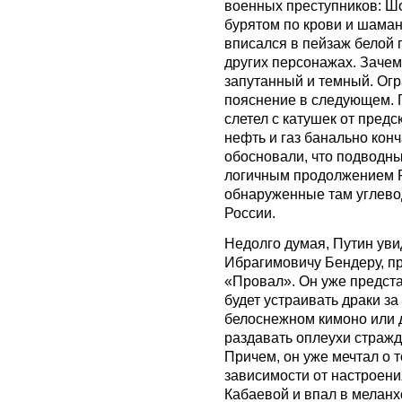
военных преступников: Шо
бурятом по крови и шаман
вписался в пейзаж белой п
других персонажах. Зачем
запутанный и темный. Ог
пояснение в следующем. Г
слетел с катушек от предск
нефть и газ банально конч
обосновали, что подводн
логичным продолжением Р
обнаруженные там углево
России.
Недолго думая, Путин уви
Ибрагимовичу Бендеру, 
«Провал». Он уже предста
будет устраивать драки за 
белоснежном кимоно или д
раздавать оплеухи стражд
Причем, он уже мечтал о 
зависимости от настроени
Кабаевой и впал в мелан