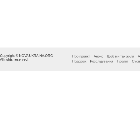
Copyright © NOVA UKRAINA.ORG
Про проект
Анонс
Щоб ми так жили
А
All rights reserved.
Подорож
Розслідування
Пролог
Сусп