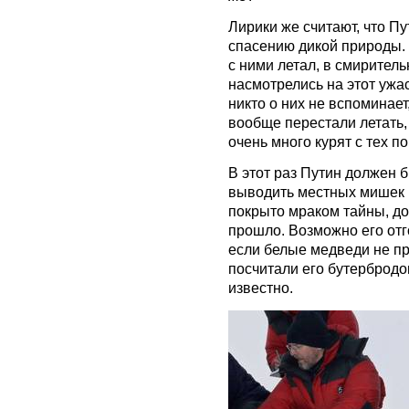
Лирики же считают, что П
спасению дикой природы. К
с ними летал, в смирител
насмотрелись на этот ужас
никто о них не вспоминае
вообще перестали летать,
очень много курят с тех по
В этот раз Путин должен 
выводить местных мишек 
покрыто мраком тайны, до
прошло. Возможно его отг
если белые медведи не пр
посчитали его бутербродо
известно.