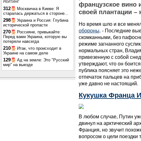
РЕЙТИНГ
французское вино и
312
Москвичка в Киеве: Я
своей плантации – 
старалась держаться в стороне...
298
Украина и Россия: Глубина
Но время шло и все менял
исторической пропасти
обороны
. - Последние вы
270
Россияне, привыкайте:
Перед вами Украина, которую вы
скомканными, без пафосны
потеряли навсегда
режиме загнанного суслик
210
Итак, что происходит в
нормальных стран, Влади
Украине на самом деле
привезенную с собой снед
129
Ад на земле: Это "Русский
утверждают, что он боитс
мир" на выезде
публика поясняет это неж
отпечаток пальцев на при
уже давно не настоящий.
Кукушка Франца 
В любом случае, Путин уж
двинул на арктический ар
Франция, но звучит похож
вопросом о цели поездки т