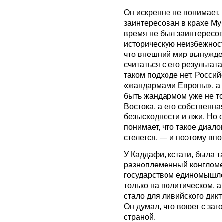
Он искренне не понимает,
заинтересован в крахе Му
время не был заинтересов
историческую неизбежност
что внешний мир вынужде
считаться с его результат
таком подходе нет. Росси
«жандармами Европы», а и
быть жандармом уже не т
Востока, а его собственн
безысходности и лжи. Но о
понимает, что такое диалог
стелется, — и поэтому вп
У Каддафи, кстати, была 
разноплеменный конгломер
государством единомышлен
только на политическом, а
стало для ливийского ди
Он думал, что воюет с за
страной.