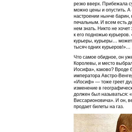
резко вверх. Прибежала с
можно цены и опустить. А 
настроении нынче барин, н
печальным. И всем есть де
нем знать. Никто не хочет
к его подножью курьеров. 
курьеры, курьеры… можете
тысяч одних курьеров!»…
Что самое обидное, он уже
Королевы, и место выбра
Иосифа», каково? Вроде бы
императора Австро-Венгер
«Иосиф» — тоже греет душ
изменение в географическ
должен был называться:
Виссарионовича». И он, в
продает билеты на газ.