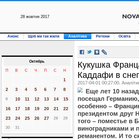
28 жовтня 2017
Анонс
Щоб ми так жили
Аналітика
Регіони
Освіта
Октябрь
Кукушка Франц
П
В
С
Ч
П
С
Н
Каддафи в сне
1
2017-04-01 00:27:00. Аналіти
2
3
4
5
6
7
8
Еще лет 10 назад
посещал Германию,
10
11
12
13
14
15
9
особенно – Францию
16
17
18
19
20
21
22
президентом друг Н
23
24
25
26
27
28
29
того – поместье в 
виноградниками и 
30
31
реманентом. И то с