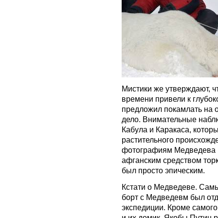
Мистики же утверждают, ч
времени привели к глубок
предложил покамлать на о
дело. Внимательные набл
Кабула и Каракаса, котор
растительного происхожде
фотографиям Медведева в
афганским средством торк
был просто эпическим.
Кстати о Медведеве. Сам
борт с Медведевм был отд
экспедиции. Кроме самого
и их домик. Якобы Путин 