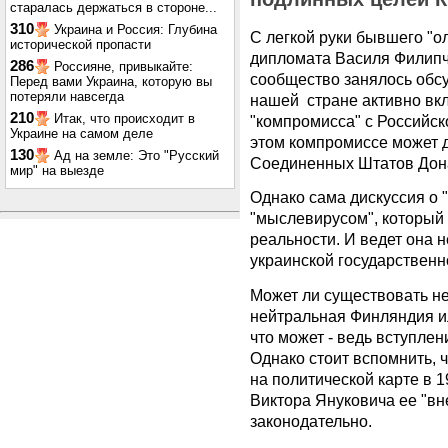
старалась держаться в стороне...
310
Украина и Россия: Глубина
С легкой руки бывшего "о
исторической пропасти
дипломата Василя Филипч
286
Россияне, привыкайте:
сообщество занялось обсу
Перед вами Украина, которую вы
потеряли навсегда
нашей стране активно вк
210
Итак, что происходит в
"компромисса" с Российск
Украине на самом деле
этом компромиссе может 
130
Ад на земле: Это "Русский
Соединенных Штатов Дон
мир" на выезде
Однако сама дискуссия о
"мыслевирусом", который 
реальности. И ведет она н
украинской государственно
Может ли существовать не
нейтральная Финляндия и
что может - ведь вступле
Однако стоит вспомнить, 
на политической карте в 1
Виктора Януковича ее "в
законодательно.