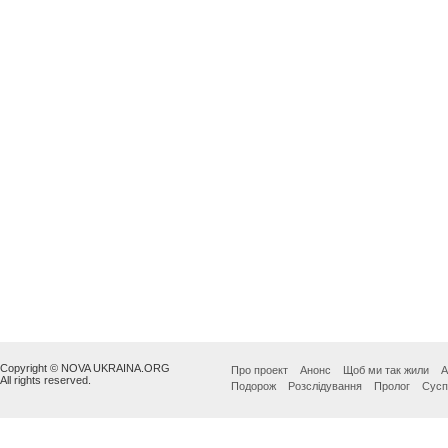
Copyright © NOVA UKRAINA.ORG
Про проект
Анонс
Щоб ми так жили
А
All rights reserved.
Подорож
Розслідування
Пролог
Сусп