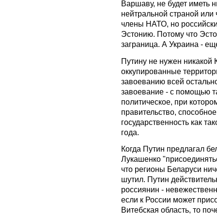
Варшаву, не будет иметь н
нейтральной страной или 
члены НАТО, но российские
Эстонию. Потому что Эсто
заграница. А Украина - еще
Путину не нужен никакой 
оккупированные территори
завоеванию всей остальн
завоевание - с помощью т
политическое, при котором
правительство, способно
государственность как та
года.
Когда Путин предлагал бе
Лукашенко "присоединятьс
что регионы Беларуси нич
шутил. Путин действитель
россиянин - невежественн
если к России может прис
Витебская область, то по