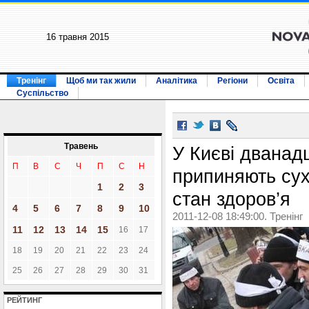
16 травня 2015
Тренінг
Щоб ми так жили
Аналітика
Регіони
Освіта
Суспільство
Травень
У Києві дванад
П
В
С
Ч
П
С
Н
припиняють сух
1
2
3
стан здоров’я
4
5
6
7
8
9
10
2011-12-08 18:49:00. Тренінг
11
12
13
14
15
16
17
18
19
20
21
22
23
24
25
26
27
28
29
30
31
РЕЙТИНГ