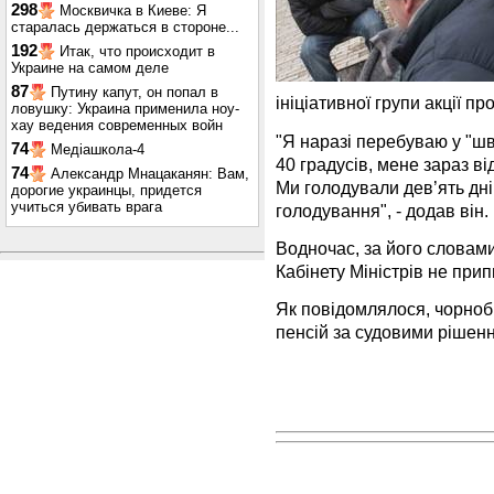
298
Москвичка в Киеве: Я
старалась держаться в стороне...
192
Итак, что происходит в
Украине на самом деле
87
Путину капут, он попал в
ініціативної групи акції п
ловушку: Украина применила ноу-
хау ведения современных войн
"Я наразі перебуваю у "шв
74
Медіашкола-4
40 градусів, мене зараз ві
74
Александр Мнацаканян: Вам,
Ми голодували дев’ять дні
дорогие украинцы, придется
учиться убивать врага
голодування", - додав він.
Водночас, за його словами
Кабінету Міністрів не при
Як повідомлялося, чорноб
пенсій за судовими рішен