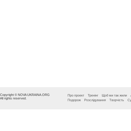
Copyright © NOVA UKRAINA.ORG
Про проект
Тренінг
Щоб ми так жили
All rights reserved.
Подорож
Розслідування
Творчість
Су