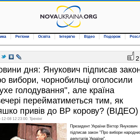
ика
Регіони
Освіта
Інтерв‘ю
Відео
Подорож
Розс
2
овини дня: Янукович підписав зако
ро вибори, чорнобильці оголосили
сухе голодування", але країна
вечері перейматиметься тим, як
яшко привів до ВР корову? (ВІДЕО)
-12-08 12:23:00. Тренінг
Президент України Віктор Янукович
підписав закон "Про вибори народни
депутатів України".