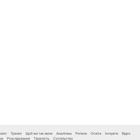
оект
Тренінг
Щоб ми так жили
Аналітика
Регіони
Освіта
Інтерв‘ю
Відео
ож
Розслідування
Творчість
Суспільство