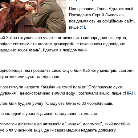
Про це заявив Глава Адміністрації
Президента Сергій Льовочкін,
повідомляють на офіційному сайті,
пише
УП
.
ий Закон готувався за участю вітчизняних і міжнародних експертів,
овідає світовим стандартам демократії і є виконанням відповідних
ародних зобов’язань", йдеться в повідомленні.
орнобильців, які проводять свою акцію біля Кабінету міністрів, сьогодні
нці оголосили сухе голодування.
и розтягнули напроти Кабміну на схилі плакат "Оголошуємо сухе
одування", демонстративно вилили воду і розпочали акцію, пише
УНІАН
.
лом біля будівлі уряду голодують близько 30 чорнобильців.
очас одній з учасниць акції голодування стало зле.
опомогли дістатися до автомобіля "швидкої допомоги", який постійно
ує біля учасників акції, де їй зараз медики надають допомогу.