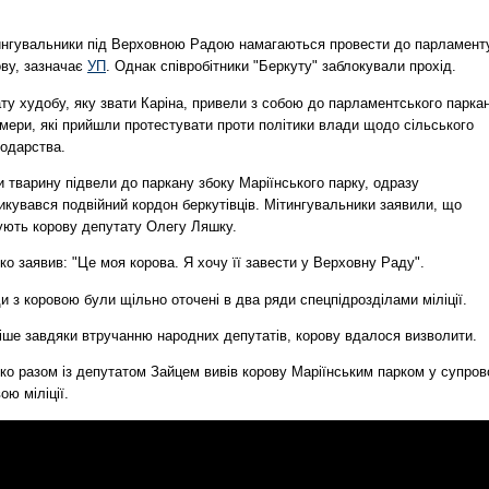
ингувальники під Верховною Радою намагаються провести до парламент
ову, зазначає
УП
. Однак співробітники "Беркуту" заблокували прохід.
ту худобу, яку звати Каріна, привели з собою до парламентського парка
мери, які прийшли протестувати проти політики влади щодо сільського
подарства.
 тварину підвели до паркану збоку Маріїнського парку, одразу
икувався подвійний кордон беркутівців. Мітингувальники заявили, що
ують корову депутату Олегу Ляшку.
о заявив: "Це моя корова. Я хочу її завести у Верховну Раду".
 з коровою були щільно оточені в два ряди спецпідрозділами міліції.
ніше завдяки втручанню народних депутатів, корову вдалося визволити.
ко разом із депутатом Зайцем вивів корову Маріїнським парком у супров
ою міліції.