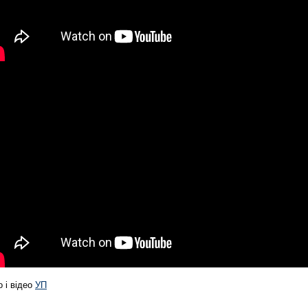
 і відео
УП