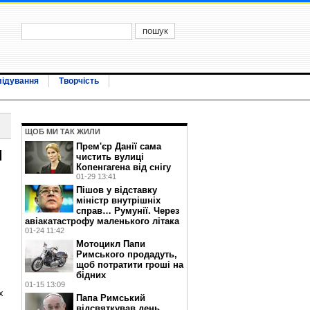
лідування
Творчість
ЩОБ МИ ТАК ЖИЛИ
Прем'єр Данії сама
н
чистить вулиці
Копенгагена від снігу
01-29 13:41
Пішов у відставку
міністр внутрішніх
справ… Румунії. Через
авіакатастрофу маленького літака
01-24 11:42
Мотоцикл Папи
Римського продадуть,
щоб потратити гроші на
бідних
01-15 13:09
х
Папа Римський
відсвяткував день