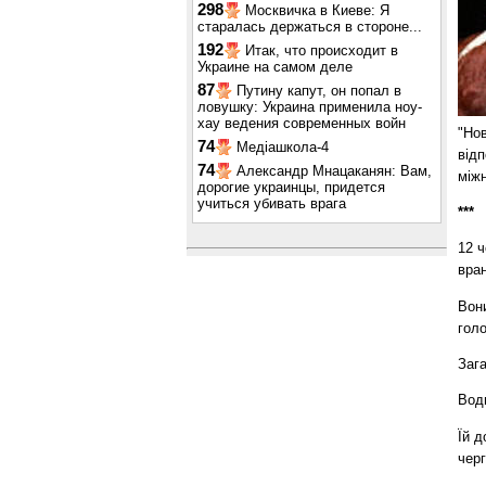
298
Москвичка в Киеве: Я
старалась держаться в стороне...
192
Итак, что происходит в
Украине на самом деле
87
Путину капут, он попал в
ловушку: Украина применила ноу-
хау ведения современных войн
"Нов
74
Медіашкола-4
відп
74
Александр Мнацаканян: Вам,
міжн
дорогие украинцы, придется
учиться убивать врага
***
12 ч
вра
Вон
гол
Зага
Водн
Їй д
черг