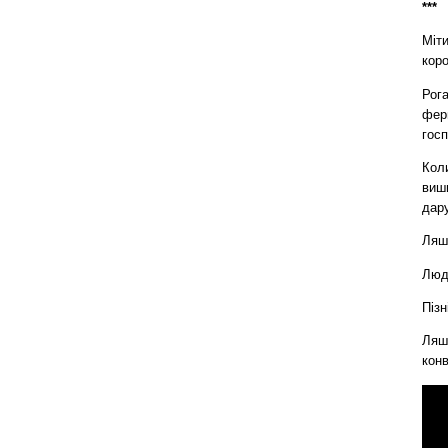
***
Міт
кор
Рога
фер
гос
Коли
виш
дар
Ляшк
Люди
Піз
Ляш
конв