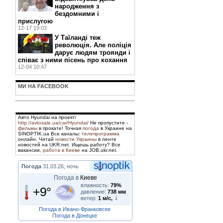
народження з
бездомними і
прислугою
12-17 19:03
У Таїланді теж
революція. Але поліція
дарує людям троянди і
співає з ними пісень про кохання
12-04 10:47
МИ НА FACEBOOK
Авто Hyundai на проекті
http://avtosale.ua/car/Hyundai/
Не пропустите -
фильмы
в прокате! Точная
погода
в Украине на
SINOPTIK.ua Все каналы:
телепрограмма
онлайн. Читай
новости Украины
в ленте
новостей на UKR.net. Ищешь работу? Все
вакансии,
работа в Киеве
на JOB.ukr.net.
Погода
31.03.26, ночь
Погода в
Киеве
влажность:
79%
+9°
давление:
738 мм
ветер:
1 м/с,
Погода в Ивано-Франковске
Погода в Донецке