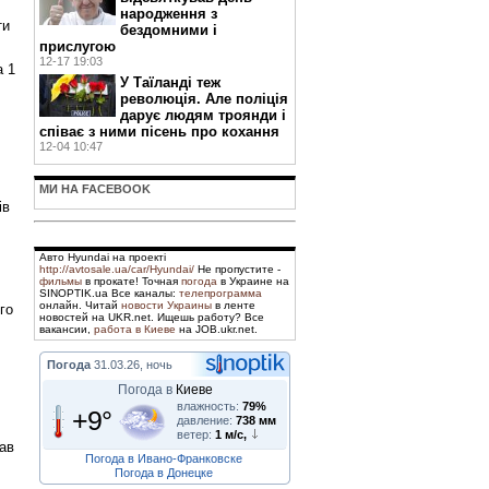
народження з
ти
бездомними і
прислугою
12-17 19:03
а 1
У Таїланді теж
революція. Але поліція
дарує людям троянди і
співає з ними пісень про кохання
12-04 10:47
МИ НА FACEBOOK
ів
Авто Hyundai на проекті
http://avtosale.ua/car/Hyundai/
Не пропустите -
фильмы
в прокате! Точная
погода
в Украине на
SINOPTIK.ua Все каналы:
телепрограмма
онлайн. Читай
новости Украины
в ленте
го
новостей на UKR.net. Ищешь работу? Все
вакансии,
работа в Киеве
на JOB.ukr.net.
Погода
31.03.26, ночь
Погода в
Киеве
влажность:
79%
+9°
давление:
738 мм
ветер:
1 м/с,
зав
Погода в Ивано-Франковске
Погода в Донецке