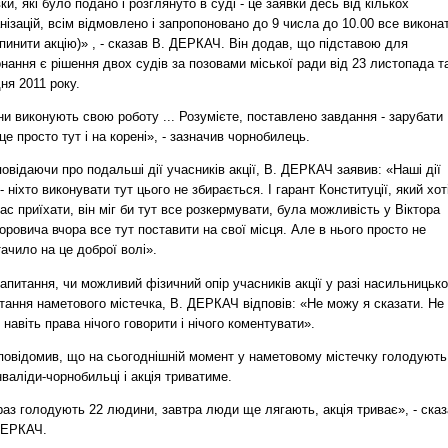
ки, які було подано і розглянуто в суді - це заявки десь від кількох
нізацій, всім відмовлено і запропоновано до 9 числа до 10.00 все викона
пинити акцію)» , - сказав В. ДЕРКАЧ. Він додав, що підставою для
нання є рішення двох судів за позовами міської ради від 23 листопада т
ня 2011 року.
и виконують свою роботу ... Розумієте, поставлено завдання - зарубати
це просто тут і на корені», - зазначив чорнобилець.
овідаючи про подальші дії учасників акції, В. ДЕРКАЧ заявив: «Наші дії
 - ніхто виконувати тут цього не збирається. І гарант Конституції, який хот
ас приїхати, він міг би тут все розкермувати, була можливість у Віктора
ровича вчора все тут поставити на свої місця. Але в нього просто не
ачило на це доброї волі».
апитання, чи можливий фізичний опір учасників акції у разі насильницько
тання наметового містечка, В. ДЕРКАЧ відповів: «Не можу я сказати. Не
навіть права нічого говорити і нічого коментувати».
 повідомив, що на сьогоднішній момент у наметовому містечку голодують
нваліди-чорнобильці і акція триватиме.
аз голодують 22 людини, завтра люди ще лягають, акція триває», - ска
ДЕРКАЧ.