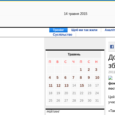
14 травня 2015
Тренінг
Щоб ми так жили
Аналіт
Суспільство
Травень
Д
П
В
С
Ч
П
С
Н
зб
1
2
3
2011
4
5
6
7
8
9
10
фон
11
12
13
15
14
16
17
пос
18
19
20
21
22
23
24
Цей
25
26
27
28
29
30
31
уча
«Так
РЕЙТИНГ