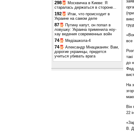
заяв
298
Москвичка в Киеве: Я
орга
старалась держаться в стороне...
(при
192
Итак, что происходит в
Украине на самом деле
вико
87
груд
Путину капут, он попал в
ловушку: Украина применила ноу-
хау ведения современных войн
«Вон
74
Медіашкола-4
все 
74
Александр Мнацаканян: Вам,
Розп
дорогие украинцы, придется
учиться убивать врага
такі
до н
Федо
вист
На з
згор
маю 
Він
22 і
«Зар
В. 