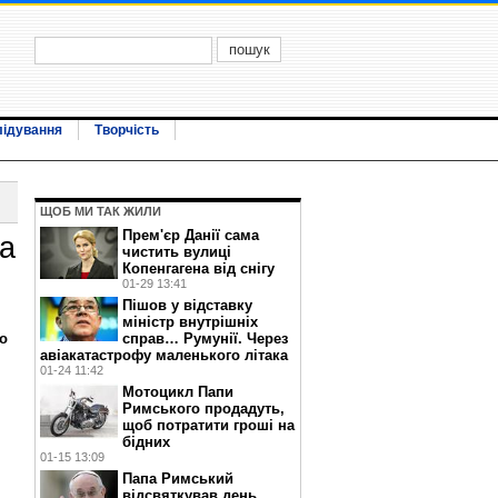
лідування
Творчість
ЩОБ МИ ТАК ЖИЛИ
Прем'єр Данії сама
а
чистить вулиці
Копенгагена від снігу
01-29 13:41
Пішов у відставку
міністр внутрішніх
о
справ… Румунії. Через
авіакатастрофу маленького літака
01-24 11:42
Мотоцикл Папи
Римського продадуть,
щоб потратити гроші на
бідних
01-15 13:09
Папа Римський
відсвяткував день