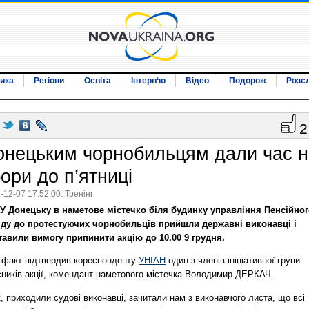
ика
Регіони
Освіта
Інтерв‘ю
Відео
Подорож
Розс
2
онецьким чорнобильцям дали час н
ори до п’ятниці
-12-07 17:52:00. Тренінг
У Донецьку в наметове містечко біля будинку управління Пенсійног
ду до протестуючих чорнобильців прийшли державні виконавці і
тавили вимогу припинити акцію до 10.00 9 грудня.
 факт підтвердив кореспонденту
УНІАН
один з членів ініціативної групи
сників акції, комендант наметового містечка Володимир ДЕРКАЧ.
, приходили судові виконавці, зачитали нам з виконавчого листа, що всі