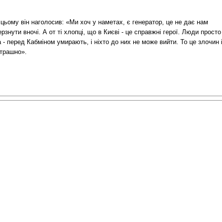
цьому він наголосив: «Ми хоч у наметах, є генератор, це не дає нам
рзнути вночі. А от ті хлопці, що в Києві - це справжні герої. Люди просто
 - перед Кабміном умирають, і ніхто до них не може вийти. То це злочин 
страшно».