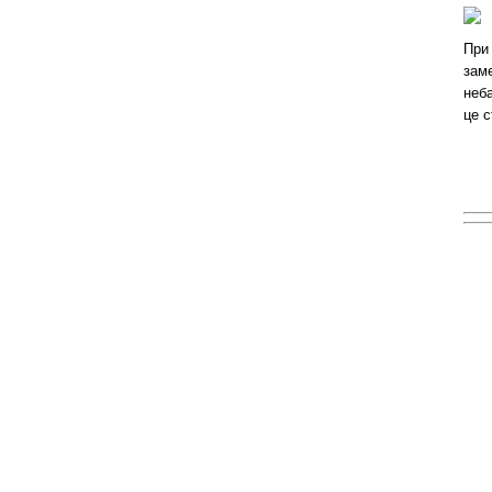
При 
заме
неба
це 