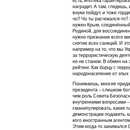
есть, ипотека гарантирова
наградит. А там, глядишь,
внуки пойдут, и тоже горд
чо? Чо ты расчокался-то?
нужен Крым, соединённый
Родиной, для воссоедине
нужно признание всего мир
снятие всех санкций. И это
например на то, что мы У
за террористическую деяте
но не станем. В обмен на 
рейтинг. Как борцу с тер
народонаселение от злых к
Понимаешь, многие прида
президента – слишком бол
чем роль Совета Безопас
внутренними вопросами –
сманипулировать, какие па
демонстрации подавить, к
кого иностранным агентом
Этим когда-то занимался 