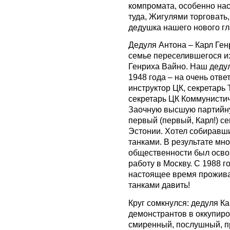
компромата, особенно нас
туда, Жигулями торговать,
дедушка нашего нового гла
Дедуля Антона – Карл Ген
семье переселившегося из
Генриха Вайно. Наш дедуля
1948 года – на очень отве
инструктор ЦК, секретарь 
секретарь ЦК Коммунистич
Заочную высшую партийную
первый (первый, Карл!) с
Эстонии. Хотел собиравш
танками. В результате мн
общественности был осво
работу в Москву. С 1988 
настоящее время проживае
танками давить!
Круг сомкнулся: дедуля Ка
демонстрантов в оккупиро
смиренный, послушный, п