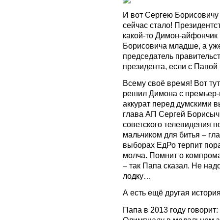
И вот Сергею Борисовичу 
сейчас стало! Президентст
какой-то Димон-айфончик 
Борисовича младше, а уже
председатель правительств
президента, если с Папой
Всему своё время! Вот ту
решил Димона с премьер-м
аккурат перед думскими в
глава АП Сергей Борисыч
советского телевидения п
мальчиком для битья – гл
выборах ЕдРо терпит пор
молча. Помнит о компром
– так Папа сказал. Не на
лодку…
А есть ещё другая история
Папа в 2013 году говорит:
Олимпиаду в медальном з