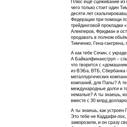
Плюс ещё сцеживание из б
чего только стоит один Т
десяти лет скальпировав
Федерации при помощи пс
трейдинговой прокладки «
Алекперов, Фридман и ос
продавать в полном объё
Тимченко, Гена-гангрена, 
А как тебе Сечин, с укр
А Байкалфинансгруп – сл
что творится с «домашни
из ВЭБа, ВТБ, Сбербанка 
металлургических компани
компаний, для Папы? А т
международные долги и т
немалые? А ты знаешь, к
вместе с 30 млрд доллар
А ты знаешь, как устроен 
Это тебе не Каддафи-лох,
заморозили, и он сразу св