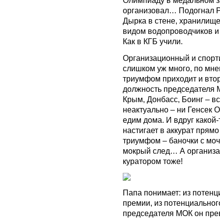
организовал… Подогнал Р
Дырка в стене, хранилище
видом водопроводчиков и 
Как в КГБ учили.
Организационный и спорт
слишком уж много, по мне
триумфом приходит и вто
должность председателя М
Крым, Донбасс, Боинг – в
неактуально – ни Генсек 
едим дома. И вдруг какой
настигает в аккурат пря
триумфом – баночки с моч
мокрый след… А организа
куратором тоже!
Папа понимает: из потенц
премии, из потенциальног
председателя МОК он прев