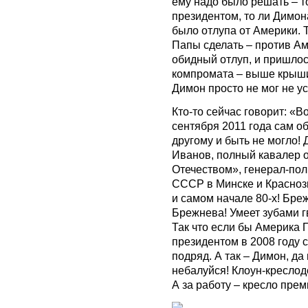
ему надо было решать – т
президентом, то ли Димон
было отлупа от Америки. 
Папы сделать – против Ам
обидный отлуп, и пришлос
компромата – выше крыши.
Димон просто не мог не у
Кто-то сейчас говорит: «В
сентября 2011 года сам об
другому и быть не могло!
Иванов, полный кавалер о
Отечеством», генерал-пол
СССР в Минске и Красноз
и самом начале 80-х! Бре
Брежнева! Умеет зубами г
Так что если бы Америка 
президентом в 2008 году 
подряд. А так – Димон, да
небалуйся! Клоун-кресло
А за работу – кресло прем