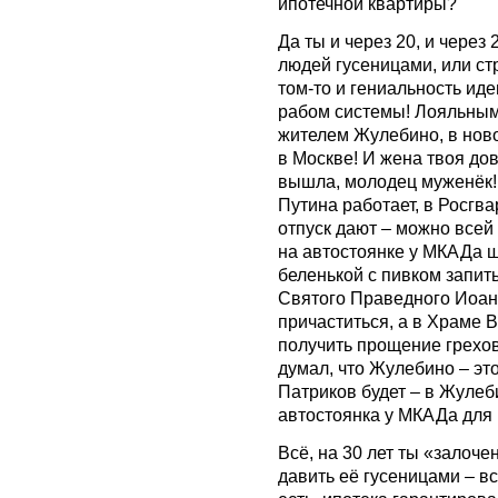
ипотечной квартиры?
Да ты и через 20, и через
людей гусеницами, или ст
том-то и гениальность иде
рабом системы! Лояльным
жителем Жулебино, в нов
в Москве! И жена твоя до
вышла, молодец муженёк! 
Путина работает, в Росгва
отпуск дают – можно всей 
на автостоянке у МКАДа ш
беленькой с пивком запит
Святого Праведного Иоан
причаститься, а в Храме
получить прощение грехов
думал, что Жулебино – эт
Патриков будет – в Жулеби
автостоянка у МКАДа для 
Всё, на 30 лет ты «залоче
давить её гусеницами – вс