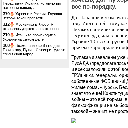
Перед вами Украина, которую вы
всё по-порядку.
потеряли навсегда
370
Украина и Россия: Глубина
Да. Папа принял окончате
исторической пропасти
году. Или на 5-й – кому ка
312
Москвичка в Киеве: Я
старалась держаться в стороне...
Никаких преемников или п
210
Итак, что происходит в
Ему или туда, или в тюрьму
Украине на самом деле
Украине 10 тысяч трупов. 
168
Возжелание во благо дня:
причём скоро прилетит о
Гори в аду, Путин! И забери туда за
собой свой народ
Трупаками завалены уже и
РусАДА (предполагалось ч
и всех заложили с этой во
ГРУшники, генералы, юри
собственные ФСБшники! Д
жилые дома, «Курск», Бесл
знает что ещё! Конституци
войны – это всё тюрьма, 
фальсификации на выборах
таковой – значит, не прос