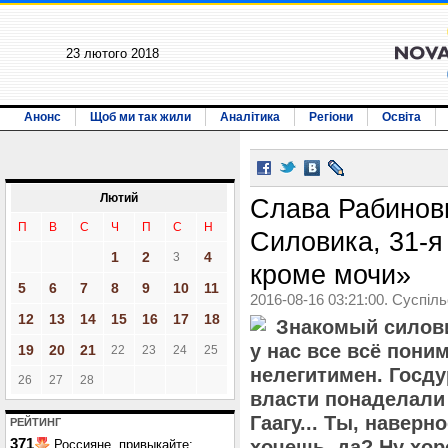
23 лютого 2018
Анонс
Щоб ми так жили
Аналітика
Регіони
Освіта
Лютий
Слава Рабинов
П
В
С
Ч
П
С
Н
Силовика, 31-я
1
2
4
3
кроме мочи»
5
6
7
8
9
10
11
2016-08-16 03:21:00. Суспіл
12
13
14
15
16
17
18
Знакомый силови
у нас все всё пони
19
20
21
22
23
24
25
нелегитимен. Госду
26
27
28
власти понаделали 
Гаагу... Ты, навер
РЕЙТИНГ
371
хочешь, да? Ну хор
Россияне, привыкайте: