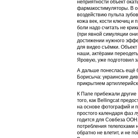
неприятности объект окат
фармакостимуляторы. В о
воздействию пульпа зубов
кожа век, кости ключиц и
боли надо считать не кри
(при явной симуляции они
достижении нужного эффек
для видео съёмки. Объект
наши, актёрами переодет
Яровую, уже подготовил 
А дальше понеслась ещё 
Борисыча: украинские ди
прикрытием артиллерийско
К Папе прибежали другие 
того, как Bellingcat пред
на основе фотографий и п
простого календаря фаз лу
годится для Совбеза ООН,
потребления телелохами н
обратно не влетит, и не п