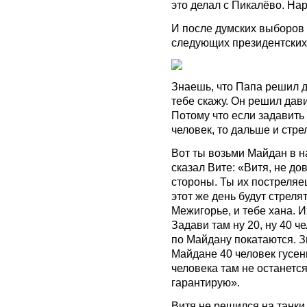
это делал с Пикалёво. На
И после думских выборов 
следующих президентских
Знаешь, что Папа решил д
тебе скажу. Он решил дав
Потому что если задавить
человек, то дальше и стрел
Вот ты возьми Майдан в н
сказал Вите: «Витя, не до
стороны. Ты их постреляеш
этот же день будут стреля
Межигорье, и тебе хана. И
Задави там ну 20, ну 40 ч
по Майдану покатаются. Зн
Майдане 40 человек гусен
человека там не останется
гарантирую».
Витя не решился на танки 