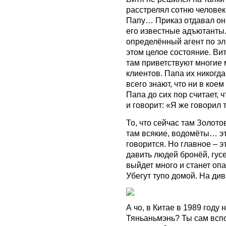
расстрелял сотню человек
Папу… Приказ отдавал он,
его известные адъютанты.
определённый агент по эл
этом целое состояние. Вит
там приветствуют многие
клиентов. Папа их никогда
всего знают, что ни в кое
Папа до сих пор считает, ч
и говорит: «Я же говорил 
То, что сейчас там Золото
там всякие, водомёты… это
говорится. Но главное – э
давить людей бронёй, гус
выйдет много и станет оп
Убегут тупо домой. На див
А чо, в Китае в 1989 году
Тяньаньмэнь? Ты сам вспо