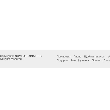
Copyright © NOVA UKRAINA.ORG
Про проект
Анонс
Щоб ми так жили
А
All rights reserved.
Подорож
Розслідування
Пролог
Сусп