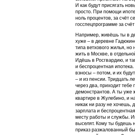
И как будут присягать но
просто. При помощи ипоте
ноль процентов, за счёт с
госспецпрограмме за счёт
Например, живёшь ты в д
хуже – в деревне Гадюки
типа ветхового жилья, но
жить в Москве, в отдельн
Идёшь в Росгвардию, и там
и беспроцентная ипотека.
взносы – потом, и их буду
– и из пенсии. Тридцать ле
через два, приходит тебе 
демонстрантов. А ты уже 
квартире в Жулебино, и н
никак ни разу не хочешь,
зарплата и беспроцентная 
месту работы и службы. И
выселят. Кому ты будешь 
приказ разжалованный бы