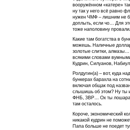
вооружённом «катере» та
ну так у него всё равно ф
нужен ЧМФ – лишним не бы
доплыть, если чо… Для эт
тоже наполовину провалил
Какие там богатства в бун
можешь. Наличные доллар
золотые слитки, алмазы… 
всякими словами вумными
Кудрин, Силуанов, Набиу
Ролдугин(а) – вот, куда н
бункерах барахла на сотн
включая общак под назван
слышишь об этом? Ну ты и 
ФНБ, ЗВР… Ох ты лошара…
там осталось.
Короче, экономический кол
никакой кудрин не поможет
Папа больше не поедет ту