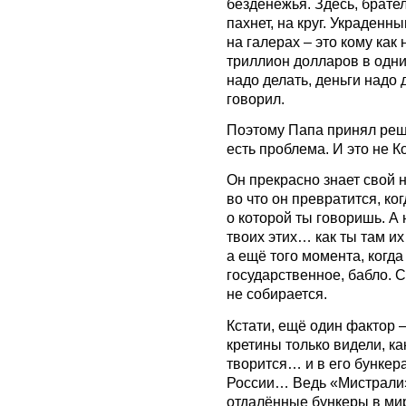
безденежья. Здесь, брате
пахнет, на круг. Украден
на галерах – это кому как
триллион долларов в одни
надо делать, деньги надо 
говорил.
Поэтому Папа принял реше
есть проблема. И это не К
Он прекрасно знает свой н
во что он превратится, ко
о которой ты говоришь. А 
твоих этих… как ты там и
а ещё того момента, когда 
государственное, бабло. С
не собирается.
Кстати, ещё один фактор 
кретины только видели, ка
творится… и в его бункера
России… Ведь «Мистрали»
отдалённые бункеры в ми