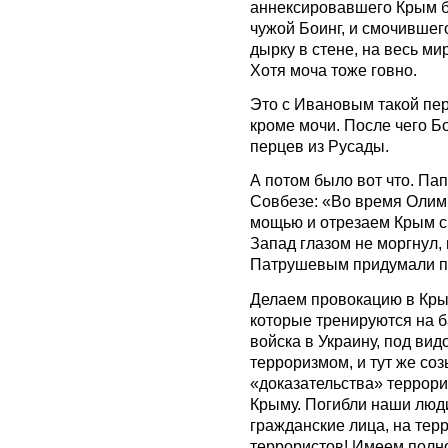
аннексировавшего Крым бе
чужой Боинг, и смочившего
дырку в стене, на весь ми
Хотя моча тоже говно.
Это с Ивановым такой пер
кроме мочи. После чего Б
перцев из Русады.
А потом было вот что. Па
Совбезе: «Во время Олим
мощью и отрезаем Крым с 
Запад глазом не моргнул,
Патрушевым придумали п
Делаем провокацию в Кры
которые тренируются на б
войска в Украину, под в
терроризмом, и тут же с
«доказательства» террори
Крыму. Погибли наши люд
гражданские лица, на терр
террористов! Имеем полно