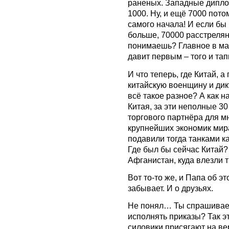
раненых. Западные дипло
1000. Ну, и ещё 7000 пото
самого начала! И если бы 
больше, 70000 расстрелян
понимаешь? Главное в мас
давит первым – того и тапк
И что теперь, где Китай, 
китайскую военщину и дик
всё такое разное? А как 
Китая, за эти неполные 30
торгового партнёра для мн
крупнейших экономик мира
подавили тогда танками к
Где был бы сейчас Китай? 
Афганистан, куда влезли 
Вот то-то же, и Папа об эт
забывает. И о друзьях.
Не понял… Ты спрашиваешь
исполнять приказы? Так эт
силовики присягают на ве