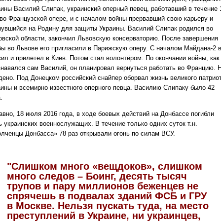
аины Василий Слипак, украинский оперный певец, работавший в течение 
 во Французской опере, и с началом войны прервавший свою карьеру и
нувшийся на Родину для защиты Украины. Василий Слипак родился во
овской области, закончил Львовскую консерваторию. После завершения
бы во Львове его пригласили в Парижскую оперу. С началом Майдана-2 
сил и прилетел в Киев. Потом стал волонтёром. По окончании войны, как
знавался сам Василий, он планировал вернуться работать во Францию. 
дено. Под Донецком российский снайпер оборвал жизнь великого патрио
аины и всемирно известного оперного певца. Василию Слипаку было 42
.
авно, 18 июля 2016 года, в ходе боевых действий на Донбассе погибли
ь украинских военнослужащих. В течение только одних суток т.н.
олченцы Донбасса» 78 раз открывали огонь по силам ВСУ.
"Слишком много «вещдоков», слишком
много следов – Боинг, десять тысяч
трупов и пару миллионов беженцев не
спрячешь в подвалах зданий ФСБ и ГРУ
в Москве. Нельзя пускать туда, на место
преступлений в Украине, ни украинцев,