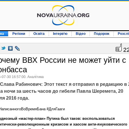
ика
Регіони
Освіта
Інтерв‘ю
Відео
Подорож
Розсл
2
очему ВВХ России не может уйти с
онбасса
-07-30 16:57:00. Аналітика
Слава Рабинович: Этот текст я отправил в редакцию в 
а ночи за шесть часов до гибели Павла Шеремета, 20
я 2016 года.
НаписанногоВоВремяБана ‬‪#‎ДляГааги‬
ндиозный «мастер-план» Путина был таков: воспользоваться
итически-революционным кризисом и хаосом анти-януковического