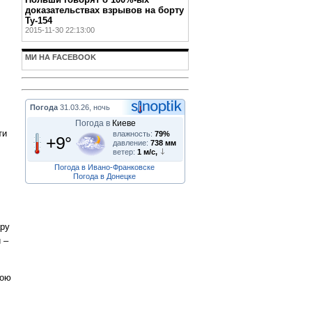
доказательствах взрывов на борту
Ту-154
2015-11-30 22:13:00
МИ НА FACEBOOK
Погода
31.03.26, ночь
Погода в
Киеве
ти
влажность:
79%
+9°
давление:
738 мм
ветер:
1 м/с,
Погода в Ивано-Франковске
Погода в Донецке
ару
 –
вою