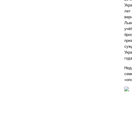
Укр
лет
вер
Льв
учё
бро
при
суж
Укр
года
Нед
сем
«оп