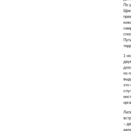
По 
Щек
пре
кожа
сме
спо
Пут
тер
1 н
дву
доз
по 
выд
это
слу
инс
орг
Лит
вст
– д
дел