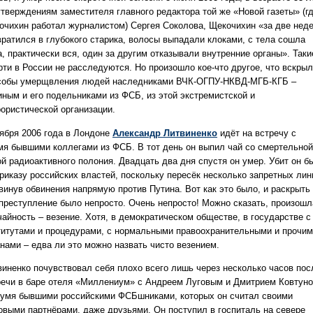
утверждениям заместителя главного редактора той же «Новой газеты» (г
очихин работал журналистом) Сергея Соколова, Щекочихин «за две нед
вратился в глубокого старика, волосы выпадали клоками, с тела сошла
, практически вся, один за другим отказывали внутренние органы». Таки
рти в России не расследуются. Но произошло кое-что другое, что вскры
собы умерщвления людей наследниками ВЧК-ОГПУ-НКВД-МГБ-КГБ –
иным и его подельниками из ФСБ, из этой экстремистской и
рористической организации.
оября 2006 года в Лондоне
Александр Литвиненко
идёт на встречу с
мя бывшими коллегами из ФСБ. В тот день он выпил чай со смертельной
ой радиоактивного полония. Двадцать два дня спустя он умер. Убит он б
приказу российских властей, поскольку пересёк несколько запретных лин
винув обвинения напрямую против Путина. Вот как это было, и раскрыть
 преступление было непросто. Очень непросто! Можно сказать, произошл
чайность – везение. Хотя, в демократическом обществе, в государстве с
титутами и процедурами, с нормальными правоохранительными и прочи
анами – едва ли это можно назвать чисто везением.
виненко почувствовал себя плохо всего лишь через несколько часов пос
речи в баре отеля «Миллениум» с Андреем Луговым и Дмитрием Ковтун
вумя бывшими российскими ФСБшниками, которых он считал своими
овыми партнёрами, даже друзьями. Он поступил в госпиталь на севере