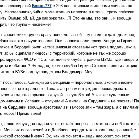
ли пассажирский
Боинг-777
с 298 пассажирами и членами экипажа на
ту. Наполеончик-убийца моментально наложил в штаны, сразу побежав
ить Обаме: ой, ай, да как жеж так...?! Это не мы, это они... и вообще
рят, что трупы – несвежие!
от «несвежих» трупов сразу повеяло Гаагой – тут надо отдать должное,
эбэшники это почувствовали. Они запаниковали сразу. Бандиты Гиркин-
елков и Бородай были кагэбэшниками отозваны «от греха подальше»: а
уг их бы сцапали пиндосы с территорий, которые не так же хорошо
тролируются ФСО и ФСБ, как ночные клубы в районе ЦУМа, где теперь э
диты и обитают? Ну ладно, кроме клубов Гиркин-Стрелков ещё и лекцию
читал, в ВУЗе под руководством Владимира Мау.
ут посыпалось. Санкции за санкциями – персональные, экономические,
ансовые, секторальные. Гена-«гангрена» вынужден перекладывать
vor» из одного кармана в другой – неудобства! А как же купленные
доминиумы в Испании – отлучили! А виллы на Сардинии – не поехать! П
л на Сардинии вообще арестовали и заморозили – там жара, а с виллами
а, мороз! Прямо вилы!
от, плюс-минус два года спустя, встаёт вопрос – а можно ли соблюсти с
ть Минских соглашений и в Донбассе передать контроль над границей с
инской стороны Киеву? Ох, как не хочется – ведь наоборот, хочется