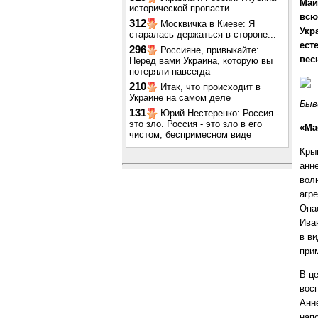
Май
исторической пропасти
всю
312
Москвичка в Киеве: Я
Укр
старалась держаться в стороне...
ест
296
Россияне, привыкайте:
вес
Перед вами Украина, которую вы
потеряли навсегда
210
Итак, что происходит в
Украине на самом деле
Быв
131
Юрий Нестеренко: Россия -
это зло. Россия - это зло в его
«Ма
чистом, беспримесном виде
Кры
анн
вол
агр
Опа
Ива
в в
прим
В це
вос
Анн
нап