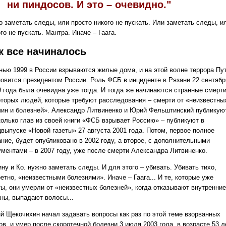
ни пиндосов. И это – очевидно."
о заметать следы, или просто никого не пускать. Или заметать следы, и
го не пускать. Мантра. Иначе – Гаага.
к все начиналось
нью 1999 в России взрываются жилые дома, и на этой волне террора Пу
новится президентом России. Роль ФСБ в инциденте в Рязани 22 сентябр
9 года была очевидна уже тогда. И тогда же начинаются странные смерт
оторых людей, которые требуют расследования – смерти от «неизвестны
чин и болезней». Александр Литвиненко и Юрий Фельштинский публикую
колько глав из своей книги «ФСБ взрывает Россию» – публикуют в
цвыпуске «Новой газеты» 27 августа 2001 года. Потом, первое полное
ние, будет опубликовано в 2002 году, а второе, с дополнительными
ументами – в 2007 году, уже после смерти Александра Литвиненко.
ну и Ко. нужно заметать следы. И для этого – убивать. Убивать тихо,
етно, «неизвестными болезнями». Иначе – Гаага... И те, которые уже
ты, они умерли от «неизвестных болезней», когда отказывают внутренние
аны, выпадают волосы...
й Щекочихин начал задавать вопросы как раз по этой теме взорванных
в, и умер после скоротечной болезни 3 июля 2003 года, в возрасте 53 л