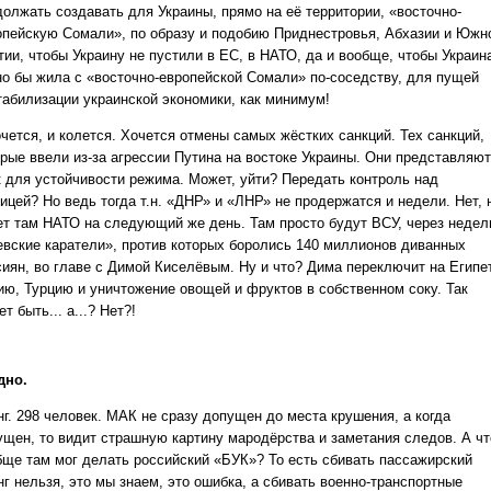
должать создавать для Украины, прямо на её территории, «восточно-
опейскую Сомали», по образу и подобию Приднестровья, Абхазии и Южн
тии, чтобы Украину не пустили в ЕС, в НАТО, да и вообще, чтобы Украин
но бы жила с «восточно-европейской Сомали» по-соседству, для пущей
табилизации украинской экономики, как минимум!
чется, и колется. Хочется отмены самых жёстких санкций. Тех санкций,
орые ввели из-за агрессии Путина на востоке Украины. Они представляют
к для устойчивости режима. Может, уйти? Передать контроль над
ицей? Но ведь тогда т.н. «ДНР» и «ЛНР» не продержатся и недели. Нет, 
ет там НАТО на следующий же день. Там просто будут ВСУ, через недел
евские каратели», против которых боролись 140 миллионов диванных
сиян, во главе с Димой Киселёвым. Ну и что? Дима переключит на Египет
ию, Турцию и уничтожение овощей и фруктов в собственном соку. Так
т быть... а...? Нет?!
дно.
нг. 298 человек. МАК не сразу допущен до места крушения, а когда
ущен, то видит страшную картину мародёрства и заметания следов. А чт
бще там мог делать российский «БУК»? То есть сбивать пассажирский
г нельзя, это мы знаем, это ошибка, а сбивать военно-транспортные