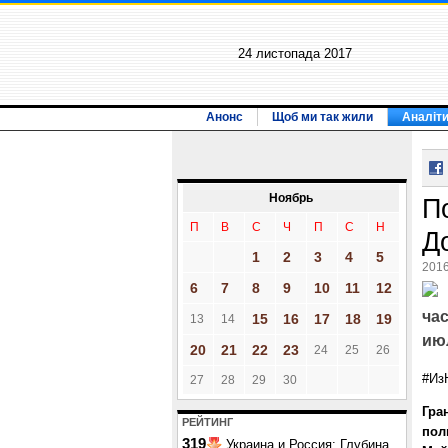
24 листопада 2017
Анонс
Щоб ми так жили
Аналіт
Ноябрь
П
П
В
С
Ч
П
С
Н
Д
1
2
3
4
5
2016
6
7
8
9
10
11
12
час
15
16
17
18
19
13
14
июл
20
21
22
23
24
25
26
‪#Из
27
28
29
30
Гра
РЕЙТИНГ
пол
319
Украина и Россия: Глубина