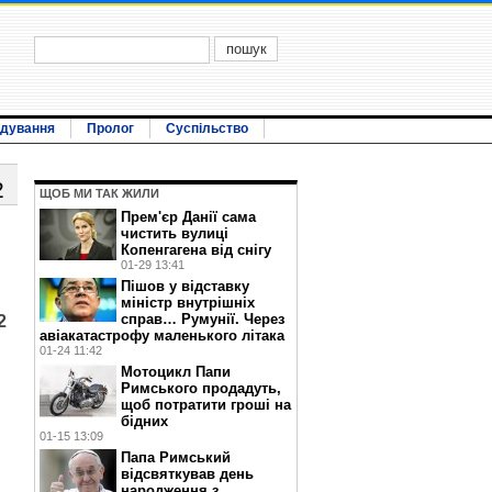
ідування
Пролог
Суспільство
2
ЩОБ МИ ТАК ЖИЛИ
Прем'єр Данії сама
чистить вулиці
Копенгагена від снігу
01-29 13:41
Пішов у відставку
міністр внутрішніх
справ… Румунії. Через
2
авіакатастрофу маленького літака
01-24 11:42
Мотоцикл Папи
Римського продадуть,
щоб потратити гроші на
бідних
01-15 13:09
Папа Римський
відсвяткував день
народження з