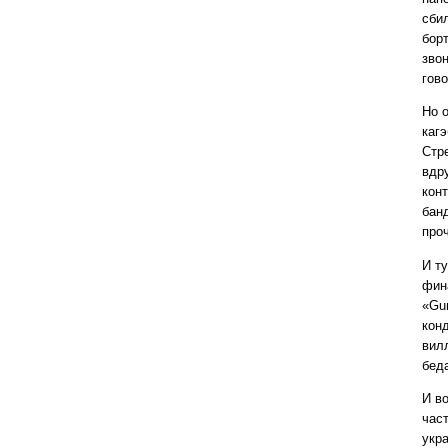
сби
бор
звон
гово
Но 
каг
Стр
вдр
кон
бан
про
И т
фин
«Gun
кон
вил
бед
И в
час
укра