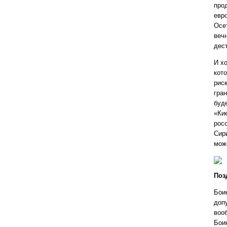
про
евр
Осе
веч
дес
И хо
кот
рис
гран
буд
«Ки
рос
Сир
може
Поз
Бои
доп
воо
Боин