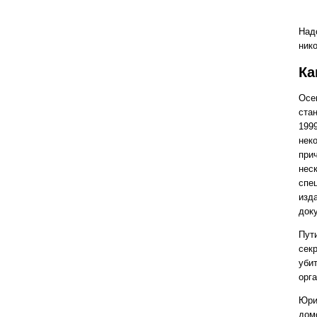
Над
нико
Ка
Осе
ста
199
нек
при
нес
спе
изда
док
Пути
секр
уби
орг
Юри
домо