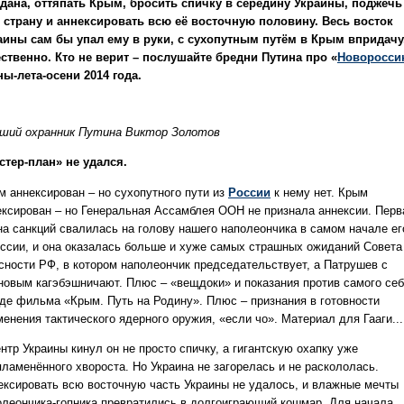
дана, оттяпать Крым, бросить спичку в середину Украины, поджечь
 страну и аннексировать всю её восточную половину. Весь восток
аины сам бы упал ему в руки, с сухопутным путём в Крым впридачу
ественно. Кто не верит – послушайте бредни Путина про «
Новоросси
ны-лета-осени 2014 года.
ший охранник Путина Виктор Золотов
стер-план» не удался.
м аннексирован – но сухопутного пути из
России
к нему нет. Крым
ексирован – но Генеральная Ассамблея ООН не признала аннексии. Перв
на санкций свалилась на голову нашего наполеончика в самом начале ег
ессии, и она оказалась больше и хуже самых страшных ожиданий Совета
сности РФ, в котором наполеончик председательствует, а Патрушев с
новым кагэбэшничают. Плюс – «вещдоки» и показания против самого себ
иде фильма «Крым. Путь на Родину». Плюс – признания в готовности
енения тактического ядерного оружия, «если чо». Материал для Гааги...
нтр Украины кинул он не просто спичку, а гигантскую охапку уже
пламенённого хвороста. Но Украина не загорелась и не раскололась.
ексировать всю восточную часть Украины не удалось, и влажные мечты
олеончика-гопника превратились в долгоиграющий кошмар. Для начала