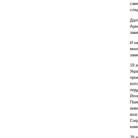
сам
сле
Дал
Арес
зам
И н
мно
зам
19 а
Укр
про
кол
под
Ило
Пои
инве
воз
Cor
ком
29 и