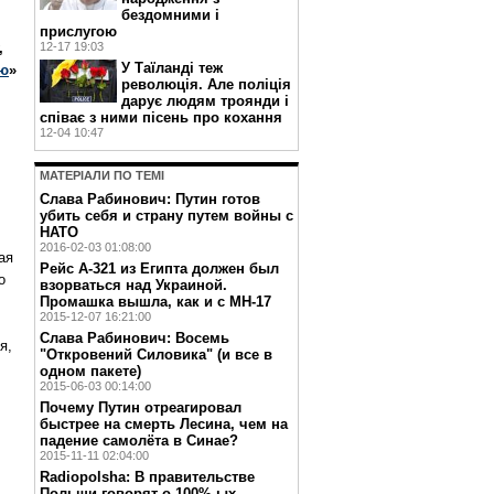
бездомними і
прислугою
12-17 19:03
,
У Таїланді теж
ю
»
революція. Але поліція
дарує людям троянди і
співає з ними пісень про кохання
12-04 10:47
МАТЕРIАЛИ ПО ТЕМI
Слава Рабинович: Путин готов
убить себя и страну путем войны с
НАТО
2016-02-03 01:08:00
ая
Рейс А-321 из Египта должен был
о
взорваться над Украиной.
Промашка вышла, как и с MH-17
2015-12-07 16:21:00
‪Слава Рабинович: Восемь
я,
"Откровений Силовика"‬ (и все в
одном пакете)
2015-06-03 00:14:00
Почему Путин отреагировал
быстрее на смерть Лесина, чем на
падение самолёта в Синае?
2015-11-11 02:04:00
Radiopolsha: В правительстве
Польши говорят о 100%-ых