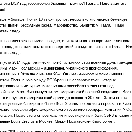
олёты ВСУ над территорией Украины – можно?! Гаага... Надо заметать
ды!
ьше – больше. Почти 10 тысяч трупов, несколько миллионов беженцев.
ты, пытки, бессудные казни. Мародёрство, бандитизм. Гаага... Надо
етать следы!
аш наполеончик понимает: поздно, слишком много наворотили, слишком
го вещдоков, слишком много свидетелей и свидетельств, это Гаага... На
етать следы!
вгуста 2014 года трагически погиб, исполняя свой военный долг, гражда
аины Марк Пославский – американец украинского происхождения,
живавший в Украине с начала 90-х. Он был банкиром и моим бывшим
легой. Погиб в бою между ВС Украины и сепаратистами, которые
держивались четырьмя батальонами российского спецназа под
вайском. Марк был выпускником американской военной академии в Вест
нте и служил в американской армии до возраста 30+ лет. Затем он стал
стиционным банкиром в банке Bear Stearns, после чего переехал в Киев
главил киевский офис американского товарного трейдера, компании AIOC
poration. После этого он возглавлял инвестиционный банк CSFB в Киеве 
панию Louis Dreyfus в Москве. Марку Пославскому было 55 лет.
юня 2016 года трагически погиб, исполняя свой военный долг, гражданин