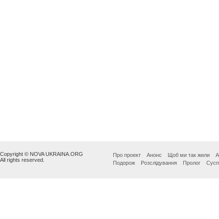
Copyright © NOVA UKRAINA.ORG
Про проект
Анонс
Щоб ми так жили
А
All rights reserved.
Подорож
Розслідування
Пролог
Сусп