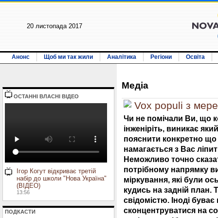
20 листопада 2017
Анонс
Щоб ми так жили
Аналітика
Регіони
Освіта
Медiа
ОСТАННI ВЛАСНI ВIДЕО
Vox populi з мер
Чи не помічали Ви, що 
інженіріть, виникає яки
пояснити конкретно що ц
намагається з Вас ліпи
Неможливо точно сказат
потрібному напрямку ви
Ігор Когут відкриває третій
набір до школи "Нова Україна"
міркування, які були ос
(ВІДЕО)
кудись на задній план.
13:56
свідомістю. Іноді буває
сконцентруватися на соб
ПОДКАСТИ