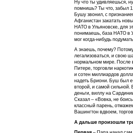
Ну что ты удивляешься, ну
помнишь? Ты что, забыл 1
Бушу звонил, с признани
Афганистан закатать нов
НАТО в Ульяновске, для э
понимаешь, база НАТО в У
мог когда-нибудь подумать
А знаешь, почему? Потому
легализоваться, и свою ша
нормальном мире. После 
Питере, торговли наркоти
и сотен миллиардов долла
надеть Бриони. Буш был е
второй, и самой сильной. 
деньги, виллу на Сардинии
Сказал – «Вовка, не боись
классный парень, отмажем
Вашингтон вдвоем, торгов
А дальше произошли тр
Первая
– Папа начал сам 