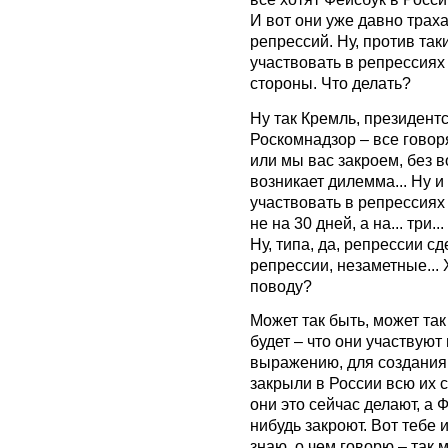
И вот они уже давно траха
репрессий. Ну, против таки
участвовать в репрессиях 
стороны. Что делать?
Ну так Кремль, президент
Роскомнадзор – все говор
или мы вас закроем, без 
возникает дилемма... Ну и
участвовать в репрессиях
не на 30 дней, а на... три
Ну, типа, да, репрессии с
репрессии, незаметные...
поводу?
Может так быть, может так 
будет – что они участвуют 
выражению, для создания 
закрыли в России всю их си
они это сейчас делают, а 
нибудь закроют. Вот тебе 
знаю, о чем говорю – так м