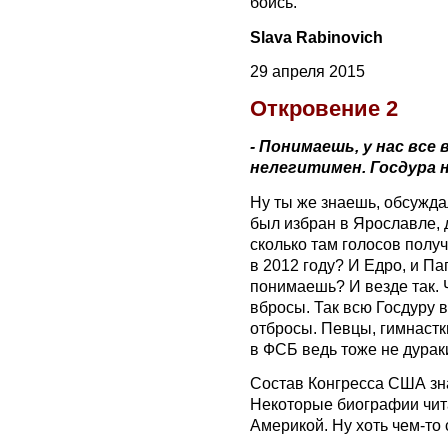
боись.
Slava Rabinovich
29 апреля 2015
‪‎Откровение 2
- Понимаешь, у нас все
нелегитимен. Госдура н
Ну ты же знаешь, обсуждал
был избран в Ярославле, д
сколько там голосов полу
в 2012 году? И Едро, и П
понимаешь? И везде так.
вбросы. Так всю Госдуру 
отбросы. Певцы, гимнастк
в ФСБ ведь тоже не дурак
Состав Конгресса США зна
Некоторые биографии чита
Америкой. Ну хоть чем-то