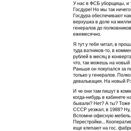
У нас в ФСБ уборщицы, и 
Госдуре! Но мы так ничего
Госдура обеспечивают нам
верхушка в доле на милли
генералов до полковников
ежемесячно.
Я тут у тебя читал, в про
туда ватников-то, в комме
рублей в месяц в конверта
что, так можешь на новый
Раньше он покупался за п
только у генералов. Полк
девальвация. На новый Рэ
И че они там пишут в комм
когда-нибудь в кабинете н
бывали? Нет? А ты? Тоже н
СССР уезжал, в 1988? Ну, 
Вспомни офисную мебель 
Перестройки... Кооперати
еще клепают на гос. фабри