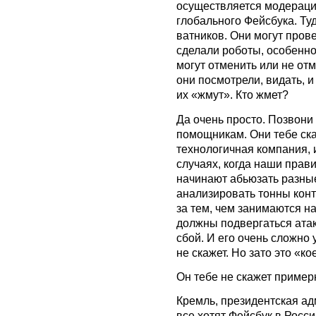
осуществляется модераци
глобального Фейсбука. Ту
ватников. Они могут прове
сделали роботы, особенно 
могут отменить или не от
они посмотрели, видать, и
их «жмут». Кто жмет?
Да очень просто. Позвони
помощникам. Они тебе ска
технологичная компания, и
случаях, когда наши прав
начинают абьюзать разные
анализировать тонны конт
за тем, чем занимаются н
должны подвергаться атак
сбой. И его очень сложно 
не скажет. Но зато это «ко
Он тебе не скажет пример
Кремль, президентская а
все хотят Фейсбук в Росси