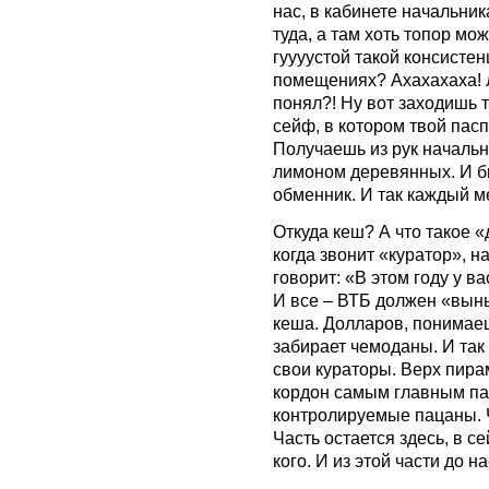
нас, в кабинете начальни
туда, а там хоть топор мо
гуууустой такой консисте
помещениях? Ахахахаха! 
понял?! Ну вот заходишь 
сейф, в котором твой пасп
Получаешь из рук начальн
лимоном деревянных. И бы
обменник. И так каждый м
Откуда кеш? А что такое 
когда звонит «куратор», 
говорит: «В этом году у 
И все – ВТБ должен «вын
кеша. Долларов, понимаеш
забирает чемоданы. И так
свои кураторы. Верх пира
кордон самым главным па
контролируемые пацаны. Ч
Часть остается здесь, в с
кого. И из этой части до н