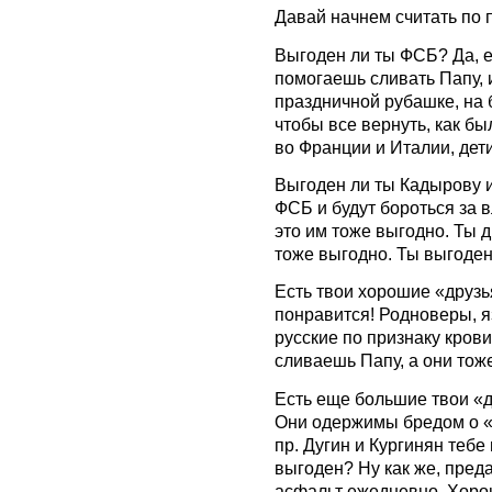
Давай начнем считать по 
Выгоден ли ты ФСБ? Да, е
помогаешь сливать Папу, 
праздничной рубашке, на б
чтобы все вернуть, как бы
во Франции и Италии, дети
Выгоден ли ты Кадырову 
ФСБ и будут бороться за в
это им тоже выгодно. Ты 
тоже выгодно. Ты выгоден
Есть твои хорошие «друзья
понравится! Родноверы, я
русские по признаку крови
сливаешь Папу, а они тоже
Есть еще большие твои «
Они одержимы бредом о «т
пр. Дугин и Кургинян тебе
выгоден? Ну как же, пред
асфальт ежедневно. Хоро