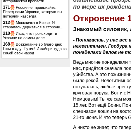
исторической пропасти
по мере их рождени
371
Россияне, привыкайте:
Перед вами Украина, которую вы
Откровение 
потеряли навсегда
312
Москвичка в Киеве: Я
старалась держаться в стороне...
Знакомый силовик, 
210
Итак, что происходит в
Украине на самом деле
- Понимаешь, у нас все
168
Возжелание во благо дня:
нелегитимен. Госдура 
Гори в аду, Путин! И забери туда за
понаделали делов не тол
собой свой народ
Ведь многие понаделали та
нас, придётся сначала под
убийства. А это пожизнен
было рекой. Нелегитимнос
покупалась, любые преступ
круговая порука. Вот и с 
Немцовым! Ты же сам мож
15 лет. Вот ещё Боинг. По
спецназом вошли на восто
21-го июня. И что теперь 
А никто не знает, что тепе