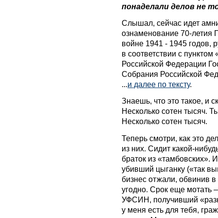
понаделали делов не тол
Слышал, сейчас идет амни
ознаменование 70-летия 
войне 1941 - 1945 годов,
в соответствии с пунктом 
Российской Федерации Го
Собрания Российской Фед
...
и далее по тексту
.
Знаешь, что это такое, и 
Несколько сотен тысяч. Т
Несколько сотен тысяч.
Теперь смотри, как это д
из них. Сидит какой-нибу
браток из «тамбовских». 
убивший цыганку («так вы
бизнес отжали, обвинив в
угодно. Срок еще мотать –
УФСИН, получивший «разн
у меня есть для тебя, гр