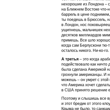
нехорошие из Лондона – ср
на Ближнем Востоке что-н
баррель в цене поднимем,
ты поедешь в Брюссель, 
в Лондон, нос поковыряеш
ущипнешь, мальчишек нех
десятков миллиардов мим
примешь. Все шло хорошо,
когда сам Берлускони тю-
осталось никого. Ни-ко-го.
А третья
– это когда араб
подействовало как ничто д
была сделана Америкой на
грохнули американцы. И н
можешь – он умрет с этой 
что Америка хочет сделать
в США принято решение е
Поэтому и слышишь все в
и этот бредик от этого кл
Крыма не было, то санкци