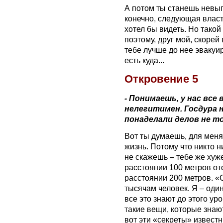
А потом ты станешь невыго
конечно, следующая власть
хотел бы видеть. Но тако
поэтому, друг мой, скорей 
тебе лучше до нее эвакуи
есть куда...
‪‎Откровение 5
- Понимаешь, у нас все
нелегитимен. Госдура 
понаделали делов не тол
Вот ты думаешь, для меня 
жизнь. Потому что никто ни
не скажешь – тебе же хуж
расстоянии 100 метров о
расстоянии 200 метров. «
тысячам человек. Я – один
все это знают до этого уро
такие вещи, которые знают 
вот эти «секреты» извест