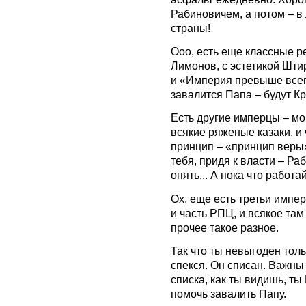
Рабиновичем, а потом – в
страны!
Ооо, есть еще классные р
Лимонов, с эстетикой Штир
и «Империя превыше всего
завалится Папа – будут К
Есть другие имперцы – мон
всякие ряженые казаки, и 
принцип – «принцип веры»
тебя, придя к власти – Ра
опять... А пока что работай
Ох, еще есть третьи импе
и часть РПЦ, и всякое та
прочее такое разное.
Так что ты невыгоден толь
спекся. Он списан. Важны т
списка, как ты видишь, т
помочь завалить Папу.