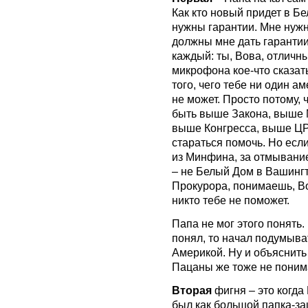
Как кто новый придет в Бе
нужны гарантии. Мне нужно
должны мне дать гарантии
каждый: ты, Вова, отличн
микрофона кое-что сказат
того, чего тебе ни один а
не может. Просто потому,
быть выше Закона, выше 
выше Конгресса, выше ЦР
стараться помочь. Но есл
из Минфина, за отмывание
– не Белый Дом в Вашингт
Прокурора, понимаешь, Во
никто тебе не поможет.
Папа не мог этого понять.
понял, то начал подумыват
Америкой. Ну и объяснить
Пацаны же тоже не понима
Вторая
фигня – это когда
был как большой папка-за