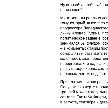
Ну вот сейчас тебя забани
произошло?
Мигалкова ты реально дост
тому, который, вместе со
профессора Лебединского 
личный повар Путина. У 
политическое задание: со
занимался бы флудом, оф
– в комментах к таким пос
оскорблять и развивать те
колонне», к «нацпредателя
переиграл», что над санк
разную такую хрень, сам з
прошлым летом, под Питер
Пришла зима, и они расши
Савушкина в черте города,
троллей может кого угодн
сортире. Так тебя банили,
в августе, сентябре и дека