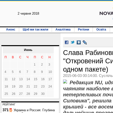
2 червня 2018
Анонс
Щоб ми так жили
Аналітика
Регіони
Освіта
Июнь
‪Слава Рабинов
П
В
С
Ч
П
С
Н
"Откровений Сил
1
2
3
одном пакете)
4
5
6
7
8
9
10
2015-06-03 00:14:00. Суспіл
11
12
13
14
15
16
17
Редакция NU, и
18
19
20
21
22
23
24
чаяниям наиболее
нетерпеливых поч
25
26
27
28
29
30
Силовика", решила
РЕЙТИНГ
крышей - все восе
371
Украина и Россия: Глубина
дальнейшие прозре