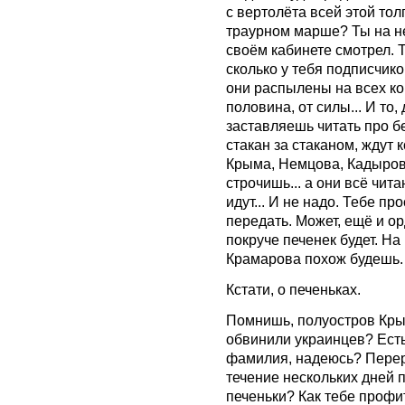
с вертолёта всей этой то
траурном марше? Ты на не
своём кабинете смотрел. 
сколько у тебя подписчик
они распылены на всех ко
половина, от силы... И то,
заставляешь читать про б
стакан за стаканом, ждут 
Крыма, Немцова, Кадырова
строчишь... а они всё чита
идут... И не надо. Тебе п
передать. Может, ещё и ор
покруче печенек будет. Н
Крамарова похож будешь.
Кстати, о печеньках.
Помнишь, полуостров Кры
обвинили украинцев? Есть
фамилия, надеюсь? Перере
течение нескольких дней 
печеньки? Как тебе профи