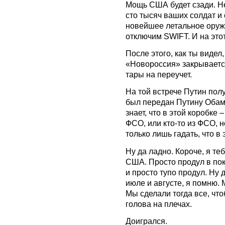
Мощь США будет сзади. Не
сто тысяч ваших солдат и
новейшее летальное оруж
отключим SWIFT. И на этот
После этого, как ты видел
«Новороссия» закрывается
тары на переучет.
На той встрече Путин полу
был передан Путину Обамо
знает, что в этой коробке 
ФСО, или кто-то из ФСО, 
только лишь гадать, что в 
Ну да ладно. Короче, я те
США. Просто продул в пок
и просто тупо продул. Ну 
июле и августе, я помню.
Мы сделали тогда все, чтоб
голова на плечах.
Доигрался.