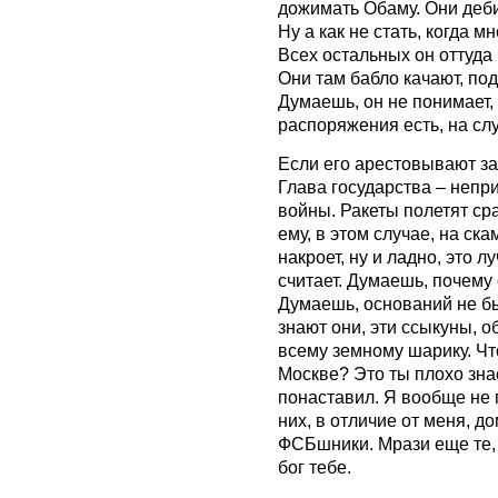
дожимать Обаму. Они деби
Ну а как не стать, когда м
Всех остальных он оттуда
Они там бабло качают, под
Думаешь, он не понимает, 
распоряжения есть, на слу
Если его арестовывают за
Глава государства – непри
войны. Ракеты полетят сра
ему, в этом случае, на ск
накроет, ну и ладно, это л
считает. Думаешь, почему
Думаешь, оснований не бы
знают они, эти ссыкуны, об
всему земному шарику. Чт
Москве? Это ты плохо зна
понаставил. Я вообще не 
них, в отличие от меня, до
ФСБшники. Мрази еще те, т
бог тебе.