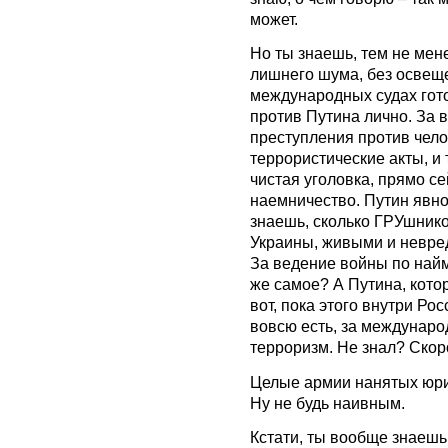
может.
Но ты знаешь, тем не мене
лишнего шума, без освеще
международных судах готов
против Путина лично. За 
преступления против чело
террористические акты, и т
чистая уголовка, прямо се
наемничество. Путин явно 
знаешь, сколько ГРУшнико
Украины, живыми и невр
За ведение войны по найму
же самое? А Путина, кото
вот, пока этого внутри Рос
вовсю есть, за междунар
терроризм. Не знал? Скор
Целые армии нанятых юри
Ну не будь наивным.
Кстати, ты вообще знаешь