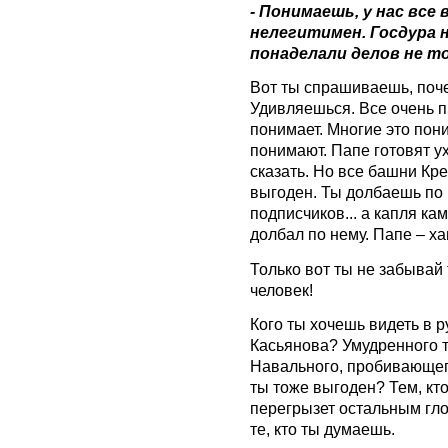
- Понимаешь, у нас все
нелегитимен. Госдура 
понаделали делов не тол
Вот ты спрашиваешь, поче
Удивляешься. Все очень п
понимает. Многие это пон
понимают. Папе готовят ухо
сказать. Но все башни Кре
выгоден. Ты долбаешь по 
подписчиков... а капля ка
долбал по нему. Папе – ха
Только вот ты не забывай
человек!
Кого ты хочешь видеть в 
Касьянова? Умудренного
Навального, пробивающег
ты тоже выгоден? Тем, кто 
перегрызет остальным глот
те, кто ты думаешь.