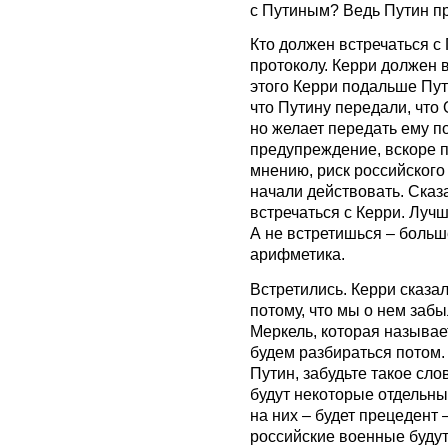
с Путиным? Ведь Путин пр
Кто должен встречаться с
протоколу. Керри должен 
этого Керри подальше Пут
что Путину передали, что
но желает передать ему 
предупреждение, вскоре п
мнению, риск российског
начали действовать. Сказ
встречаться с Керри. Луч
А не встретишься – больш
арифметика.
Встретились. Керри сказа
потому, что мы о нем заб
Меркель, которая называ
будем разбираться потом. 
Путин, забудьте такое сло
будут некоторые отдельны
на них – будет прецедент 
российские военные будут