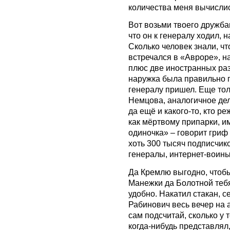
количества меня вычисли
Вот возьми твоего дружба
что он к генералу ходил, 
Сколько человек знали, ч
встречался в «Авроре», н
плюс две иностранных разв
наружка была правильно по
генералу пришел. Еще тол
Немцова, аналогичное дел
да ещё и какого-то, кто ре
как мёртвому припарки, 
одиночка» – говорит гриф 
хоть 300 тысяч подписчик
генералы, интернет-воины,
Да Кремлю выгодно, чтобы
Манежки да Болотной тебя
удобно. Накатил стакан, се
Рабинович весь вечер на а
сам подсчитай, сколько у 
когда-нибудь представлял