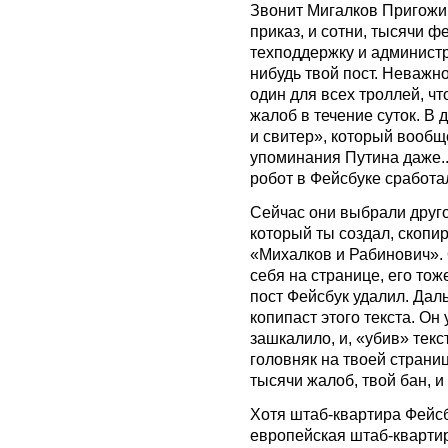
Звонит Мигалков Пригожин
приказ, и сотни, тысячи 
техподдержку и админист
нибудь твой пост. Неважно
один для всех троллей, чт
жалоб в течение суток. В 
и свитер», который вообщ
упоминания Путина даже.
робот в Фейсбуке сработал,
Сейчас они выбрали другой
который ты создал, скопи
«Михалков и Рабинович». О
себя на странице, его тож
пост Фейсбук удалил. Дал
копипаст этого текста. Он
зашкалило, и, «убив» текс
головняк на твоей страни
тысячи жалоб, твой бан, и 
Хотя штаб-квартира Фейсб
европейская штаб-квартир