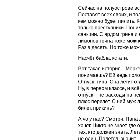
Сейчас на полуострове вс
Поставят всех своих, и толь
кем можно будет пилить. К
только преступники. Пон
санкции. С ярдом грина и
лимонов грина тоже можно
Раз в десять. Но тоже мож
Насчёт бабла, кстати.
Вот такая история... Мерк
понимаешь? Ей ведь полож
Отпуск, типа. Она летит о
Ну, в первом классе, и всё
отпуск – не расходы на нё
плюс перелёт. С ней муж л
билет, прикинь?
А чо у нас? Смотри, Папа л
хочет. Никто не знает, где 
тех, кто должен знать. Ле
не один. Полетел, значит..