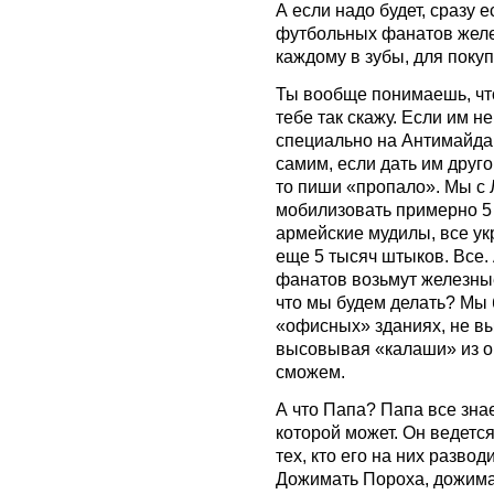
А если надо будет, сразу 
футбольных фанатов желе
каждому в зубы, для поку
Ты вообще понимаешь, чт
тебе так скажу. Если им н
специально на Антимайдан
самим, если дать им друг
то пиши «пропало». Мы с
мобилизовать примерно 5
армейские мудилы, все у
еще 5 тысяч штыков. Все.
фанатов возьмут железные
что мы будем делать? Мы 
«офисных» зданиях, не вы
высовывая «калаши» из ок
сможем.
А что Папа? Папа все знае
которой может. Он ведется
тех, кто его на них разво
Дожимать Пороха, дожима