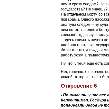
почти сразу следом? Целы
государства? Не знаешь? Х
На отдельном борту, со вс
поварами. Одного пассажи
она туда следом – ну, куд
ним лететь на одном борт
снимают отдельную виллу. 
– здесь снимать ничего не 
двойная плата, за госуда
билет платит, я каждый м
работу хожу, а гимнасточк
Ну что, у тебя ещё есть с
Нет, конечно, я не очень о
людей, которые знают бол
‪‎Откровение 6
- Понимаешь, у нас все
нелегитимен. Госдура 
понаделали делов не тол