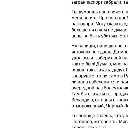
загранпаспорт забрали, та
Ты думаешь папа ничего не
меня понял. Про него воо
разговора. Могу сказать о
больше ни о чём не думае
цель: не быть убитым. Бол
Ну напиши, напиши про эт
источник не сдашь. Да мне
уволюсь я, заберу свой пас
как не был! Думаю, мне на
рядов, так сказать, дадут.
заварушке: то ли само в Р
ли папа взбеленится и начн
очередной раз болеутоляю
Там бы оказаться... прод
Зеландию, от папы с кноп
отмороженный, Чёрный Ле
Ты вообще знаешь, что у 
Погоняло, которое ты Миг
Теперь тока так!