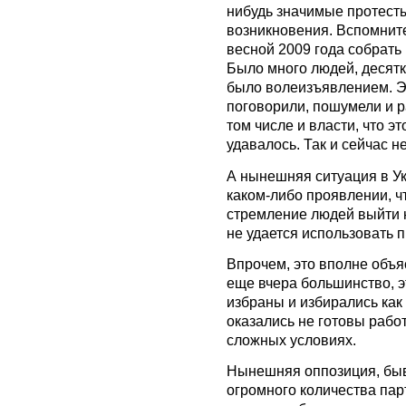
нибудь значимые протест
возникновения. Вспомните
весной 2009 года собрать
Было много людей, десятк
было волеизъявлением. Э
поговорили, пошумели и ра
том числе и власти, что э
удавалось. Так и сейчас не
А нынешняя ситуация в Ук
каком-либо проявлении, ч
стремление людей выйти н
не удается использовать 
Впрочем, это вполне объ
еще вчера большинство, э
избраны и избирались как
оказались не готовы работ
сложных условиях.
Нынешняя оппозиция, быв
огромного количества парт