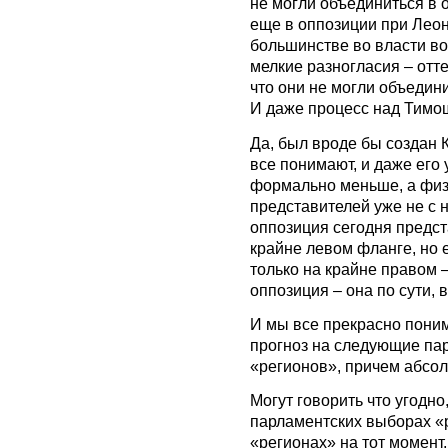
не могли объединиться в о
еще в оппозиции при Леон
большинстве во власти в
мелкие разногласия – отте
что они не могли объедини
И даже процесс над Тимо
Да, был вроде бы создан 
все понимают, и даже его 
формально меньше, а физи
представителей уже не с 
оппозиция сегодня предст
крайне левом фланге, но 
только на крайне правом 
оппозиция – она по сути, 
И мы все прекрасно пони
прогноз на следующие па
«регионов», причем абсо
Могут говорить что угодно,
парламентских выборах «ре
«регионах» на тот момент,