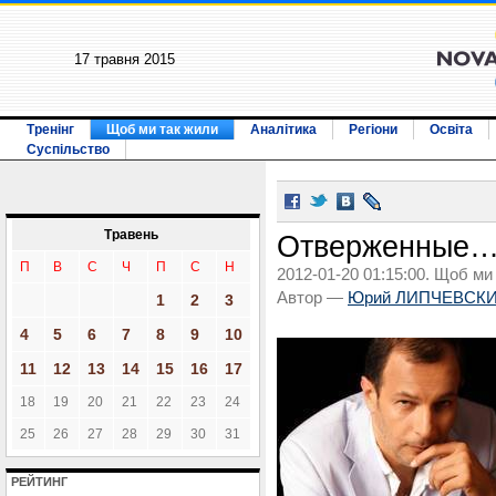
17 травня 2015
Тренінг
Щоб ми так жили
Аналітика
Регіони
Освіта
Суспільство
Травень
Отверженные
П
В
С
Ч
П
С
Н
2012-01-20 01:15:00. Щоб ми
Автор —
Юрий ЛИПЧЕВСК
1
2
3
4
5
6
7
8
9
10
11
12
13
14
15
16
17
18
19
20
21
22
23
24
25
26
27
28
29
30
31
РЕЙТИНГ