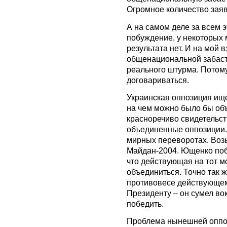
Огромное количество зая
А на самом деле за всем 
побуждение, у некоторых
результата нет. И на мой в
общенациональной забасто
реального штурма. Потому
договариваться.
Украинская оппозиция ище
на чем можно было бы объ
красноречиво свидетельст
объединенные оппозиции. 
мирных переворотах. Воз
Майдан-2004. Ющенко побе
что действующая на тот м
объединиться. Точно так 
противовесе действующем
Президенту – он сумел во
победить.
Проблема нынешней оппози