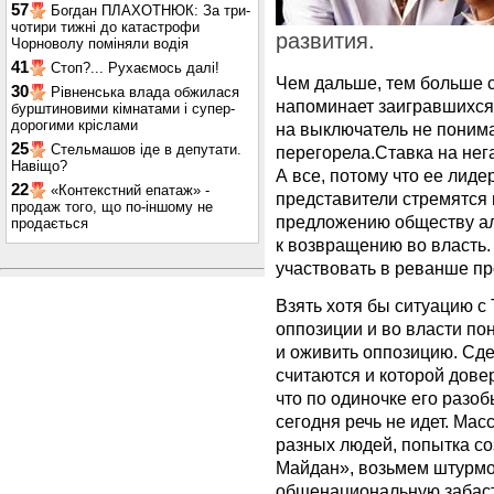
57
Богдан ПЛАХОТНЮК: За три-
чотири тижні до катастрофи
развития.
Чорноволу поміняли водія
41
Стоп?... Рухаємось далі!
Чем дальше, тем больше 
30
Рівненська влада обжилася
напоминает заигравшихся 
бурштиновими кімнатами і супер-
дорогими кріслами
на выключатель не понима
25
Стельмашов іде в депутати.
перегорела.Ставка на нега
Навіщо?
А все, потому что ее лиде
22
«Контекстний епатаж» -
представители стремятся 
продаж того, що по-іншому не
предложению обществу ал
продається
к возвращению во власть.
участвовать в реванше п
Взять хотя бы ситуацию с
оппозиции и во власти по
и оживить оппозицию. Сде
считаются и которой дове
что по одиночке его разоб
сегодня речь не идет. Ма
разных людей, попытка с
Майдан», возьмем штурмо
общенациональную забаст