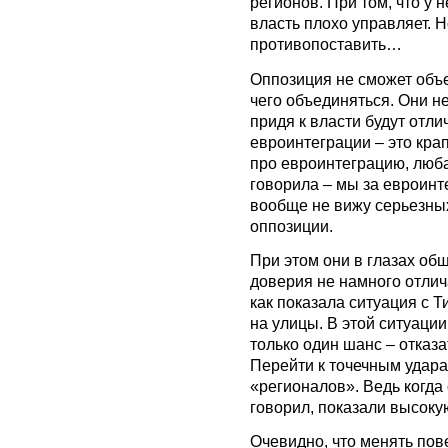
регионов. При том, что у 
власть плохо управляет. Н
противопоставить…
Оппозиция не сможет объе
чего объединяться. Они н
придя к власти будут отли
евроинтеграции – это крап
про евроинтеграцию, люба
говорила – мы за евроинт
вообще не вижу серьезны
оппозиции.
При этом они в глазах об
доверия не намного отлич
как показала ситуация с Т
на улицы. В этой ситуаци
только один шанс – отказа
Перейти к точечным удара
«регионалов». Ведь когда 
говорил, показали высоку
Очевидно, что менять пов