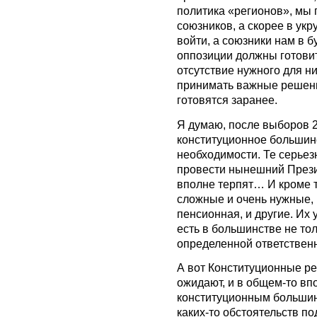
политика «регионов», мы п
союзников, а скорее в ук
войти, а союзники нам в б
оппозиции должны готовит
отсутствие нужного для н
принимать важные решени
готовятся заранее.
Я думаю, после выборов 2
конституционное большинст
необходимости. Те серьез
провести нынешний Прези
вполне терпят… И кроме 
сложные и очень нужные, 
пенсионная, и другие. Их 
есть в большинстве не то
определенной ответственн
А вот Конституционные ре
ожидают, и в общем-то вп
конституционным большинс
каких-то обстоятельств п