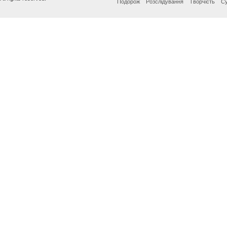
Подорож
Розслідування
Творчість
Су