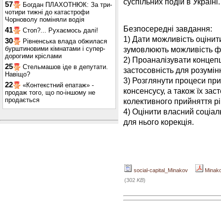
суспільних подій в Україні.
57
Богдан ПЛАХОТНЮК: За три-
чотири тижні до катастрофи
Чорноволу поміняли водія
Безпосередні завдання:
41
Стоп?... Рухаємось далі!
1) Дати можливість оцінит
30
Рівненська влада обжилася
бурштиновими кімнатами і супер-
зумовлюють можливість фу
дорогими кріслами
2) Проаналізувати концепц
25
Стельмашов іде в депутати.
застосовність для розумінн
Навіщо?
3) Розглянути процеси при
22
«Контекстний епатаж» -
консенсусу, а також їх зас
продаж того, що по-іншому не
продається
колективного прийняття р
4) Оцінити власний соціал
для нього корекція.
social-capital_Minakov
Minak
(302
KB
)