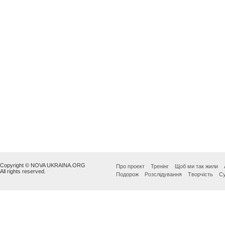
Copyright © NOVA UKRAINA.ORG
Про проект
Тренінг
Щоб ми так жили
All rights reserved.
Подорож
Розслідування
Творчість
Су