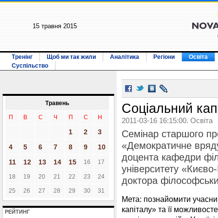
15 травня 2015
Тренінг
Щоб ми так жили
Аналітика
Регіони
Освіта
Суспільство
Травень
Соціальний кап
П
В
С
Ч
П
С
Н
2011-03-16 16:15:00. Освіта
1
2
3
Семінар cтаршого п
«Демократичне вряд
4
5
6
7
8
9
10
доцента кафедри філ
11
12
13
14
15
16
17
університету «Києво
18
19
20
21
22
23
24
доктора філософськ
25
26
27
28
29
30
31
Мета: познайомити учасник
капіталу» та її можливосте
РЕЙТИНГ