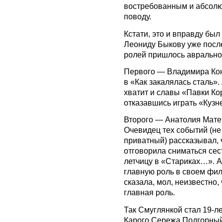
востребованным и абсолю
поводу.
Кстати, это и вправду бы
Леониду Быкову уже посл
ролей пришлось аврально 
Первого — Владимира Кон
в «Как закалялась сталь»
хватит и славы «Павки Ко
отказавшись играть «Кузн
Второго — Анатолия Мате
Очевидец тех событий (не
приватный) рассказывал, 
отговорила сниматься сес
летчицу в «Стариках…». 
главную роль в своем фил
сказала, мол, неизвестно,
главная роль.
Так Смуглянкой стал 19-ле
Карого Сережа Подгорный