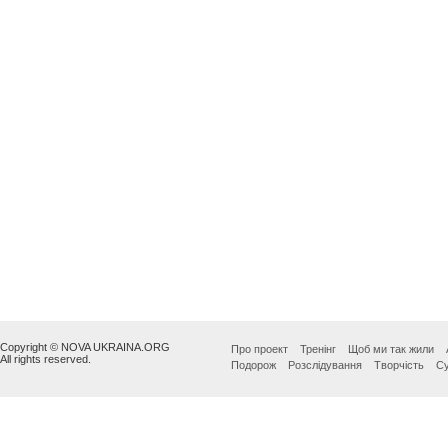
Copyright © NOVA UKRAINA.ORG
Про проект
Тренінг
Щоб ми так жили
All rights reserved.
Подорож
Розслідування
Творчість
Су