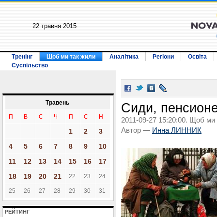
22 травня 2015
Тренінг
Щоб ми так жили
Аналітика
Регіони
Освіта
Суспільство
Травень
Сиди, пенсионе
П
В
С
Ч
П
С
Н
2011-09-27 15:20:00. Щоб ми
Автор —
Инна ЛИННИК
1
2
3
4
5
6
7
8
9
10
11
12
13
14
15
16
17
18
19
20
21
22
23
24
25
26
27
28
29
30
31
РЕЙТИНГ