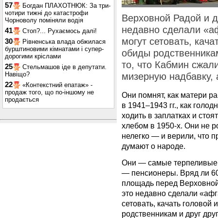
57
Богдан ПЛАХОТНЮК: За три-
чотири тижні до катастрофи
Верховной Радой и д
Чорноволу поміняли водія
недавно сделали «а
41
Стоп?... Рухаємось далі!
могут сетовать, кача
30
Рівненська влада обжилася
бурштиновими кімнатами і супер-
обиды родственникам
дорогими кріслами
то, что Кабмин сжали
25
Стельмашов іде в депутати.
Навіщо?
мизерную надбавку, 
22
«Контекстний епатаж» -
продаж того, що по-іншому не
Они помнят, как матери р
продається
в 1941–1943 гг., как голо
ходить в заплатках и стоя
хлебом в 1950-х. Они не р
нелегко — и верили, что п
думают о народе.
Они — самые терпеливые 
— пенсионеры. Вряд ли 60
площадь перед Верховной 
это недавно сделали «аф
сетовать, качать головой
родственникам и друг друг