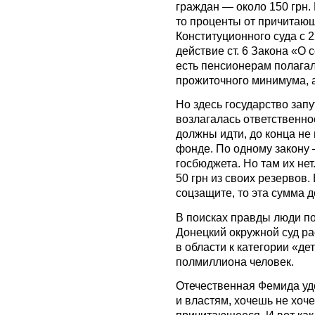
граждан — около 150 грн. 
то проценты от причитаю
Конституционного суда с 
действие ст. 6 Закона «О
есть пенсионерам полага
прожиточного минимума, а
Но здесь государство зап
возлагалась ответственно
должны идти, до конца не
фонде. По одному закону
госбюджета. Но там их не
50 грн из своих резервов.
соцзащите, то эта сумма 
В поисках правды люди пош
Донецкий окружной суд рас
в области к категории «д
полмиллиона человек.
Отечественная Фемида уд
и властям, хочешь не хоч
причитающееся. И вот как