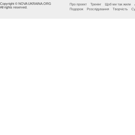
Copyright © NOVA UKRAINA.ORG
Про проект
Тренінг
Щоб ми так жили
All rights reserved.
Подорож
Розслідування
Творчість
Су