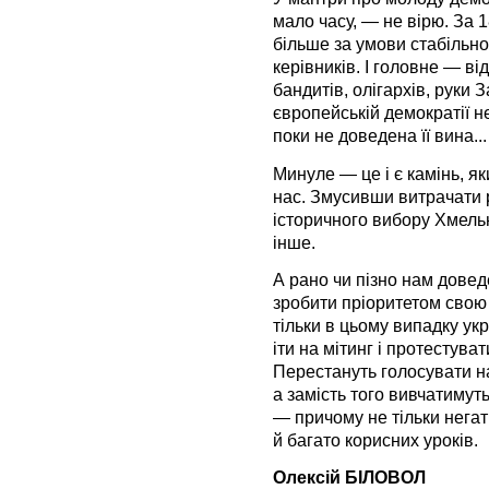
мало часу, — не вірю. За 
більше за умови стабільно
керівників. І головне — в
бандитів, олігархів, руки З
європейській демократії 
поки не доведена її вина...
Минуле — це і є камінь, як
нас. Змусивши витрачати 
історичного вибору Хмельн
інше.
А рано чи пізно нам довед
зробити пріоритетом свою 
тільки в цьому випадку укр
іти на мітинг і протестува
Перестануть голосувати на
а замість того вивчатимуть
— причому не тільки нега
й багато корисних уроків.
Олексій БІЛОВОЛ