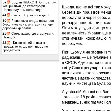
57
Богдан ПЛАХОТНЮК: За три-
чотири тижні до катастрофи
Шкода, що не всі так можу
Чорноволу поміняли водія
берегів Дніпра, і все мен
41
Стоп?... Рухаємось далі!
переступити через себе.
30
Рівненська влада обжилася
розчарування тільки посил
бурштиновими кімнатами і супер-
Як я можу судити, якщо я, п
дорогими кріслами
незалежність України ще в
25
Стельмашов іде в депутати.
Навіщо?
отримувати інформацію, пе
22
«Контекстний епатаж» -
не розумію.
продаж того, що по-іншому не
продається
При цьому я не згоден із т
радикалів, — це публічне 
в СРСР. Адже як пояснити 
світу Союзі регулярно з’яв
визначають історію розвит
частина видатних представ
науки й мистецтва була ро
А у вільній Україні особи
того — за 18 років незале
мешканців, ніж під час Гол
У мантри про молоду демо