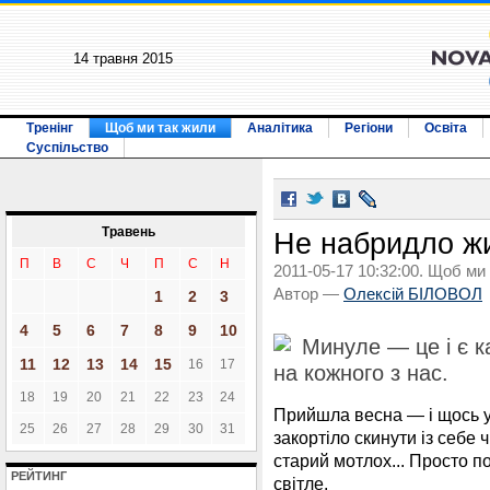
14 травня 2015
Тренінг
Щоб ми так жили
Аналітика
Регіони
Освіта
Суспільство
Травень
Не набридло жи
П
В
С
Ч
П
С
Н
2011-05-17 10:32:00. Щоб ми
Автор —
Олексій БІЛОВОЛ
1
2
3
4
5
6
7
8
9
10
Минуле — це і є к
11
12
13
14
15
16
17
на кожного з нас.
18
19
20
21
22
23
24
Прийшла весна — і щось у
25
26
27
28
29
30
31
закортіло скинути із себе 
старий мотлох... Просто п
РЕЙТИНГ
світле.