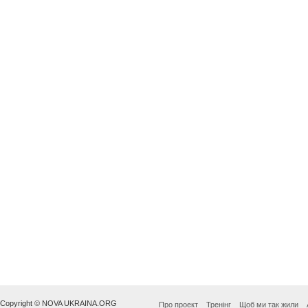
Copyright © NOVA UKRAINA.ORG
Про проект
Тренінг
Щоб ми так жили