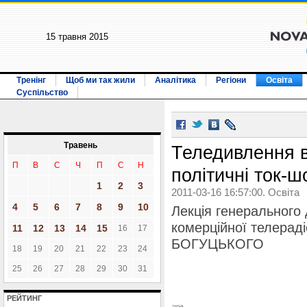
15 травня 2015
Тренінг
Щоб ми так жили
Аналітика
Регіони
Освіта
Суспільство
Травень
Теледивлення в 
П
В
С
Ч
П
С
Н
політичні ток-ш
1
2
3
2011-03-16 16:57:00. Освіта
4
5
6
7
8
9
10
Лекція генерального
комерційної телерад
11
12
13
14
15
16
17
БОГУЦЬКОГО
18
19
20
21
22
23
24
25
26
27
28
29
30
31
РЕЙТИНГ