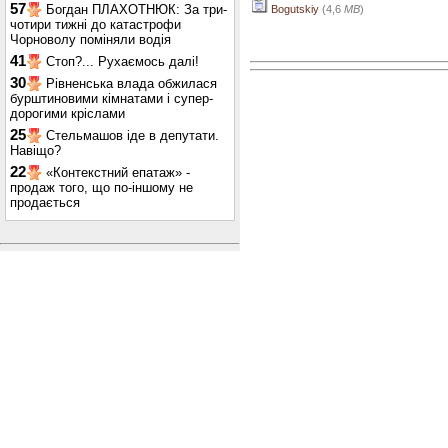
57
Богдан ПЛАХОТНЮК: За три-
Bogutskiy
(4,6
MB
)
чотири тижні до катастрофи
Чорноволу поміняли водія
41
Стоп?... Рухаємось далі!
30
Рівненська влада обжилася
бурштиновими кімнатами і супер-
дорогими кріслами
25
Стельмашов іде в депутати.
Навіщо?
22
«Контекстний епатаж» -
продаж того, що по-іншому не
продається