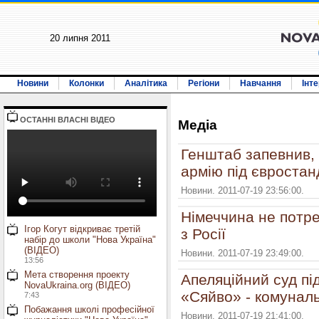
20 липня 2011
Новини
Колонки
Аналітика
Регіони
Навчання
Інт
ОСТАННI ВЛАСНI ВIДЕО
Медiа
Генштаб запевнив,
армію під євростан
Новини. 2011-07-19 23:56:00.
Німеччина не потре
Ігор Когут відкриває третій
з Росії
набір до школи "Нова Україна"
(ВІДЕО)
Новини. 2011-07-19 23:49:00.
13:56
Мета створення проекту
Апеляційний суд пі
NovaUkraina.org (ВІДЕО)
«Сяйво» - комуналь
7:43
Побажання школі професійної
Новини. 2011-07-19 21:41:00.