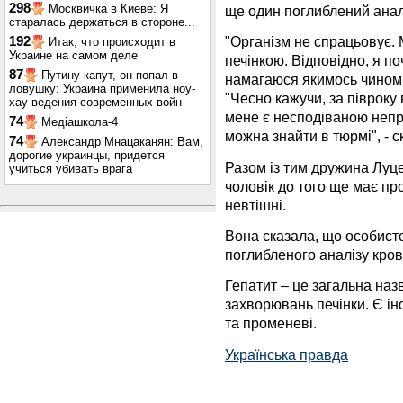
298
Москвичка в Киеве: Я
ще один поглиблений аналі
старалась держаться в стороне...
"Організм не спрацьовує.
192
Итак, что происходит в
Украине на самом деле
печінкою. Відповідно, я п
87
Путину капут, он попал в
намагаюся якимось чином т
ловушку: Украина применила ноу-
"Чесно кажучи, за півроку
хау ведения современных войн
мене є несподіваною непр
74
Медіашкола-4
можна знайти в тюрмі", - с
74
Александр Мнацаканян: Вам,
дорогие украинцы, придется
Разом із тим дружина Луце
учиться убивать врага
чоловік до того ще має про
невтішні.
Вона сказала, що особисто
поглибленого аналізу кров
Гепатит – це загальна наз
захворювань печінки. Є інф
та променеві.
Українська правда