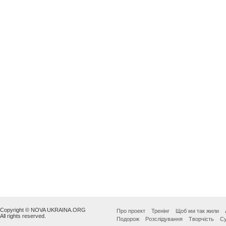
Copyright © NOVA UKRAINA.ORG
Про проект
Тренінг
Щоб ми так жили
All rights reserved.
Подорож
Розслідування
Творчість
Су