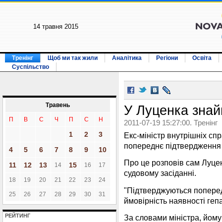
14 травня 2015
Тренінг
Щоб ми так жили
Аналітика
Регіони
Освіта
Суспільство
Травень
У Луценка знай
П
В
С
Ч
П
С
Н
2011-07-19 15:27:00. Тренінг
1
2
3
Екс-міністр внутрішніх сп
попереднє підтвердження д
4
5
6
7
8
9
10
Про це розповів сам Луце
11
12
13
15
14
16
17
судовому засіданні.
18
19
20
21
22
23
24
"Підтверджуються поперед
25
26
27
28
29
30
31
ймовірність наявності гепат
РЕЙТИНГ
За словами міністра, йом