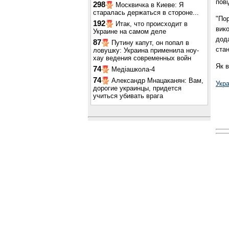
пові
298
Москвичка в Киеве: Я
старалась держаться в стороне...
"Пор
192
Итак, что происходит в
вико
Украине на самом деле
дод
87
Путину капут, он попал в
стан
ловушку: Украина применила ноу-
хау ведения современных войн
Як в
74
Медіашкола-4
74
Александр Мнацаканян: Вам,
Укр
дорогие украинцы, придется
учиться убивать врага