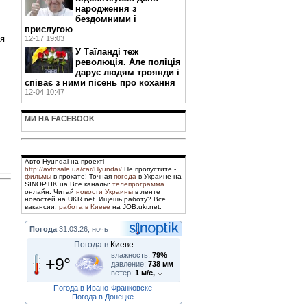
народження з
бездомними і
прислугою
ня
12-17 19:03
У Таїланді теж
революція. Але поліція
дарує людям троянди і
співає з ними пісень про кохання
12-04 10:47
МИ НА FACEBOOK
Авто Hyundai на проекті
http://avtosale.ua/car/Hyundai/
Не пропустите -
фильмы
в прокате! Точная
погода
в Украине на
SINOPTIK.ua Все каналы:
телепрограмма
онлайн. Читай
новости Украины
в ленте
новостей на UKR.net. Ищешь работу? Все
вакансии,
работа в Киеве
на JOB.ukr.net.
Погода
31.03.26, ночь
Погода в
Киеве
влажность:
79%
+9°
давление:
738 мм
ветер:
1 м/с,
Погода в Ивано-Франковске
Погода в Донецке