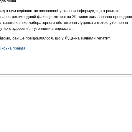
домленні.
яд з цим керівництво зазначеної установи інформує, що в рамках
нання рекомендацій фахівців лікарні на 20 липня заплановано проведен
аткового клініко-лабораторного обстеження Луценка з метою уточнення
у його здоров’я", - уточнили в відомстві.
ідомо, раніше повідомлялося, що у Луценка виявили гепатит.
аїнська правда