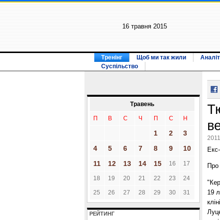
16 травня 2015
Тренінг
Щоб ми так жили
Аналіт
Суспільство
Травень
Т
П
В
С
Ч
П
С
Н
в
1
2
3
2011
4
5
6
7
8
9
10
Екс-
11
12
13
14
15
16
17
Про 
18
19
20
21
22
23
24
"Кер
19 
25
26
27
28
29
30
31
клін
Луце
РЕЙТИНГ