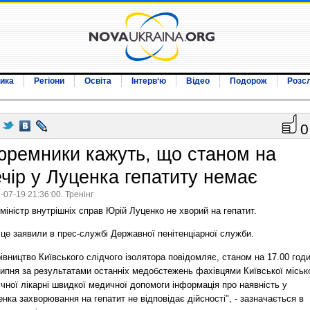
ика
Регіони
Освіта
Інтерв‘ю
Відео
Подорож
Розс
0
юремники кажуть, що станом на
ечір у Луценка гепатиту немає
-07-19 21:36:00. Тренінг
міністр внутрішніх справ Юрій Луценко не хворий на гепатит.
це заявили в прес-службі Державної пенітенціарної служби.
івництво Київського слідчого ізолятора повідомляє, станом на 17.00 год
липня за результатами останніх медобстежень фахівцями Київської міськ
ічної лікарні швидкої медичної допомоги інформація про наявність у
нка захворювання на гепатит не відповідає дійсності", - зазначається в