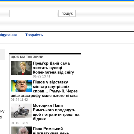
лідування
Творчість
ЩОБ МИ ТАК ЖИЛИ
Прем'єр Данії сама
чистить вулиці
Копенгагена від снігу
01-29 13:41
Пішов у відставку
міністр внутрішніх
справ… Румунії. Через
авіакатастрофу маленького літака
01-24 11:42
Мотоцикл Папи
Римського продадуть,
ину
щоб потратити гроші на
ої
бідних
01-15 13:09
Папа Римський
відсвяткував день