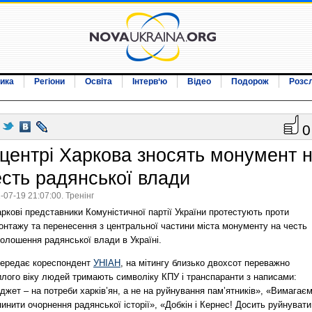
ика
Регіони
Освіта
Інтерв‘ю
Відео
Подорож
Розс
0
 центрі Харкова зносять монумент 
есть радянської влади
-07-19 21:07:00. Тренінг
ркові представники Комуністичної партії України протестують проти
онтажу та перенесення з центральної частини міста монументу на честь
олошення радянської влади в Україні.
передає кореспондент
УНІАН
, на мітингу близько двохсот переважно
илого віку людей тримають символіку КПУ і транспаранти з написами:
жет – на потреби харків’ян, а не на руйнування пам’ятників», «Вимагає
инити очорнення радянської історії», «Добкін і Кернес! Досить руйнувати