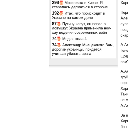
298
Москвичка в Киеве: Я
Харк
старалась держаться в стороне...
Пер
192
Итак, что происходит в
Украине на самом деле
Але
87
суп
Путину капут, он попал в
ловушку: Украина применила ноу-
пові
хау ведения современных войн
ска
74
Медіашкола-4
А.А
74
Александр Мнацаканян: Вам,
дорогие украинцы, придется
Ген
учиться убивать врага
щодо
пам’
А.А
зру
перш
Харк
Таки
не 
А.А
За ї
Харк
Ген