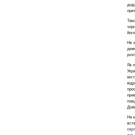
дод
прет
Так
чор
його
Не 
дем
розт
Як 
Укр
міст
відр
прос
при
пов
Добк
На м
вста
скул