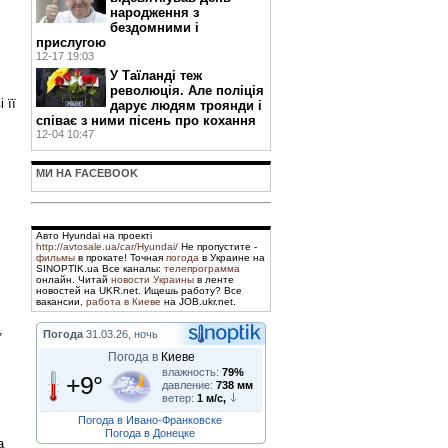
народження з
бездомними і
прислугою
12-17 19:03
У Таїланді теж
революція. Але поліція
 її
дарує людям троянди і
співає з ними пісень про кохання
12-04 10:47
МИ НА FACEBOOK
Авто Hyundai на проекті
http://avtosale.ua/car/Hyundai/
Не пропустите -
фильмы
в прокате! Точная
погода
в Украине на
SINOPTIK.ua Все каналы:
телепрограмма
онлайн. Читай
новости Украины
в ленте
новостей на UKR.net. Ищешь работу? Все
вакансии,
работа в Киеве
на JOB.ukr.net.
,
Погода
31.03.26, ночь
Погода в
Киеве
влажность:
79%
+9°
давление:
738 мм
ветер:
1 м/с,
Погода в Ивано-Франковске
Погода в Донецке
а