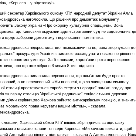
ів», «Кернеса – у відставку!».
ший секретар Харківського обкому КПУ, народний депутат України Алла
ксандровська наголосила, що рішення про демонтаж монументу
еречить Закону України «Про охорону культурної спадщини». Вона
домила, що Київський окружний адміністративний суд не задовольнив дві
рги щодо заборони демонтажу і перенесення пам’ятника.
лександровська підкреслила, що, незважаючи на це, вона звернулася до
еральної прокуратури України з вимогою розслідувати незаконне рішення
 «знесення монументу». За її словами, харків’яни проти перенесення
ятника, про що вже зібрано близько 8 тис. підписів.
лександровська висловила переконання, що пам’ятник буде просто
йнований, а не перенесений. «Ми впевнені, що за знищенням символу
ої столиці простежується спроба стерти з народної пам’яті згадку про
ів як першу столицю Української радянської соціалістичної держави.
ми діями керівництво Харкова зайнято антихарківську позицію, а значить
має морального права керувати нашим містом», - сказала
лександровська.
ї словами, Харківський обком КПУ ініціює збір підписів за відставку
івського міського голови Геннадія Кернеса. «Ми хочемо вимагати, щоб
надій Адольфович пішов у відставку», - сказала А.Александровська. Вон