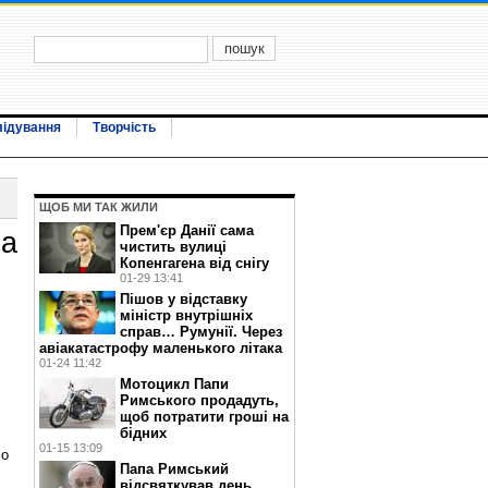
лідування
Творчість
ЩОБ МИ ТАК ЖИЛИ
Прем'єр Данії сама
на
чистить вулиці
Копенгагена від снігу
01-29 13:41
Пішов у відставку
міністр внутрішніх
справ… Румунії. Через
авіакатастрофу маленького літака
01-24 11:42
Мотоцикл Папи
Римського продадуть,
щоб потратити гроші на
бідних
01-15 13:09
мо
Папа Римський
відсвяткував день