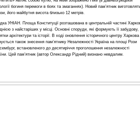
летить» являє собою кулю, на який зображено Ніке (в давньогрецькій
логії богиня перемоги в боях та змаганнях). Новий пам’ятник виготовлят
зи, його майбутня висота близько 12 метрів.
ідка УНІАН. Площа Конституції розташована в центральній частині Харко
однією з найстаріших у місці. Основні споруди, які формують її забудову,
ятки архітектури та історії. В ході оновлення історичного центру Харкова
нується також знесення пам’ятнику Незалежності Україна на площі Рози
сембург, встановленого до десятиріччя проголошення незалежності
їни. Цей пам’ятник (автор Олександр Рідний) визнано невдалим.