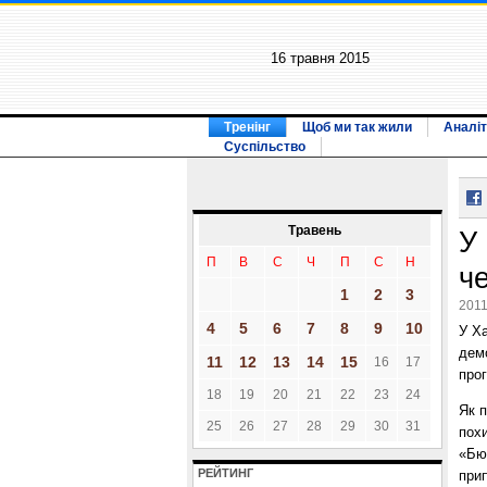
16 травня 2015
Тренінг
Щоб ми так жили
Аналіт
Суспільство
Травень
У
П
В
С
Ч
П
С
Н
ч
1
2
3
2011
4
5
6
7
8
9
10
У Ха
дем
11
12
13
14
15
16
17
прог
18
19
20
21
22
23
24
Як 
25
26
27
28
29
30
31
пох
«Бюд
РЕЙТИНГ
прип