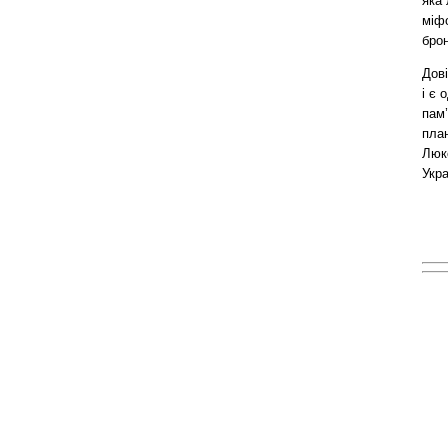
яка 
міфо
брон
Дов
і є 
пам’
пла
Люк
Укра