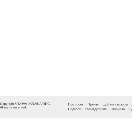
Copyright © NOVA UKRAINA.ORG
Про проект
Тренінг
Щоб ми так жили
All rights reserved.
Подорож
Розслідування
Творчість
Су