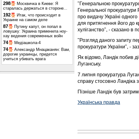
"Генеральною прокуратуро
298
Москвичка в Киеве: Я
старалась держаться в стороне...
Генеральної прокуратури 
192
Итак, что происходит в
про видачу Україні одного 
Украине на самом деле
для притягнення його до к
87
Путину капут, он попал в
хуліганство", - сказано в 
ловушку: Украина применила ноу-
хау ведения современных войн
"Розгляд даного запиту пе
74
Медіашкола-4
прокуратури України", - за
74
Александр Мнацаканян: Вам,
дорогие украинцы, придется
Як відомо, Ландік побив ді
учиться убивать врага
Луганську.
7 липня прокуратура Луга
справу стосовно Ландіка з
Пізніше Ландік був затрим
Українська правда