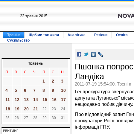
22 травня 2015
Тренінг
Щоб ми так жили
Аналітика
Регіони
Освіта
Суспільство
Травень
Пшонка попрос
П
В
С
Ч
П
С
Н
Ландіка
1
2
3
2011-07-19 15:54:00. Тренінг
4
5
6
7
8
9
10
Генпрокуратура звернулас
депутата Луганської міськ
11
12
13
14
15
16
17
нещодавно побив дівчину.
18
19
20
21
22
23
24
Про відповідний запит Ге
25
26
27
28
29
30
31
прокуратури Росії повідомл
інформації ГПУ.
РЕЙТИНГ