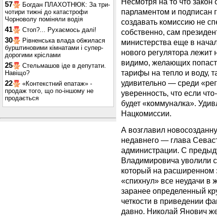
Несмотря на то что закон 
57
Богдан ПЛАХОТНЮК: За три-
парламентом и подписан г
чотири тижні до катастрофи
Чорноволу поміняли водія
создавать комиссию не сп
41
Стоп?... Рухаємось далі!
собственно, сам президен
30
Рівненська влада обжилася
министерства еще в начал
бурштиновими кімнатами і супер-
нового регулятора лежит н
дорогими кріслами
видимо, желающих попасть
25
Стельмашов іде в депутати.
тарифы на тепло и воду, та
Навіщо?
удивительно — среди «ре
22
«Контекстний епатаж» -
продаж того, що по-іншому не
уверенность, что если что
продається
будет «коммуналка». Уди
Нацкомиссии.
А возглавил новосозданну
недавнего — глава Севас
администрации. С преды
Владимировича уволили с
который на расширенном 
«спихнул» все неудачи в
заранее определенный кру
четкости в приведении фа
давно. Николай Янович же