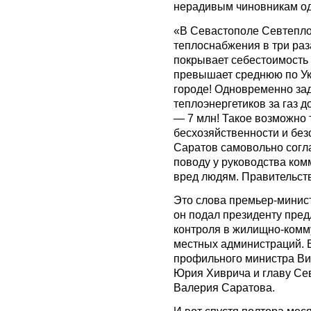
нерадивым чиновникам оди
«В Севастополе Севтепло
теплоснабжения в три раз
покрывает себестоимость 
превышает среднюю по Ук
городе! Одновременно за
теплоэнергетиков за газ д
— 7 млн! Такое возможно 
бесхозяйственности и без
Саратов самовольно согл
поводу у руководства ко
вред людям. Правительст
Это слова премьер-минис
он подал президенту пре
контроля в жилищно-комм
местных администраций. В
профильного министра Вик
Юрия Хиврича и главу Се
Валерия Саратова.