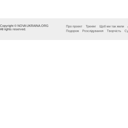
Copyright © NOVA UKRAINA.ORG
Про проект
Тренінг
Щоб ми так жили
All rights reserved.
Подорож
Розслідування
Творчість
Су