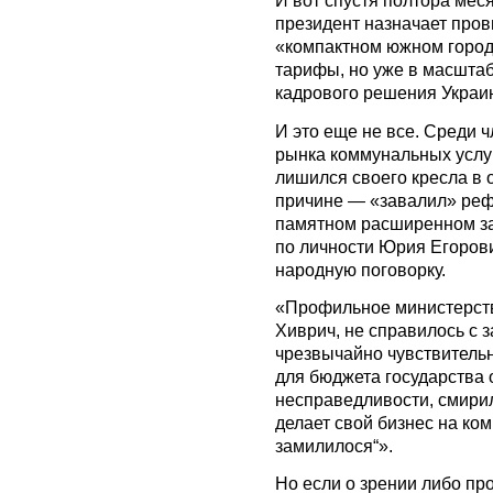
И вот спустя полтора мес
президент назначает про
«компактном южном город
тарифы, но уже в масштаб
кадрового решения Украин
И это еще не все. Среди 
рынка коммунальных услу
лишился своего кресла в 
причине — «завалил» реф
памятном расширенном за
по личности Юрия Егорови
народную поговорку.
«Профильное министерств
Хиврич, не справилось с 
чрезвычайно чувствительн
для бюджета государства
несправедливости, смирил
делает свой бизнес на ком
замилилося“».
Но если о зрении либо пр