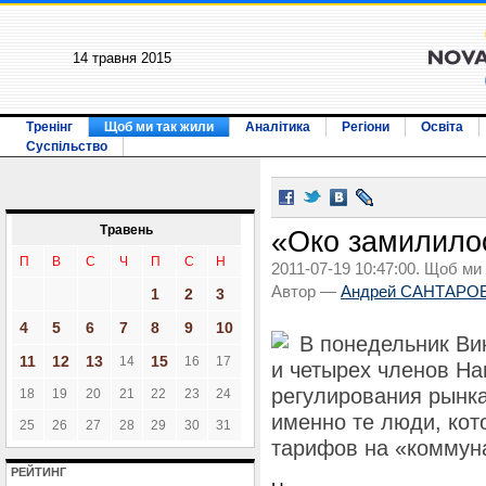
14 травня 2015
Тренінг
Щоб ми так жили
Аналітика
Регіони
Освіта
Суспільство
Травень
«Око замилило
П
В
С
Ч
П
С
Н
2011-07-19 10:47:00. Щоб ми
Автор —
Андрей САНТАРО
1
2
3
4
5
6
7
8
9
10
В понедельник Ви
11
12
13
15
14
16
17
и четырех членов Н
регулирования рынка
18
19
20
21
22
23
24
именно те люди, ко
25
26
27
28
29
30
31
тарифов на «коммуна
РЕЙТИНГ