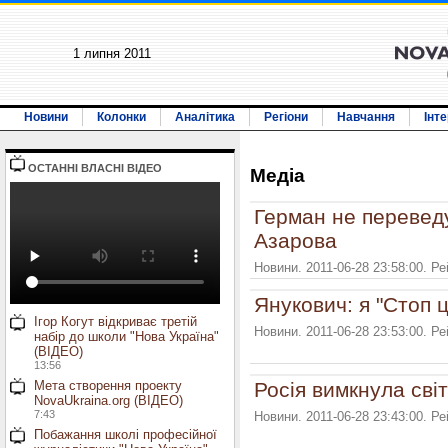
1 липня 2011
Новини
Колонки
Аналітика
Регіони
Навчання
Інт
ОСТАННI ВЛАСНI ВIДЕО
Медiа
Герман не переведу
Азарова
Новини. 2011-06-28 23:58:00. Р
Янукович: я "Стоп ц
Ігор Когут відкриває третій
Новини. 2011-06-28 23:53:00. Р
набір до школи "Нова Україна"
(ВІДЕО)
13:56
Мета створення проекту
Росія вимкнула світ
NovaUkraina.org (ВІДЕО)
7:43
Новини. 2011-06-28 23:43:00. Р
Побажання школі професійної