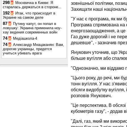
298
зовнішньої політики, пози
Москвичка в Киеве: Я
старалась держаться в стороне...
Захищати наші національні 
192
Итак, что происходит в
Украине на самом деле
"У нас є програма, як ми 
87
Путину капут, он попал в
Програма спрямована на 
ловушку: Украина применила ноу-
енергозаощадження, а це 
хау ведения современных войн
Газ дуже дорогий і не пер
74
Медіашкола-4
дешевше", - зазначив през
74
Александр Мнацаканян: Вам,
дорогие украинцы, придется
Янукович уточнив, що Укр
учиться убивать врага
більше вугілля або спалюв
"Однозначно, ми віддамо пр
"Цього року, до речі, ми 
тонн вугілля. У нас з’яви
обсяги видобутку вугілля, 
розповів Янукович.
"Це перспектива. В обсязі
кубометрів газу", - додав в
"Далі, газ, який ми викор
трохи більше 2 мільярдів