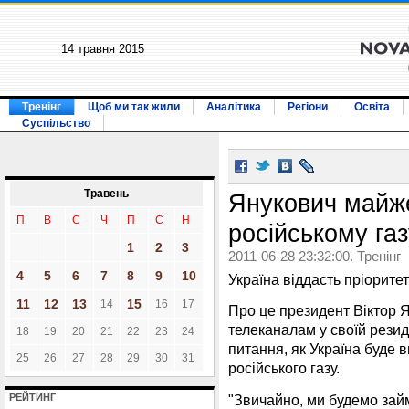
14 травня 2015
Тренінг
Щоб ми так жили
Аналітика
Регіони
Освіта
Суспільство
Травень
Янукович майж
П
В
С
Ч
П
С
Н
російському газ
1
2
3
2011-06-28 23:32:00. Тренінг
4
5
6
7
8
9
10
Україна віддасть пріоритет
11
12
13
15
14
16
17
Про це президент Віктор Я
телеканалам у своїй резиде
18
19
20
21
22
23
24
питання, як Україна буде 
25
26
27
28
29
30
31
російського газу.
"Звичайно, ми будемо займ
РЕЙТИНГ