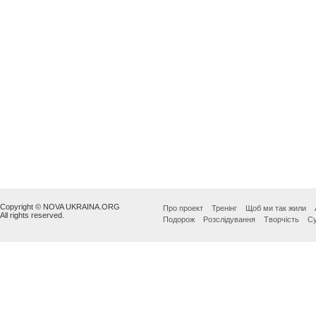
Copyright © NOVA UKRAINA.ORG
Про проект
Тренінг
Щоб ми так жили
All rights reserved.
Подорож
Розслідування
Творчість
Су