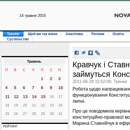
14 травня 2015
Тренінг
Щоб ми так жили
Аналітика
Регіони
Освіта
Суспільство
Травень
Кравчук і Ставн
П
В
С
Ч
П
С
Н
займуться Конс
1
2
3
2011-06-28 15:52:00. Тренінг
4
5
6
7
8
9
10
Робота щодо напрацюванн
функціонування Конституц
11
12
13
14
15
16
17
липні.
18
19
20
21
22
23
24
Про це повідомила керівн
25
26
27
28
29
30
31
конституційно-правової мо
Марина Ставнійчук в ефірі
РЕЙТИНГ