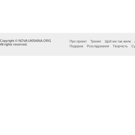
Copyright © NOVA UKRAINA.ORG
Про проект
Тренінг
Щоб ми так жили
All rights reserved.
Подорож
Розслідування
Творчість
Су