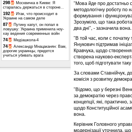
298
"Мова йде про достатньо с
Москвичка в Киеве: Я
старалась держаться в стороне...
методологічну роботу по 
192
Итак, что происходит в
формування і функціонува
Украине на самом деле
Зрозуміло, що така робота
87
Путину капут, он попал в
два дні", - зазначила вона.
ловушку: Украина применила ноу-
хау ведения современных войн
"В той час, коли с початку
74
Медіашкола-4
Янукович підтримав ініці
74
Александр Мнацаканян: Вам,
Кравчука, щодо створення 
дорогие украинцы, придется
учиться убивать врага
створена науково-експерт
того, щоб підготувати таку
За словами Ставнійчук, до
комісія з розвитку демократ
"Відомо, що у березні Вен
за демократію через право
концепції, які, практично, 
щодо Конституційної асамбл
вона.
Керівник Головного управл
модернізації уточнила, що