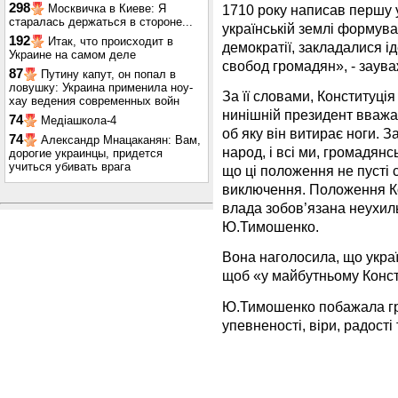
298
1710 року написав першу 
Москвичка в Киеве: Я
старалась держаться в стороне...
українській землі формув
192
Итак, что происходит в
демократії, закладалися і
Украине на самом деле
свобод громадян», - зау
87
Путину капут, он попал в
ловушку: Украина применила ноу-
За її словами, Конституція
хау ведения современных войн
нинішній президент вважа
74
Медіашкола-4
об яку він витирає ноги. 
74
Александр Мнацаканян: Вам,
народ, і всі ми, громадянс
дорогие украинцы, придется
учиться убивать врага
що ці положення не пусті с
виключення. Положення Кон
влада зобов’язана неухиль
Ю.Тимошенко.
Вона наголосила, що украї
щоб «у майбутньому Конст
Ю.Тимошенко побажала гр
упевненості, віри, радості