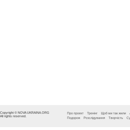
Copyright © NOVA UKRAINA.ORG
Про проект
Тренінг
Щоб ми так жили
All rights reserved.
Подорож
Розслідування
Творчість
Су