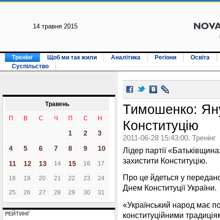
14 травня 2015
Тренінг
Щоб ми так жили
Аналітика
Регіони
Освіта
Суспільство
Травень
Тимошенко: Яну
П
В
С
Ч
П
С
Н
Конституцію
1
2
3
2011-06-28 15:43:00. Тренінг
4
5
6
7
8
9
10
Лідер партії «Батьківщин
захистити Конституцію.
11
12
13
15
14
16
17
Про це йдеться у переда
18
19
20
21
22
23
24
Днем Конституції України.
25
26
27
28
29
30
31
«Український народ має 
конституційними традиція
РЕЙТИНГ