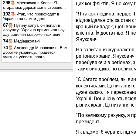
298
цих конфліктів. Я не хочу г
Москвичка в Киеве: Я
старалась держаться в стороне...
"Я також людина, перше. І 
192
Итак, что происходит в
Украине на самом деле
відповідальність за стан сп
87
Путину капут, он попал в
кращий випадок, щоб вони
ловушку: Украина применила ноу-
клієнтів. Їх достатньо. Я н
хау ведения современных войн
Янукович.
74
Медіашкола-4
74
Александр Мнацаканян: Вам,
На запитання журналістів,
дорогие украинцы, придется
регіонах країни, Янукович 
учиться убивать врага
перебуваючи в регіонах, з
таких випадків, по велико
"Є багато проблем, які ви
колективами. Ці питання є.
дуже важко. І я переконани
Україні. Вони існують всюд
різних країн. Ці питання іс
"По великому рахунку, я пр
президент.
Як відомо, 6 червня, під ч