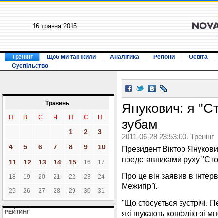
16 травня 2015
Тренінг
Щоб ми так жили
Аналітика
Регіони
Освіта
Суспільство
Травень
Янукович: я "Ст
П
В
С
Ч
П
С
Н
зубам
1
2
3
2011-06-28 23:53:00. Тренінг
4
5
6
7
8
9
10
Президент Віктор Янукович
представниками руху "Стоп
11
12
13
14
15
16
17
Про це він заявив в інтерв
18
19
20
21
22
23
24
Межигір’ї.
25
26
27
28
29
30
31
"Що стосується зустрічі. П
які шукають конфлікт зі м
РЕЙТИНГ