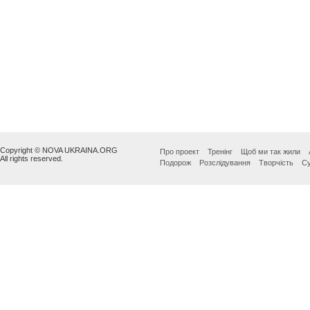
Copyright © NOVA UKRAINA.ORG
Про проект
Тренінг
Щоб ми так жили
All rights reserved.
Подорож
Розслідування
Творчість
Су