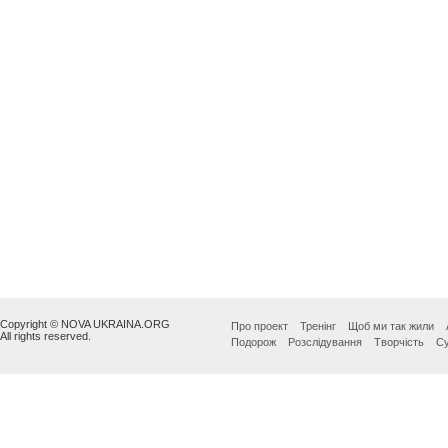
Copyright © NOVA UKRAINA.ORG
Про проект
Тренінг
Щоб ми так жили
All rights reserved.
Подорож
Розслідування
Творчість
Су