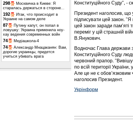
Конституційного Суду", - с
298
Москвичка в Киеве: Я
старалась держаться в стороне...
Президент наголосив, що у
192
Итак, что происходит в
підписувати цей закон. "Я
Украине на самом деле
цей закон заради пам’яті т
87
Путину капут, он попал в
ловушку: Украина применила ноу-
переміг у цій страшній вій
хау ведения современных войн
В.Янукович.
74
Медіашкола-4
74
Александр Мнацаканян: Вам,
Водночас Глава держави з
дорогие украинцы, придется
Конституційного Суду люд
учиться убивать врага
червоний прапор. "Вивіш
по всій території України, 
Але це не є обов’язковим 
наголосив Президент.
Укрінформ