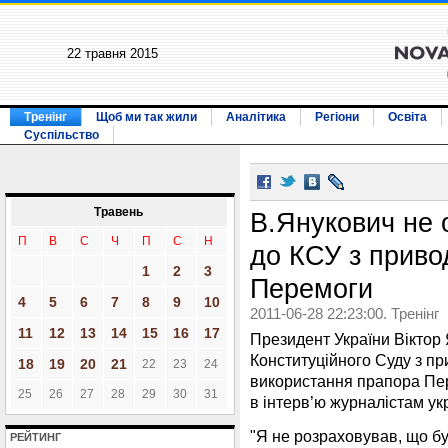
22 травня 2015
Тренінг
Щоб ми так жили
Аналітика
Регіони
Освіта
Суспільство
Травень
В.Янукович не 
П
В
С
Ч
П
С
Н
до КСУ з приво
1
2
3
Перемоги
4
5
6
7
8
9
10
2011-06-28 22:23:00. Тренінг
11
12
13
14
15
16
17
Президент України Віктор 
Конституційного Суду з пр
18
19
20
21
22
23
24
використання прапора Пер
25
26
27
28
29
30
31
в інтерв’ю журналістам ук
"Я не розраховував, що б
РЕЙТИНГ