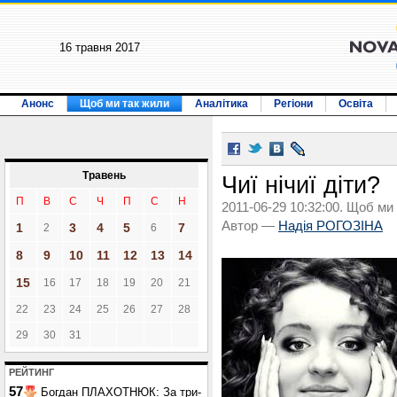
16 травня 2017
Анонс
Щоб ми так жили
Аналітика
Регіони
Освіта
Травень
Чиї нічиї діти?
П
В
С
Ч
П
С
Н
2011-06-29 10:32:00. Щоб ми
Автор —
Надія РОГОЗІНА
1
3
4
5
7
2
6
8
9
10
11
12
13
14
15
16
17
18
19
20
21
22
23
24
25
26
27
28
29
30
31
РЕЙТИНГ
57
Богдан ПЛАХОТНЮК: За три-