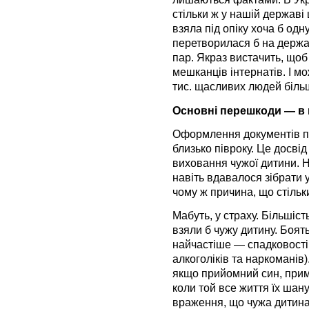
стільки ж у нашій державі
взяла під опіку хоча б одну
перетворилася б на держав
пар. Якраз вистачить, щоб 
мешканців інтернатів. І мо
тис. щасливих людей біль
Основні перешкоди — в 
Оформлення документів п
близько півроку. Це досвід
виховання чужої дитини. Н
навіть вдавалося зібрати у
чому ж причина, що стіль
Мабуть, у страху. Більшіст
взяли б чужу дитину. Боят
найчастіше — спадковості 
алкоголіків та наркоманів)
якщо прийомний син, примі
коли той все життя їх шан
враження, що чужа дитина