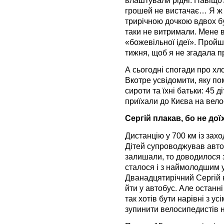
грошей не вистачає… Я ж д
трирічною дочкою вдвох б
таки не витримали. Мене 
«божевільної ідеї». Пройш
тижня, щоб я не згадала п
А сьогодні спогади про хл
Вкотре усвідомити, яку по
сироти та їхні батьки: 45 
приїхали до Києва на вело
Сергій плакав, бо не дої
Дистанцію у 700 км із захо
Дітей супроводжував автоб
залишали, то доводилося з
сталося і з наймолодшим 
Дванадцятирічний Сергій н
йти у автобус. Але останн
так хотів бути нарівні з у
зупинити велосипедистів не