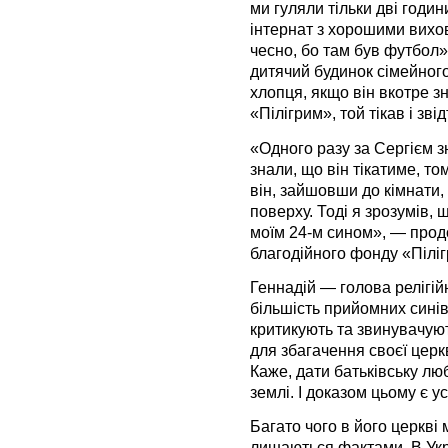
ми гуляли тільки дві годи
інтернат з хорошими вихов
чесно, бо там був футбол»
дитячий будинок сімейного
хлопця, якщо він вкотре з
«Пілігрим», той тікав і звід
«Одного разу за Сергієм 
знали, що він тікатиме, то
він, зайшовши до кімнати, 
поверху. Тоді я зрозумів,
моїм 24-м сином», — прод
благодійного фонду «Пілі
Геннадій — голова релігій
більшість прийомних синів.
критикують та звинувачуют
для збагачення своєї церк
Каже, дати батьківську лю
землі. І доказом цьому є у
Багато чого в його церкві
лишаються фактами. В Укра