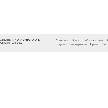
Copyright © NOVA UKRAINA.ORG
Про проект
Анонс
Щоб ми так жили
А
All rights reserved.
Подорож
Розслідування
Пролог
Сусп