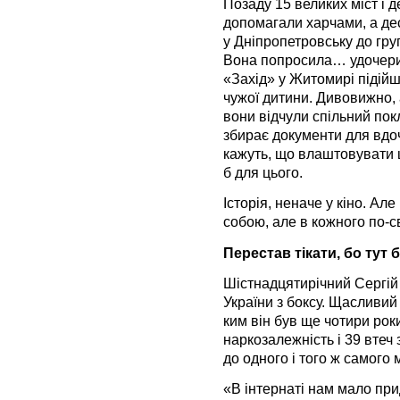
Позаду 15 великих міст і 
допомагали харчами, а дес
у Дніпропетровську до гру
Вона попросила… удочерити
«Захід» у Житомирі підійш
чужої дитини. Дивовижно, а
вони відчули спільний пок
збирає документи для вдоч
кажуть, що влаштовувати 
б для цього.
Історія, неначе у кіно. Але
собою, але в кожного по-св
Перестав тікати, бо тут
Шістнадцятирічний Сергій
України з боксу. Щасливий
ким він був ще чотири рок
наркозалежність і 39 втеч 
до одного і того ж самого 
«В інтернаті нам мало при