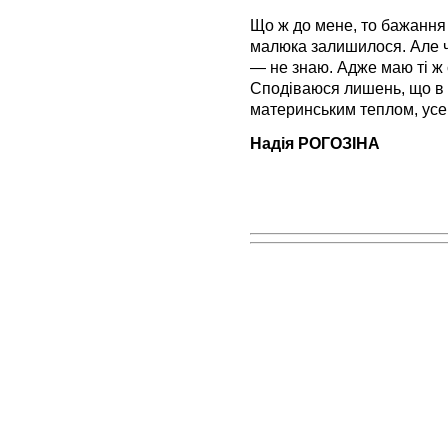
Що ж до мене, то бажанн
малюка залишилося. Але ч
— не знаю. Адже маю ті ж 
Сподіваюся лишень, що в Іл
материнським теплом, усе 
Надія РОГОЗІНА