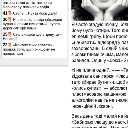
чотири тижні до катастрофи
Чорноволу поміняли водія
41
Стоп?... Рухаємось далі!
30
Рівненська влада обжилася
бурштиновими кімнатами і супер-
Я часто згадую Ілюшу. Кол
дорогими кріслами
йому було чотири. Того дн
25
Стельмашов іде в депутати.
епідемії грипу. Щоби проіл
Навіщо?
«набивати» відеоряд у па
22
«Контекстний епатаж» -
захворювань. В одній з ни
продаж того, що по-іншому не
продається
з блакитними очима, мален
бавився. Один у «боксі» 2
«І не плаче один?..» — «Та
відказала санітарка. «Ілюш
тато збирає бутилки, щоб 
колись купив», — абсолютн
пластмасовою машинкою, в
алкоголіки навіть не знал
інфекційній лікарні.
Весь день тоді малий не й
«Забираю Ілюшу до нас». Г
влаштували рідні. Навіщо