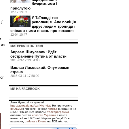
бездомними і
прислугою
12-17 19:03
У Таїланді теж
щ".
революція. Але поліція
дарує людям троянди і
співає з ними пісень про кохання
12-04 10:47
т
 из
МАТЕРIАЛИ ПО ТЕМI
Авраам Шмулевич: Идёт
отстранение Путина от власти
2015-03-12 23:34:00
Вацлав Лисовский: Очумевшая
страна
2015-03-11 17:50:00
Бог
МИ НА FACEBOOK
,
Авто Hyundai на проекті
http://avtosale.ua/car/Hyundai/
Не пропустите -
фильмы
в прокате! Точная
погода
в Украине на
SINOPTIK.ua Все каналы:
телепрограмма
онлайн. Читай
новости Украины
в ленте
новостей на UKR.net. Ищешь работу? Все
вакансии,
работа в Киеве
на JOB.ukr.net.