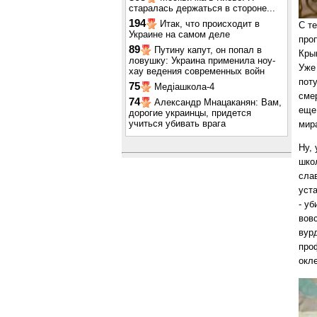
старалась держаться в стороне...
194
Итак, что происходит в
С те
Украине на самом деле
проп
89
Путину капут, он попал в
Кры
ловушку: Украина применила ноу-
Уже
хау ведения современных войн
пот
75
Медіашкола-4
смер
74
Александр Мнацаканян: Вам,
еще 
дорогие украинцы, придется
учиться убивать врага
мира
Ну,
шко
сла
уста
- уб
вов
вур
про
окл