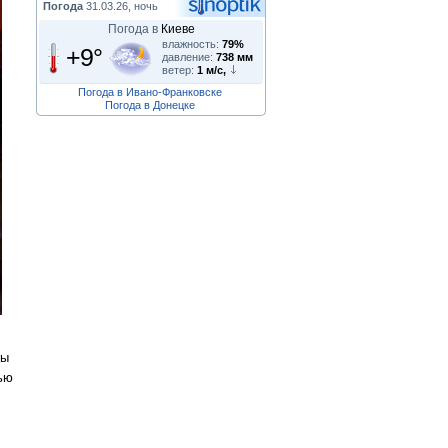
Погода
31.03.26, ночь
Погода в
Киеве
влажность:
79%
+9°
давление:
738 мм
ветер:
1 м/с,
Погода в Ивано-Франковске
Погода в Донецке
мы
ью