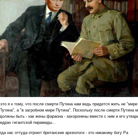
это я к тому, что после смерти Путина нам ведь придется жить не "мире
 Путина", а "в загробном мире Путина". Поскольку после смерти Путина 
 должны быть - как жены фараона - захоронены вместе с ним и его утвар
недрах гигантской пирамиды...
гда нас оттуда отроют британские археологи - это никакому богу Ра