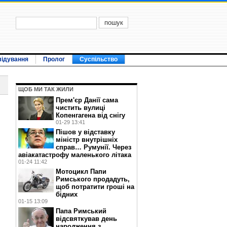
лідування
Пролог
Суспільство
ЩОБ МИ ТАК ЖИЛИ
Прем'єр Данії сама
чистить вулиці
Копенгагена від снігу
01-29 13:41
Пішов у відставку
міністр внутрішніх
справ… Румунії. Через
авіакатастрофу маленького літака
01-24 11:42
Мотоцикл Папи
Римського продадуть,
щоб потратити гроші на
бідних
01-15 13:09
Папа Римський
відсвяткував день
народження з