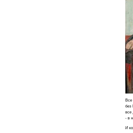
Все 
без
все
- в 
И ко