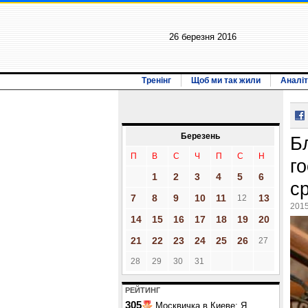
26 березня 2016
Тренінг
Щоб ми так жили
Аналіт
Березень
Б
П
В
С
Ч
П
С
Н
г
1
2
3
4
5
6
с
7
8
9
10
11
13
12
2015
14
15
16
17
18
19
20
21
22
23
24
25
26
27
28
29
30
31
РЕЙТИНГ
305
Москвичка в Киеве: Я