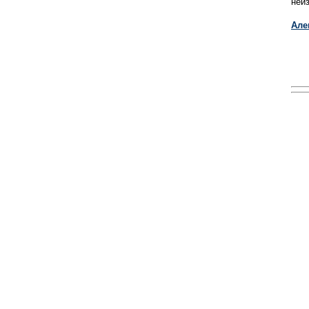
неи
Але