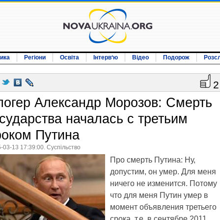
ика
Регіони
Освіта
Інтерв‘ю
Відео
Подорож
Розс
2
логер Александр Морозов: Смерть
осударства началась с третьим
роком Путина
-03-13 17:39:00. Суспільство
Про смерть Путина: Ну,
допустим, он умер. Для меня
ничего не изменится. Потому
что для меня Путин умер в
момент объявления третьего
срока, т.е. в сентябре 2011.