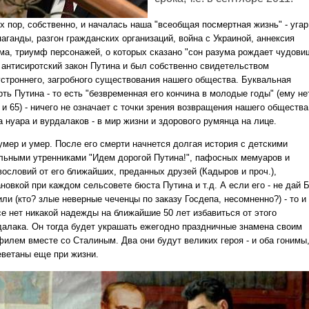
х пор, собственно, и началась наша "всеобщая посмертная жизнь" - угар
аганды, разгон гражданских организаций, война с Украиной, аннексия
ма, триумф персонажей, о которых сказано "сон разума рождает чудови
 антисиротский закон Путина и был собственно свидетельством
устроннего, загробного существования нашего общества. Буквальная
ть Путина - то есть "безвременная его кончина в молодые годы" (ему не
и 65) - ничего не означает с точки зрения возвращения нашего общества
 нуара и вурдалаков - в мир жизни и здорового румянца на лице.
 умер и умер. После его смерти начнется долгая история с детскими
льными утренниками "Идем дорогой Путина!", пафосных мемуаров и
вословий от его ближайших, преданных друзей (Кадыров и проч.),
новкой при каждом сельсовете бюста Путина и т.д. А если его - не дай 
или (кто? злые неверные чеченцы по заказу Госдепа, несомненно?) - то и
се нет никакой надежды на ближайшие 50 лет избавиться от этого
далака. Он тогда будет украшать ежегодно праздничные знамена своим
филем вместе со Сталиным. Два они будут великих героя - и оба гонимы
еветаны еще при жизни.