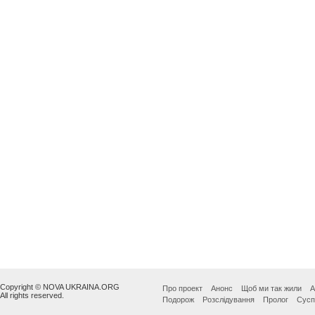
Copyright © NOVA UKRAINA.ORG
Про проект
Анонс
Щоб ми так жили
А
All rights reserved.
Подорож
Розслідування
Пролог
Сусп