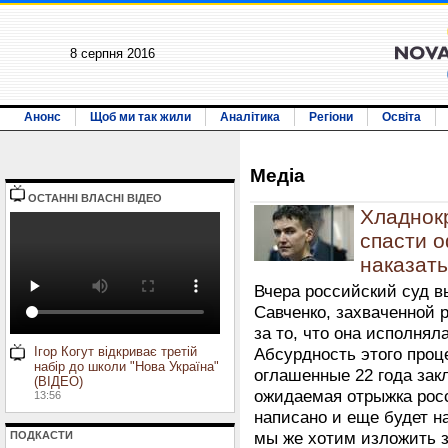
8 серпня 2016
Анонс
Щоб ми так жили
Аналітика
Регіони
Освіта
Медiа
ОСТАННI ВЛАСНI ВIДЕО
Хладнок
спасти 
наказат
Вчера российский суд 
Савченко, захваченной 
за то, что она исполнял
Ігор Когут відкриває третій
Абсурдность этого проц
набір до школи "Нова Україна"
оглашенные 22 года зак
(ВІДЕО)
ожидаемая отрыжка рос
13:56
написано и еще будет н
ПОДКАСТИ
мы же хотим изложить з