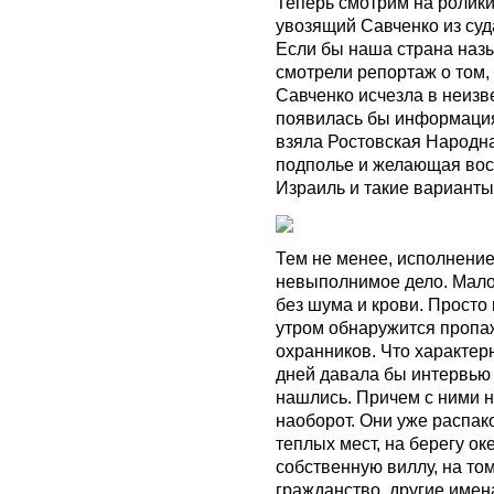
Теперь смотрим на ролики
увозящий Савченко из суд
Если бы наша страна назы
смотрели репортаж о том, 
Савченко исчезла в неиз
появилась бы информация 
взяла Ростовская Народн
подполье и желающая вос
Израиль и такие варианты
Тем не менее, исполнение
невыполнимое дело. Мало 
без шума и крови. Прост
утром обнаружится пропаж
охранников. Что характер
дней давала бы интервью в
нашлись. Причем с ними н
наоборот. Они уже распа
теплых мест, на берегу о
собственную виллу, на том
гражданство, другие имен