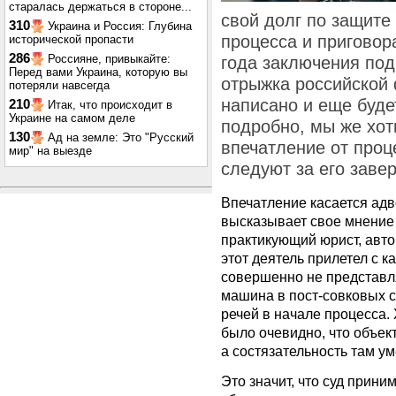
старалась держаться в стороне...
свой долг по защите
310
Украина и Россия: Глубина
процесса и приговор
исторической пропасти
286
Россияне, привыкайте:
года заключения под
Перед вами Украина, которую вы
отрыжка российской
потеряли навсегда
написано и еще буде
210
Итак, что происходит в
Украине на самом деле
подробно, мы же хот
130
Ад на земле: Это "Русский
впечатление от проц
мир" на выезде
следуют за его заве
Впечатление касается адв
высказывает свое мнение
практикующий юрист, авто
этот деятель прилетел с к
совершенно не представля
машина в пост-совковых с
речей в начале процесса.
было очевидно, что объек
а состязательность там у
Это значит, что суд прин