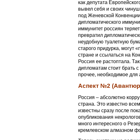
как депутата Европейског
вывел себя и своих чинуш 
под Женевской Конвенции.
дипломатического иммуни
иммунитет россиян теряет
превратил дипломатическ
неудобную туалетную бумаг
старого придурка, могут «
стране и ссылаться на Ко
Россия ее растоптала. Та
дипломатам стоит брать с
прочее, необходимое для 
Аспект №2 (Авантюр
Россия – абсолютно корр
страна. Это известно всем
известны сразу после пок
опубликования некрологов
много интересного о Резе
кремлевском алмазном фон