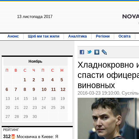
13 листопада 2017
Анонс
Щоб ми так жили
Аналітика
Регіони
Освіта
Ноябрь
Хладнокровно 
П
В
С
Ч
П
С
Н
спасти офицера
1
2
3
4
5
виновных
6
7
8
9
10
11
12
2016-03-23 19:10:00. Суспіл
13
14
15
16
17
18
19
20
21
22
23
24
25
26
27
28
29
30
РЕЙТИНГ
312
Москвичка в Киеве: Я