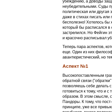
убеждению, а доводы защи
неубедительными. Суды пр
политическая или другая з
даже в стихах писать или
бесполезно! Хотелось бы х
который бы расписался в 
застрелился. Но Фейгин эт
и красочно расписывал уб
Теперь пара аспектов, ко
еще. Один из них философ
авантюристический, но те
Аспект №1
Высокопоставленным граж
обратной связи ("обратки"
позволяешь себе делать с 
готовиться к тому, что и 
образом. В этом смысле, 
Пандоры. К тому, что пост
принципе, уже все привык
пагубность такого положе