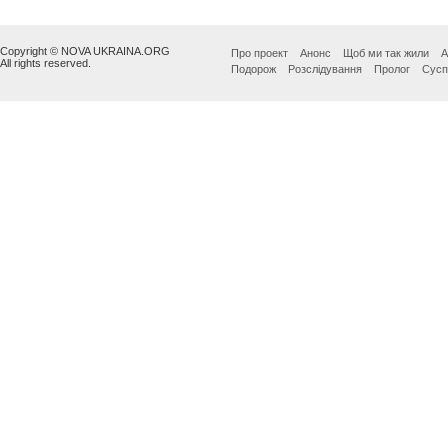
Copyright © NOVA UKRAINA.ORG
Про проект
Анонс
Щоб ми так жили
А
All rights reserved.
Подорож
Розслідування
Пролог
Сусп