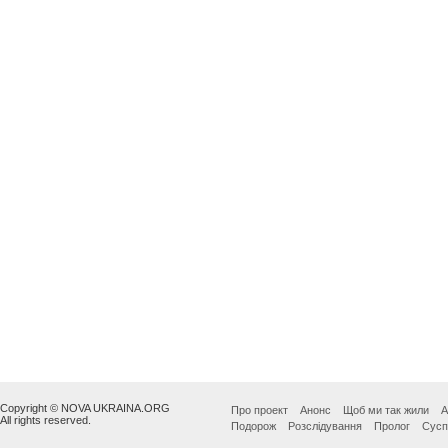
Copyright © NOVA UKRAINA.ORG
Про проект
Анонс
Щоб ми так жили
А
All rights reserved.
Подорож
Розслідування
Пролог
Сусп