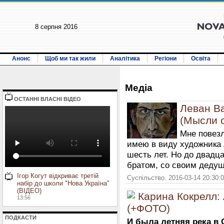
8 серпня 2016
Анонс
Щоб ми так жили
Аналітика
Регіони
Освіта
Медiа
ОСТАННI ВЛАСНI ВIДЕО
Леван В
(Мысли о
Мне повезл
имею в виду художника
шесть лет. Но до двадц
братом, со своим дедуш
Ігор Когут відкриває третій
Суспільство. 2016-03-14 20:30:
набір до школи "Нова Україна"
(ВІДЕО)
Карина Кокрелл: 
13:56
(+ФОТО)
ПОДКАСТИ
И была летняя река в 