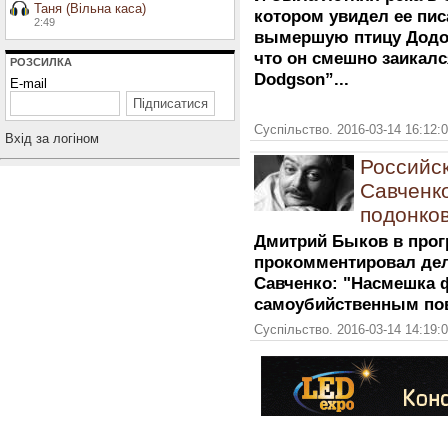
Таня (Вільна каса)
котором увидел ее пис
2:49
вымершую птицу Додо, 
что он смешно заикалс
РОЗСИЛКА
Dodgson”...
E-mail
Суспільство. 2016-03-14 16:12:
Вхiд за логiном
Российс
Савченко
подонков
Дмитрий Быков в прог
прокомментировал де
Савченко: "Насмешка 
самоубийственным пов
Суспільство. 2016-03-14 14:19: