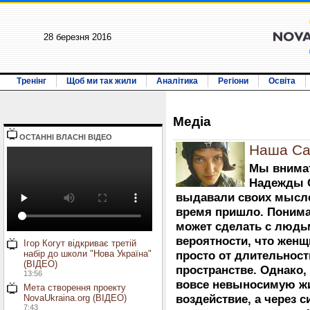
28 березня 2016
Тренінг
Щоб ми так жили
Аналітика
Регіони
Освіта
Медiа
ОСТАННI ВЛАСНI ВIДЕО
Наша Са
Мы внимат
Надежды С
выдавали своих мыслей
время пришло. Понимая
может сделать с люд
вероятности, что жен
Ігор Когут відкриває третій
набір до школи "Нова Україна"
просто от длительнос
(ВІДЕО)
пространстве. Однако,
13:56
вовсе невыносимую жи
Мета створення проекту
NovaUkraina.org (ВІДЕО)
воздействие, а через с
7:43