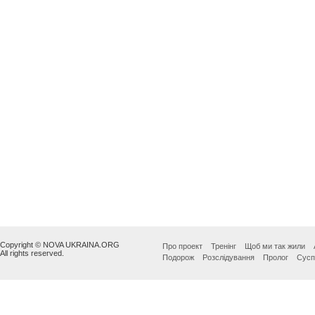
Copyright © NOVA UKRAINA.ORG
Про проект
Тренінг
Щоб ми так жили
All rights reserved.
Подорож
Розслідування
Пролог
Сусп