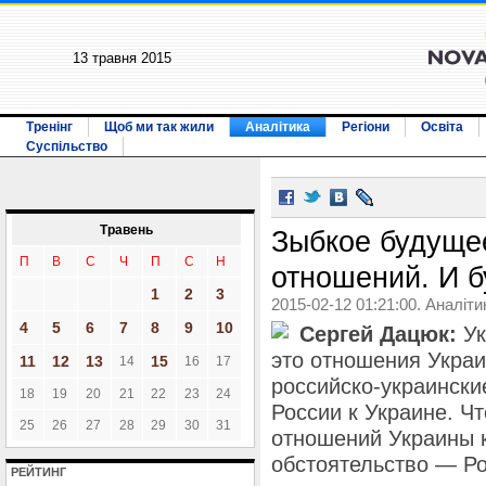
13 травня 2015
Тренінг
Щоб ми так жили
Аналітика
Регіони
Освіта
Суспільство
Травень
Зыбкое будуще
П
В
С
Ч
П
С
Н
отношений. И б
1
2
3
2015-02-12 01:21:00. Аналіти
4
5
6
7
8
9
10
Сергей Дацюк:
Ук
это отношения Украи
11
12
13
15
14
16
17
российско-украински
18
19
20
21
22
23
24
России к Украине. Ч
25
26
27
28
29
30
31
отношений Украины к
обстоятельство — Ро
РЕЙТИНГ