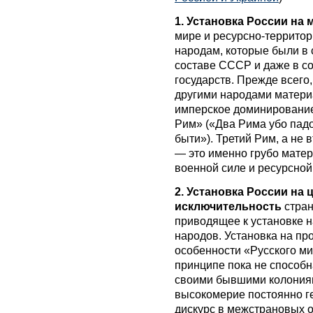
1.
Установка России на
мире и ресурсно-террито
народам, которые были в 
составе СССР и даже в со
государств. Прежде всего
другими народами матери
имперское доминирование
Рим» («Два Рима убо падош
быти»). Третий Рим, а не
— это именно грубо мате
военной силе и ресурсной
2.
Установка России на
исключительность
стран
приводящее к установке н
народов. Установка на п
особенности «Русского мир
принципе пока не способн
своими бывшими колония
высокомерие постоянно г
дискурс в межстрановых 