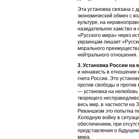
Эта установка связана с 
экономический обмен с ко
культуре, на неравноправ
назидательное хамство и 
«Русского мира» через ис
украинцам лишает «Русски
морального преимущества
нейтрального отношения.
3. Установка России на
и ненависть в отношении
гнета России. Это устано
против свободы и против
— установка на нелюбовь 
творящего несправедливо
весь мир, в частности на
Реваншизм это попытка п
Холодную войну в ситуац
обеспечением, при отсутс
представления о будущем 
мира.