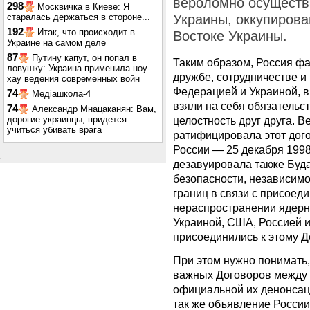
вероломно осуществ
298
Москвичка в Киеве: Я
старалась держаться в стороне...
Украины, оккупирова
192
Итак, что происходит в
Востоке Украины.
Украине на самом деле
87
Путину капут, он попал в
Таким образом, Россия фа
ловушку: Украина применила ноу-
дружбе, сотрудничестве и
хау ведения современных войн
Федерацией и Украиной, в
74
Медіашкола-4
взяли на себя обязательс
74
Александр Мнацаканян: Вам,
дорогие украинцы, придется
целостность друг друга. 
учиться убивать врага
ратифицировала этот дого
России — 25 декабря 1998 
дезавуировала также Буд
безопасности, независимо
границ в связи с присоед
нераспространении ядерн
Украиной, США, Россией и
присоединились к этому Д
При этом нужно понимать,
важных Договоров между У
официальной их денонсаци
так же объявление Росси