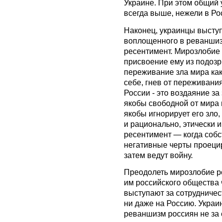
Украине. При этом общий 
всегда выше, нежели в Ро
Наконец, украинцы выст
воплощенного в реваншиз
ресентимент. Мирозлобие 
присвоение ему из подозр
переживание зла мира ка
себе, гнев от переживани
России - это воздаяние за
якобы свободной от мира 
якобы игнорирует его зло
и рационально, этически и
ресентимент — когда соб
негативные черты проецир
затем ведут войну.
Преодолеть мирозлобие р
им российского общества
выступают за сотрудничест
ни даже на Россию. Украи
реваншизм россиян не за с