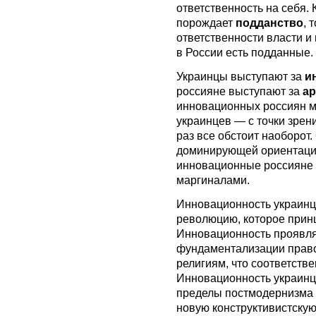
ответственность на себя.
порождает
подданство
, 
ответственности власти и 
в России есть подданные.
Украинцы выступают за
и
россияне выступают за
а
инновационных россиян 
украинцев — с точки зрен
раз все обстоит наоборот
доминирующей ориентацией
инновационные россияне 
маргиналами.
Инновационность украинц
революцию, которое принц
Инновационность проявляе
фундаментализации право
религиям, что соответстве
Инновационность украинц
пределы постмодернизма 
новую конструктивистскую