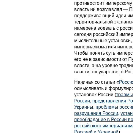
противостоит имперскому 
власть ни возглавлял — П
поддерживающий идеи им
территориальной экспанс
намерена воевать с росси
сегодня российский импе
мыслительные установки,
империализма или имперс
Чтобы понять суть имперс
его не в зависимости от 
власти, а на уровне трад
власти, государстве, о Ро
Начиная со статьи «
Росси
осмысливать и формулир
установок России (
травмы
России, представления Ро
Украины, проблемы росси
разрушения России, устан
преобладание в России в
российского империализм
Россией и Украиной
)