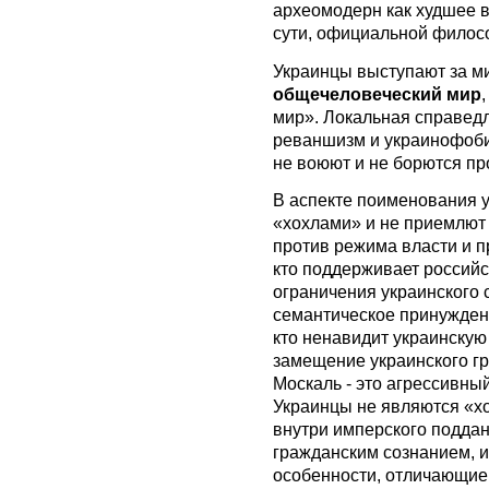
археомодерн как худшее 
сути, официальной филос
Украинцы выступают за ми
общечеловеческий мир
мир». Локальная справед
реваншизм и украинофоби
не воюют и не борются пр
В аспекте поименования 
«хохлами» и не приемлют
против режима власти и пр
кто поддерживает российс
ограничения украинского 
семантическое принуждени
кто ненавидит украинскую
замещение украинского г
Москаль - это агрессивны
Украинцы не являются «х
внутри имперского поддан
гражданским сознанием, 
особенности, отличающие 