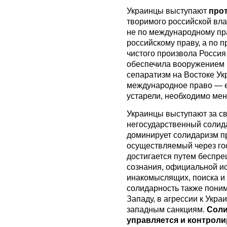
Украинцы выступают
про
творимого российской вл
не по международному пра
российскому праву, а по п
чистого произвола Росси
обеспечила вооружением
сепаратизм на Востоке Ук
международное право — 
устарели, необходимо мен
Украинцы выступают за с
негосударственный солида
доминирует солидаризм п
осуществляемый через го
достигается путем беспре
сознания, официальной и
инакомыслящих, поиска и 
солидарность также поним
Западу, в агрессии к Укр
западным санкциям.
Соли
управляется и контроли