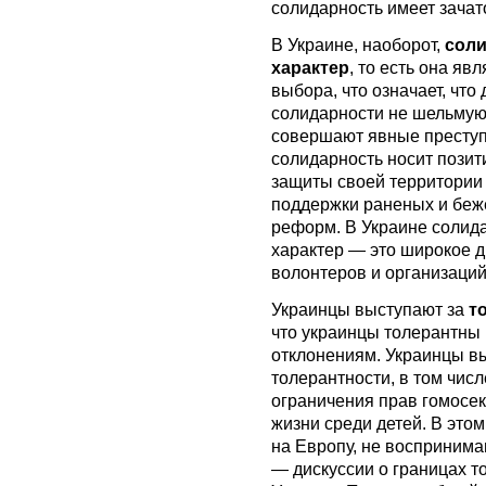
солидарность имеет зачат
В Украине, наоборот,
соли
характер
, то есть она я
выбора, что означает, что
солидарности не шельмуют
совершают явные преступ
солидарность носит позит
защиты своей территории 
поддержки раненых и беж
реформ. В Украине солид
характер — это широкое д
волонтеров и организаций
Украинцы выступают за
т
что украинцы толерантны
отклонениям. Украинцы в
толерантности, в том чис
ограничения прав гомосек
жизни среди детей. В это
на Европу, не воспринима
— дискуссии о границах т