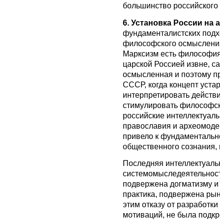
большинство российского
6. Установка России на
фундаменталистских подхо
философского осмысления
Марксизм есть философия
царской Россией извне, 
осмысленная и поэтому п
СССР, когда концепт уста
интерпретировать действи
стимулировать философск
российские интеллектуал
православия и археомоде
привело к фундаментальн
общественного сознания, 
Последняя интеллектуаль
системомыследеятельност
подвержена догматизму и 
практика, подвержена ры
этим отказу от разработк
мотиваций, не была подк