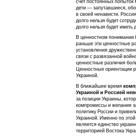
счет постоянных попыток 
дети — запутавшиеся, обо
в своей ненависти. Росси
долго нельзя будет сотруд
долго нельзя будет иметь
В ценностном понимании 
раньше эти ценностные р
установления дружественн
связи с развязанной войн
ценностные различия боль
Ценностные ориентации ро
Украиной.
В ближайшее время
комп
Украиной и Россией не
за позиции Украины, кото
компромиссы и желания з
политику России и привел
Украиной. Именно по это
является единство украин
территорией Востока Укра