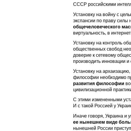
СССР российскими интелл
Установку на войну с цел
экспансии по праву силы
общечеловеческого мас
виртуальность, в интернет
Установку на контроль об
общественных свобод нео
доверие к сетевому общес
производить инновации и 
Установку на архаизацию,
философии необходимо п
развития философии
во
цивилизационной практики
С этими измененными уст
И с такой Россией у Укра
Иначе говоря, Украина и у
ее нынешнем виде боль
нынешней России приступ