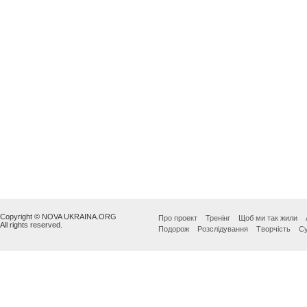
Copyright © NOVA UKRAINA.ORG
Про проект
Тренінг
Щоб ми так жили
All rights reserved.
Подорож
Розслідування
Творчість
Су