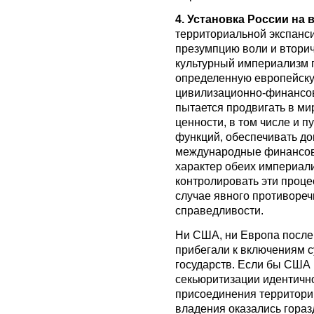
4. Установка России на 
территориальной экспанси
презумпцию воли и втори
культурный империализм 
определенную европейску
цивилизационно-финансо
пытается продвигать в м
ценности, в том числе и 
функций, обеспечивать д
международные финансов
характер обеих империал
контролировать эти проце
случае явного противоре
справедливости.
Ни США, ни Европа после
прибегали к включениям с
государств. Если бы США 
секьюритизации идентичн
присоединения территорий
владения оказались гора