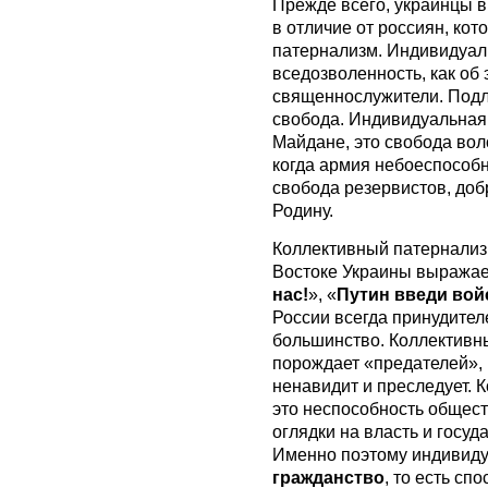
Прежде всего, украинцы 
в отличие от россиян, ко
патернализм. Индивидуаль
вседозволенность, как об 
священнослужители. Подл
свобода. Индивидуальная 
Майдане, это свобода во
когда армия небоеспособн
свобода резервистов, до
Родину.
Коллективный патернализм
Востоке Украины выражае
нас!
», «
Путин введи вой
России всегда принудителен
большинство. Коллективн
порождает «предателей»,
ненавидит и преследует. 
это неспособность общест
оглядки на власть и госуд
Именно поэтому индивиду
гражданство
, то есть сп