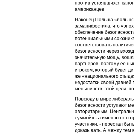
против устоявшихся кано
американцев.
Наконец Польша «волынс
заманифестила, что «эпоха
обеспечение безопасности
потенциальными союзника
соответствовать политиче
безопасности через вхож
значительную мощь, вошл
партнеров, поэтому ее н
игроком, который будет д
же «национального стыда
недостатки своей давней
меньшинств, этой цели, п
Повсюду в мире либераль
безопасности уступают м
авторитарным. Центральн
суммой» - а именно от со
участники, - перестал быт
доказывать. А между тем 