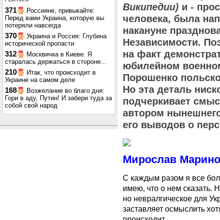
Википедии
)
и - про
371
Россияне, привыкайте:
человека, была на
Перед вами Украина, которую вы
потеряли навсегда
накануне празднова
370
Украина и Россия: Глубина
Независимости. По
исторической пропасти
на факт демонстрат
312
Москвичка в Киеве: Я
старалась держаться в стороне...
юбилейном военном
210
Итак, что происходит в
Порошенко польско
Украине на самом деле
Но эта деталь ниск
168
Возжелание во благо дня:
Гори в аду, Путин! И забери туда за
подчеркивает смыс
собой свой народ
автором нынешнего
его выводов о перс
Мирослав Марино
С каждым разом я все бол
имею, что о нем сказать. 
но невралгическое для У
заставляет осмыслить хотя
происходит.