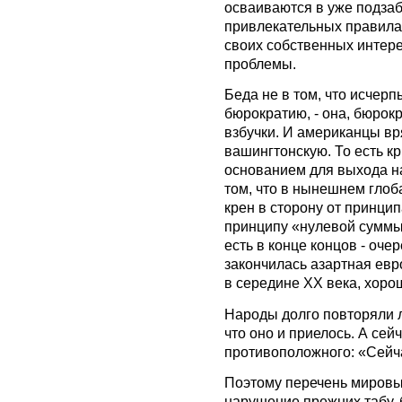
осваиваются в уже подза
привлекательных правилах
своих собственных интерес
проблемы.
Беда не в том, что исчер
бюрократию, - она, бюрок
взбучки. И американцы вр
вашингтонскую. То есть кри
основанием для выхода на
том, что в нынешнем гло
крен в сторону от принци
принципу «нулевой суммы»
есть в конце концов - оч
закончилась азартная евр
в середине ХХ века, хоро
Народы долго повторяли ло
что оно и приелось. А сей
противоположного: «Сейчас
Поэтому перечень мировы
нарушение прежних табу, 