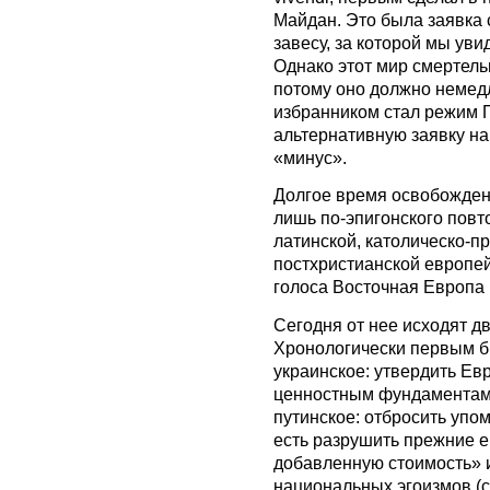
Майдан. Это была заявка 
завесу, за которой мы ув
Однако этот мир смертель
потому оно должно немедл
избранником стал режим П
альтернативную заявку на 
«минус».
Долгое время освобожден
лишь по-эпигонского пов
латинской, католическо-пр
постхристианской европей
голоса Восточная Европа 
Сегодня от нее исходят д
Хронологически первым 
украинское: утвердить Евр
ценностным фундаментам
путинское: отбросить упо
есть разрушить прежние 
добавленную стоимость» и
национальных эгоизмов (с