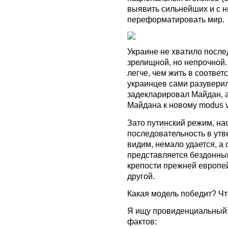
выявить сильнейших и с н
переформатировать мир.
Украине не хватило после
зрелищной, но непрочной.
легче, чем жить в соответ
украинцев сами разуверил
задекларировал Майдан, а
Майдана к новому modus v
Зато путинский режим, на
последовательность в утв
видим, немало удается, 
представляется бездонным
крепости прежней европе
другой.
Какая модель победит? Чт
Я ищу провиденциальный 
фактов: