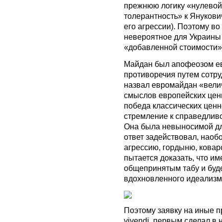
прежнюю логику «нулевой
толерантность» к Янукович
его агрессии). Поэтому в
невероятное для Украины
«добавленной стоимости»
Майдан был апофеозом ев
противоречия путем сотр
назвал евромайдан «вел
смыслов европейских цен
победа классических ценн
стремление к справедливо
Она была невыносимой дл
ответ задействовал, наобо
агрессию, гордыню, коварс
пытается доказать, что и
общепринятым табу и буде
вдохновленного идеализм
Поэтому заявку на иные п
vivendi, первым сделал в