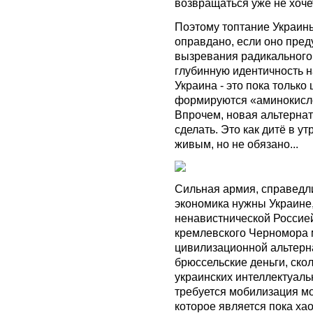
возвращаться уже не хоче
Поэтому топтание Украин
оправдано, если оно пре
вызревания радикального
глубинную идентичность 
Украина - это пока только
формируются «аминокисло
Впрочем, новая альтернат
сделать. Это как дитё в у
живым, но не обязано...
Сильная армия, справедл
экономика нужны Украине
ненавистнической Россией
кремлевского Черномора 
цивилизационной альтерна
брюссельские деньги, ско
украинских интеллектуаль
требуется мобилизация м
которое является пока ха