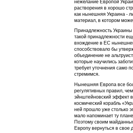
нежелание Европой Украин
растворения в хорошо стр
как нынешняя Украина - л
материал, в котором може
Принадлежность Украины 
такой принадлежности ещ
вхождение в ЕС нынешне
способствовало бы утверж
объединение не альтруист
которые научились заботит
требует уточнения само п
стремимся.
Нынешняя Европа все бол
регулятивных правил, чем
эйнштейновский эффект в
космический корабль «Укр
ней прошло уже столько э
мало напоминает ту планет
Поэтому своим майданным
Европу вернуться в свое 