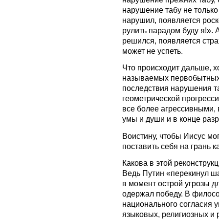
нарушение табу не только с
нарушил, появляется роск
рулить парадом буду я!». 
решился, появляется стра
может не успеть.
Что происходит дальше, х
называемых первобытных 
последствия нарушения та
геометрической прогресси
все более агрессивными, 
умы и души и в конце ра
Воистину, чтобы Иисус мо
поставить себя на грань к
Какова в этой реконструк
Ведь Путин «перекинул ша
в момент острой угрозы д
одержал победу. В филос
национального согласия 
языковых, религиозных и 