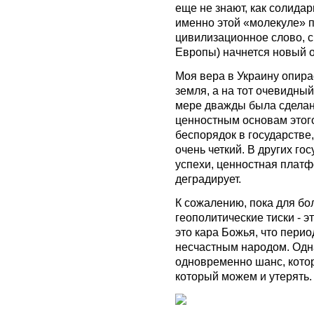
еще не знают, как солидар
именно этой «молекуле» п
цивилизационное слово, с 
Европы) начнется новый о
Моя вера в Украину опирае
земля, а на тот очевидный
мере дважды была сделан
ценностным основам этог
беспорядок в государстве
очень четкий. В других го
успехи, ценностная платф
деградирует.
К сожалению, пока для б
геополитические тиски - э
это кара Божья, что пери
несчастным народом. Одна
одновременно шанс, кото
который можем и утерять.