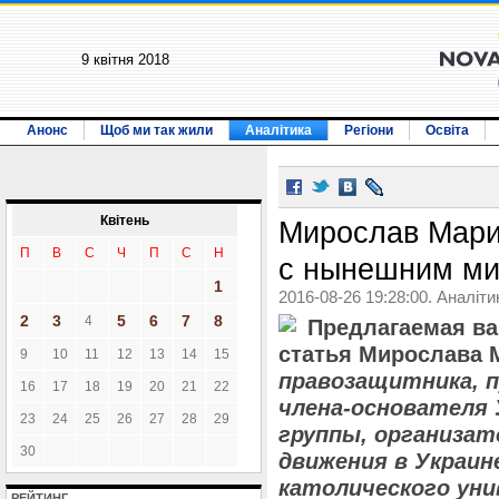
9 квiтня 2018
Анонс
Щоб ми так жили
Аналітика
Регіони
Освіта
Квiтень
Мирослав Мари
П
В
С
Ч
П
С
Н
с нынешним м
1
2016-08-26 19:28:00. Аналіти
2
3
5
6
7
8
4
Предлагаемая в
статья Мирослава 
9
10
11
12
13
14
15
правозащитника, п
16
17
18
19
20
21
22
члена-основателя 
23
24
25
26
27
28
29
группы, организат
30
движения в Украин
католического уни
РЕЙТИНГ