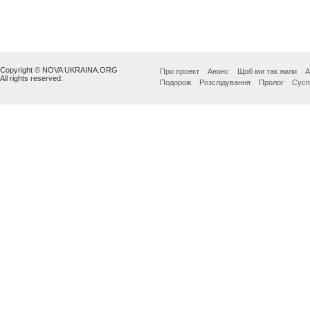
Copyright © NOVA UKRAINA.ORG
Про проект
Анонс
Щоб ми так жили
А
All rights reserved.
Подорож
Розслідування
Пролог
Сусп