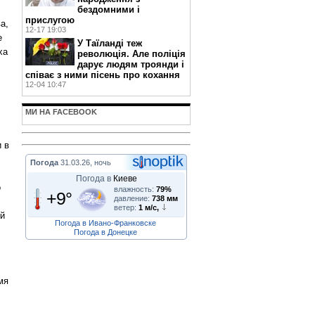
бездомними і
прислугою
а,
12-17 19:03
е
У Таїланді теж
ха
революція. Але поліція
дарує людям троянди і
співає з ними пісень про кохання
12-04 10:47
МИ НА FACEBOOK
 в
Погода
31.03.26, ночь
Погода в
Киеве
о
влажность:
79%
+9°
давление:
738 мм
ветер:
1 м/с,
ой
Погода в Ивано-Франковске
Погода в Донецке
мя