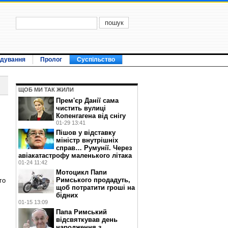
ідування
Пролог
Суспільство
ЩОБ МИ ТАК ЖИЛИ
Прем'єр Данії сама
чистить вулиці
Копенгагена від снігу
01-29 13:41
Пішов у відставку
міністр внутрішніх
справ… Румунії. Через
авіакатастрофу маленького літака
01-24 11:42
Мотоцикл Папи
Римського продадуть,
го
щоб потратити гроші на
бідних
01-15 13:09
Папа Римський
відсвяткував день
народження з