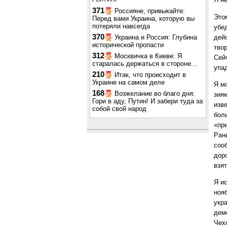
371
Россияне, привыкайте:
Это
Перед вами Украина, которую вы
потеряли навсегда
убед
370
дей
Украина и Россия: Глубина
исторической пропасти
твор
312
Москвичка в Киеве: Я
Сейч
старалась держаться в стороне...
упа
210
Итак, что происходит в
Украине на самом деле
Я мо
168
Возжелание во благо дня:
зия
Гори в аду, Путин! И забери туда за
изв
собой свой народ
бол
«пр
Ран
соо
дор
взят
Я и
ноя
укр
демо
Чех