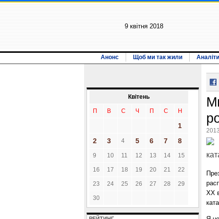
9 квiтня 2018
Анонс
Щоб ми так жили
Аналіт
Квiтень
М
П
В
С
Ч
П
С
Н
р
1
2013
2
3
5
6
7
8
4
кат
9
10
11
12
13
14
15
16
17
18
19
20
21
22
Пре
рас
23
24
25
26
27
28
29
ХХ в
30
кат
Я не
РЕЙТИНГ