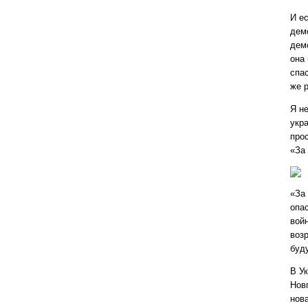
И ес
дем
дем
она
спа
же 
Я н
укр
про
«За
«За 
опа
вой
воз
буд
В У
Нов
нов