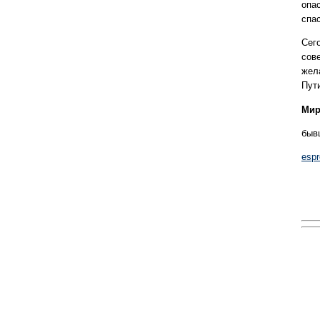
опас
спа
Сего
сов
жел
Пут
Мир
быв
espr