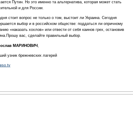
ается Путин. Но это именно та альтернатива, которая может стать
сительной и для России.
дня стоит вопрос не только о том, выстоит ли Украина. Сегодня
ершается выбор и в российском обществе: поддаться ли опричному
анию «наказать хохлов» или отвести от себя каинов грех, остановив
ина.Прошу вас, сделайте правильный выбор.
ослав МАРИНОВИЧ
,
ший узник брежневских лагерей
eso.tv