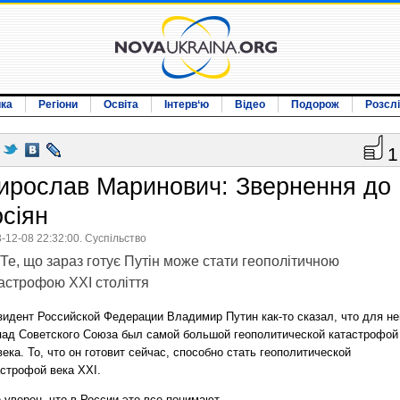
ика
Регіони
Освіта
Інтерв‘ю
Відео
Подорож
Розсл
1
ирослав Маринович: Звернення до
осіян
-12-08 22:32:00. Суспільство
Те, що зараз готує Путін може стати геополітичною
астрофою ХХІ століття
зидент Российской Федерации Владимир Путин как-то сказал, что для не
пад Советского Союза был самой большой геополитической катастрофой
ека. То, что он готовит сейчас, способно стать геополитической
астрофой века ХХІ.
 уверен, что в России это все понимают.