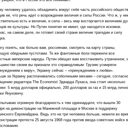
му человеку удалось объединить вокруг себя часть российского обществ
ив ее, что речь идет о возрождении величия и силы России. Что ж, у не
ствительно есть и величие, и сила – весь мир восторгается величием ду
цов ее культуры. Но Путин понятия не имеет, где находится искомое.
ас, на самом деле, он готовит своей стране величие трагедии и силу
дка.
гу понять, как больно вам, россиянам, смотреть на карту страны,
ющую обидными пустотами. Те же фантомные боли пережили все
естные имперские народы. Путин обещал вам восстановить утраченное, и
ьшинстве своем вы признали это справедливым: Грузию усмиряли
инуждением к миру», Украину сейчас – «принуждением к любви».
ьше за Украину расплачивались соболиными мехами – сегодня, согласн
бщению редактора The Economist Эдварда Лукаса, она стоит несколько
оже: 5 млрд долларов официально, 200 долларов за газ и 15 млрд личн
ки Януковичу.
спытываю огромную благодарность к тем одиннадцати, что вышли 30
бря на демонстрацию на Манежной площади в Москве в поддержку
аинского Евромайдана. Ведь это на три человека больше, нежели во вре
нстрации протеста 25 августа 1968 года против ввода советских войск в
ословакию.