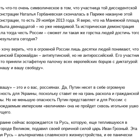
ть что-то очень символическое в том, что участница той диссидентской
онстрации Наталья Горбаневская скончалась в Париже накануне этой
онстрации, то есть 29 ноября 2013 года. Я верю, что на Манежной площ
 была двенадцатой – но уже невидимой.Та историческая демонстрация
сла тогда честь России – сможет ли такая же горстка людей достичь тог
результата сегодня?
е хочу верить, что в огромной России лишь десятки людей понимают, что
аинский Евромайдан – антипутинский, но не антироссийский. Его участни
сто приняли эстафетную палочку всех европейских борцов с диктатурой:
 нашу и вашу свободу».
вашу» – это и о вас, россиянах. Да, Путин несет в себе огромную
сность для Украины, поскольку ставит ее на грань раскола и гражданско
ны. Но не меньшую опасность Путин представляет и для России: с
рождаемым имперским «величием» она не пройдет сквозь игольное ушко
ущего.
краине сейчас возрождается та Русь, которую, еще теплившуюся в
городе Великом, подавил своей опричной силой царь Иван Грозный. Эта
ая Русь – альтернатива славянского жизнеустройства, и ее панически