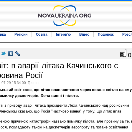
ика
Регіони
Освіта
Інтерв‘ю
Відео
Подорож
Розс
0
іт: в аварії літака Качинського є
ровина Росії
-07-29 15:34:00. Тренінг
ьський звіт каже, що літак впав частково через погане світло на сму
помилку диспетчерів. Хоча винні і пілоти.
іті з приводу аварії літака президента Леха Качинського над російським
енськом сказано, що Росія "частково винна" у тому, що літак впав.
овною причиною катастрофи названо помилку пілота, але провину за те,
ося, покладають також на диспетчерів аеропорту та погане освітлення