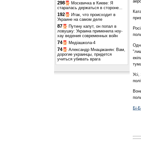
аеро
298
Москвичка в Киеве: Я
старалась держаться в стороне...
Ката
192
Итак, что происходит в
приз
Украине на самом деле
87
Путину капут, он попал в
Росі
ловушку: Украина применила ноу-
поль
хау ведения современных войн
74
Медіашкола-4
Одна
74
Александр Мнацаканян: Вам,
"лиш
дорогие украинцы, придется
екіп
учиться убивать врага
тум
Усі,
полі
Вони
поль
Бі-Б