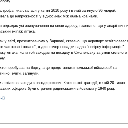
порту.
строфа, яка сталася у квітні 2010 року і в якій загинуло 96 людей,
вела до напруженості у відносинах між обома країнами.
я відкидає усі звинувачення на свою адресу, і заявляє, що у аварії винн
ський екіпаж літака.
к у звіті, презентованому у Варшаві, сказано, що аеропорт освітлювавс
е частково і погано", а диспетчер посадки надав "невірну інформацію"
ажу літака, коли той заходив на посадку в Смоленську за умов сильного
ану.
 хто перебував на борту, а це представники польської військової та
тичної еліти, загинули.
 летіли на заходи з нагоди роковин Катинської трагедії, в якій 20 тисяч
ських офіцерів були страчені радянськими військами у 1940 році.
і-Сі