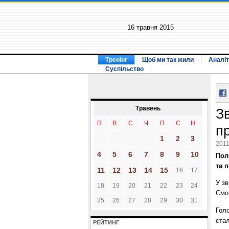
16 травня 2015
Тренінг
Щоб ми так жили
Аналіт
Суспільство
Травень
Зв
П
В
С
Ч
П
С
Н
п
1
2
3
2011
4
5
6
7
8
9
10
Пол
та 
11
12
13
14
15
16
17
У зв
18
19
20
21
22
23
24
Смол
25
26
27
28
29
30
31
Гол
стал
РЕЙТИНГ