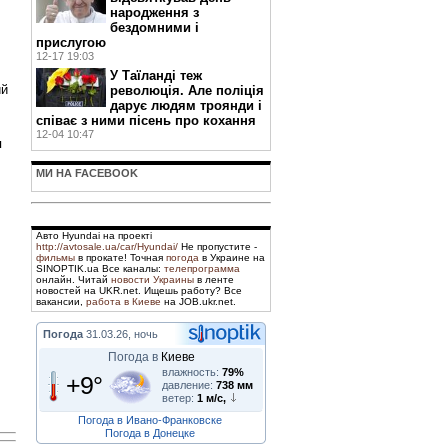
народження з
бездомними і
прислугою
12-17 19:03
У Таїланді теж
ий
революція. Але поліція
дарує людям троянди і
співає з ними пісень про кохання
12-04 10:47
я
МИ НА FACEBOOK
Авто Hyundai на проекті
http://avtosale.ua/car/Hyundai/
Не пропустите -
фильмы
в прокате! Точная
погода
в Украине на
SINOPTIK.ua Все каналы:
телепрограмма
онлайн. Читай
новости Украины
в ленте
новостей на UKR.net. Ищешь работу? Все
вакансии,
работа в Киеве
на JOB.ukr.net.
Погода
31.03.26, ночь
Погода в
Киеве
влажность:
79%
+9°
давление:
738 мм
ветер:
1 м/с,
Погода в Ивано-Франковске
Погода в Донецке