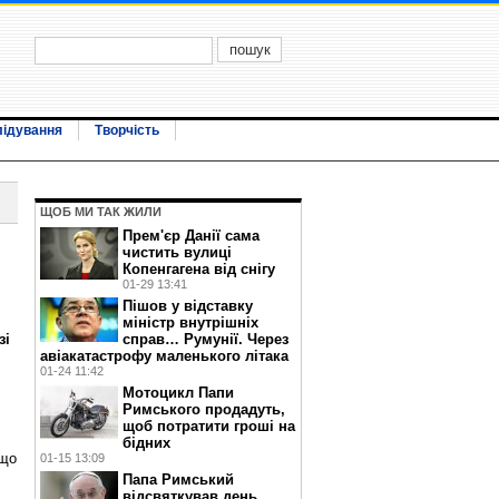
лідування
Творчість
ЩОБ МИ ТАК ЖИЛИ
Прем'єр Данії сама
чистить вулиці
Копенгагена від снігу
01-29 13:41
Пішов у відставку
міністр внутрішніх
зі
справ… Румунії. Через
авіакатастрофу маленького літака
01-24 11:42
Мотоцикл Папи
Римського продадуть,
щоб потратити гроші на
бідних
 що
01-15 13:09
Папа Римський
відсвяткував день