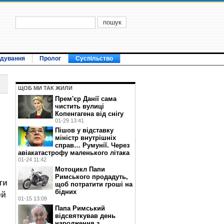
ідування
Пролог
Суспільство
ЩОБ МИ ТАК ЖИЛИ
Прем'єр Данії сама
чистить вулиці
Копенгагена від снігу
01-29 13:41
Пішов у відставку
міністр внутрішніх
справ… Румунії. Через
авіакатастрофу маленького літака
01-24 11:42
Мотоцикл Папи
Римського продадуть,
ти
щоб потратити гроші на
бідних
ей
01-15 13:09
Папа Римський
відсвяткував день
народження з