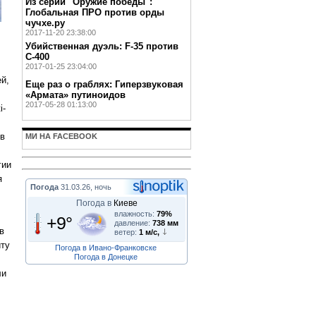
Из серии "Оружие победы":
Глобальная ПРО против орды
чучхе.ру
2017-11-20 23:38:00
Убийственная дуэль: F-35 против
С-400
2017-01-25 23:04:00
й,
Еще раз о граблях: Гиперзвуковая
«Армата» путиноидов
2017-05-28 01:13:00
i-
ов
МИ НА FACEBOOK
гии
я
Погода
31.03.26, ночь
Погода в
Киеве
влажность:
79%
+9°
давление:
738 мм
в
ветер:
1 м/с,
иту
Погода в Ивано-Франковске
Погода в Донецке
ли