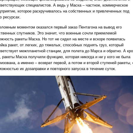
тветствующих специалистов. А ведь у Маска – частное, коммерческое
дприятие, которое раскручивалось на собственных и привлеченных под
ю ресурсах.
еломным моментом оказался первый заказ Пентагона на вывод его
ственных спутников. Это значит, что военные сочли приемлемой
ежность ракеты Маска. Но тот не сидел на месте и вскоре появилась
йка ракет, от легких, до тяжелых, способных поднять груз, который
тветствует межпланетной станции, для полета до Марса и обратно. А кр
, ракеты Маска получили функцию, которая никогда и ни у кого не была
изована, а именно – возврат первой, а потом и второй ступеней ракеты, 
можностью их дозаправки и повторного запуска в течение суток.