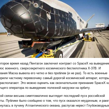
оторое время назад Пентагон заключил контракт со SpaceX на выведени
мос военного, сверхсекретного космического беспилотника Х-37В. И
ания Маска вывела его четко и без проблем (и не раз). То есть военные
ерили частному перевозчику самый дорогой космический аппарат, котор
 располагают. Это можно оценить как окончательное признание SpaceX к
ущего оператора по выведению полезной нагрузки на орбиту.
той связи весьма симптоматично выглядит последний пуск российской
еты. Публике было сообщено о том, что пуск оказался неудачным, и раке
хнулась в пучину Атлантического океана, распугав нерест Глубоководны