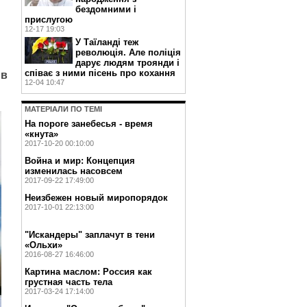
бездомними і
прислугою
12-17 19:03
У Таїланді теж
революція. Але поліція
дарує людям троянди і
співає з ними пісень про кохання
 в
12-04 10:47
МАТЕРIАЛИ ПО ТЕМI
На пороге занебесья - время
«кнута»
2017-10-20 00:10:00
Война и мир: Концепция
изменилась насовсем
2017-09-22 17:49:00
Неизбежен новый миропорядок
2017-10-01 22:13:00
"Искандеры" заплачут в тени
«Ольхи»
2016-08-27 16:46:00
Картина маслом: Россия как
грустная часть тела
2017-03-24 17:14:00