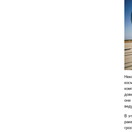
Нек
кос
комп
дов
они
вед
В э
рак
гро