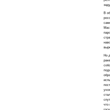
зад
В о
рос
сам
Мас
паро
стр
навс
выр
Но 
рак
соб
под
обр
исп
пос
ухо
ста
спут
что
гос