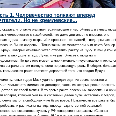
сть 1. Человечество толкают вперед
чтатели. Но не кремлевские...
о сказать, что такие желания, возникающие у настойчивых и умных люде
ают человечество с такой силой, что даже двигаясь по инерции, оно
вает сделать массу открытий и прорывов технологий, - подчеркивает ant
orados на Линии обороны. - Точно таким же мечтателем был некто Вернер
Браун, который отчаянно хотел отправить ракету на Луну. В конце конц
ракета таки долетела до Луны, и не раз. Вместе с людьми и
рудованием. Но до этого момента мир изменился неузнаваемо и техноло
уна сыграли в этом важную, если не решающую роль. В общем, больша
ь космических ракет является доработкой того, что создал Браун.
ачале нулевых годов Маск удачно продал один из своих проектов и
учил больше ста миллионов долларов, часть из которых решил вложить 
ществление своей мечты. В то время ракет, способных забросить на орб
ли аппарат, который был бы в состоянии далее путешествовать к Марсу,
о очень мало, а свободных – не было вовсе. Практически все ракеты бы
требованы и расписаны на годы вперед. Единственной реальной
можностью оставалось купить у РФ конверсионные ракеты «Сатана»
тати, южмашевские из Днепра-
NU
)
и с их помощью осуществить