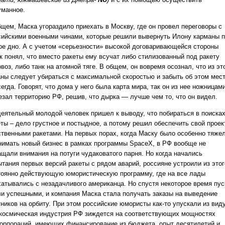
уманное.
бщем, Маска угораздило приехать в Москву, где он провел переговоры с
сийскими военными чинами, которые решили вывернуть Илону карманы 
ое дно. А с учетом «серьезности» высокой договаривающейся стороны
к понял, что вместо ракеты ему всучат либо стилизованный под ракету
воз, либо танк на атомной тяге. В общем, он вовремя осознал, что из эт
аны следует убираться с максимальной скоростью и забыть об этом мес
егда. Говорят, что дома у него была карта мира, так он из нее ножницам
езал территорию РФ, решив, что дырка — лучше чем то, что он видел.
деятельный молодой человек пришел к выводу, что побираться в поиска
еты – дело грустное и постыдное, а потому решил обеспечить свой проек
ственными ракетами. На первых порах, когда Маску было особенно тяже
нимать новый бизнес в рамках программы SpaceX, в РФ вообще не
ащали внимания на потуги чудаковатого парня. Но когда начались
ытания первых версий ракеты с рядом аварий, россияне устроили из этог
тоянно действующую юмористическую программу, где на все лады
хатывались с незадачливого американца. Но спустя некоторое время пус
ли успешными, и компания Маска стала получать заказы на выведение
ников на орбиту. При этом российские юмористы как-то упускали из виду
 космическая индустрия РФ зиждется на соответствующих мощностях
корпораций, имеющих финансирование из бюджета, опыт десятилетий и