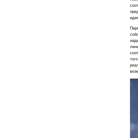
соо
пре
иде
Пер
соб
над
лине
соо
того
реал
воз