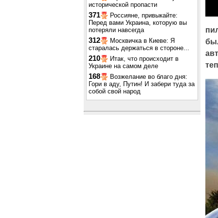
исторической пропасти
371
Россияне, привыкайте:
Перед вами Украина, которую вы
пи
потеряли навсегда
312
Москвичка в Киеве: Я
бы
старалась держаться в стороне...
авт
210
Итак, что происходит в
теп
Украине на самом деле
168
Возжелание во благо дня:
Гори в аду, Путин! И забери туда за
собой свой народ