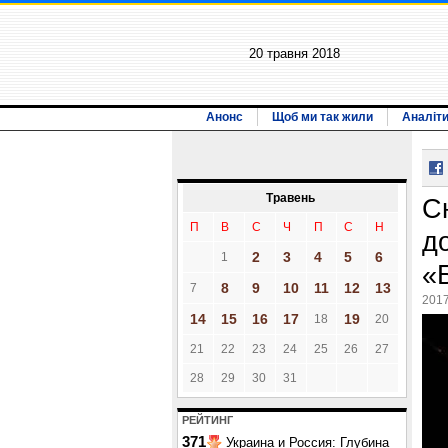
20 травня 2018
Анонс
Щоб ми так жили
Аналіт
Травень
С
П
В
С
Ч
П
С
Н
д
2
3
4
5
6
1
«
8
9
10
11
12
13
7
2017
14
15
16
17
19
18
20
21
22
23
24
25
26
27
28
29
30
31
РЕЙТИНГ
371
Украина и Россия: Глубина