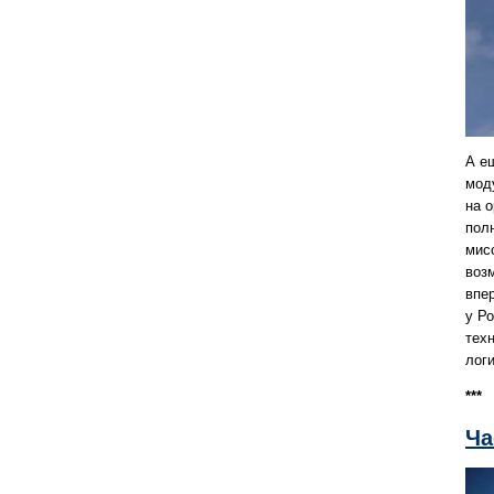
А е
мод
на 
пол
мис
воз
впер
у Р
тех
лог
***
Ча