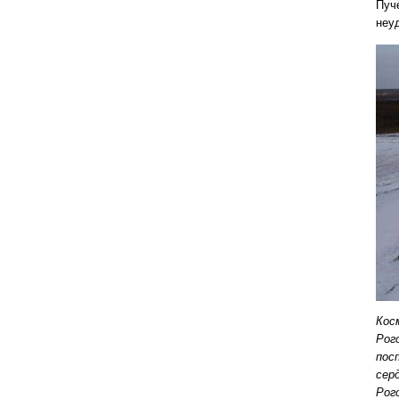
Пуч
неу
Кос
Рог
пос
сер
Рог