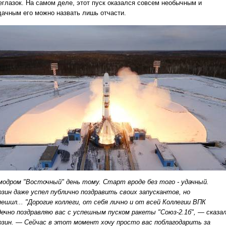
еглазок. На самом деле, этот пуск оказался совсем необычным и
дачным его можно назвать лишь отчасти.
модром "Восточный" день тому. Старт вроде без того - удачный.
озин даже успел публично поздравить своих запускантов, но
пешил...
"Дорогие коллеги, от себя лично и от всей Коллегии ВПК
дечно поздравляю вас с успешным пуском ракеты "Союз-2.1б", — сказа
озин. — Сейчас в этот момент хочу просто вас поблагодарить за