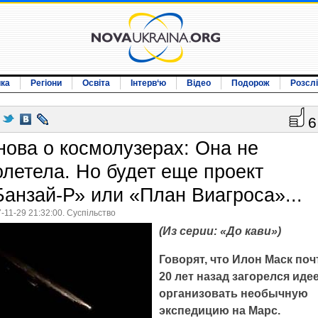
ика
Регіони
Освіта
Інтерв‘ю
Відео
Подорож
Розсл
6
нова о космолузерах: Она не
олетела. Но будет еще проект
Банзай-Р» или «План Виагроса»...
-11-29 21:32:00. Суспільство
(Из серии: «До кави»)
Говорят, что Илон Маск поч
20 лет назад загорелся иде
организовать необычную
экспедицию на Марс.