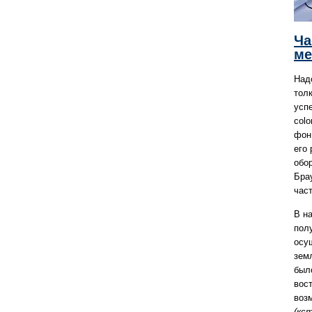
Ча
ме
Над
толк
успе
col
фон 
его 
обо
Бра
част
В н
пол
осу
зем
был
вос
воз
(кс