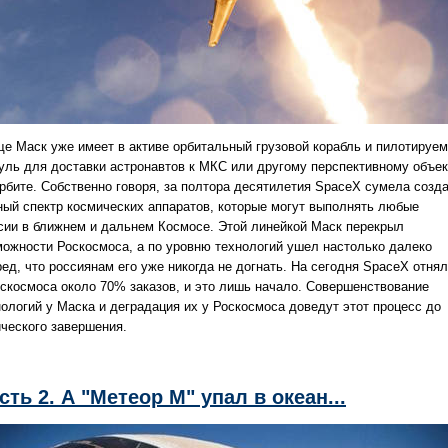
ще Маск уже имеет в активе орбитальный грузовой корабль и пилотируе
уль для доставки астронавтов к МКС или другому перспективному объек
орбите. Собственно говоря, за полтора десятилетия SpaceX сумела созд
ный спектр космических аппаратов, которые могут выполнять любые
сии в ближнем и дальнем Космосе. Этой линейкой Маск перекрыл
можности Роскосмоса, а по уровню технологий ушел настолько далеко
ед, что россиянам его уже никогда не догнать. На сегодня SpaceX отня
оскосмоса около 70% заказов, и это лишь начало. Совершенствование
нологий у Маска и деградация их у Роскосмоса доведут этот процесс до
ического завершения.
сть 2. А "Метеор М" упал в океан...