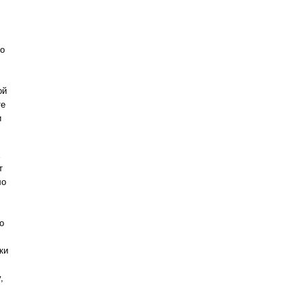
по
ой
те
и
х
т
ло
о
ки
,