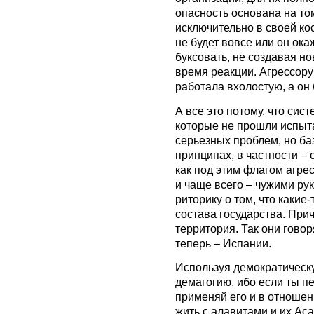
опасность основана на том
исключительно в своей ко
не будет вовсе или он ок
буксовать, не создавая н
время реакции. Агрессору 
работала вхолостую, а он 
А все это потому, что сис
которые не прошли испыт
серьезных проблем, но ба
принципах, в частности –
как под этим флагом агрес
и чаще всего – чужими ру
риторику о том, что какие
состава государства. Прич
территория. Так они гово
теперь – Испании.
Используя демократическу
демагогию, ибо если ты п
применяй его и в отношен
жить с алавитами и их Аса