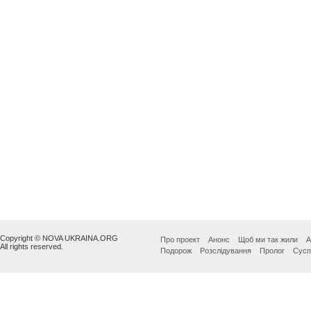
Copyright © NOVA UKRAINA.ORG
Про проект
Анонс
Щоб ми так жили
А
All rights reserved.
Подорож
Розслідування
Пролог
Сусп