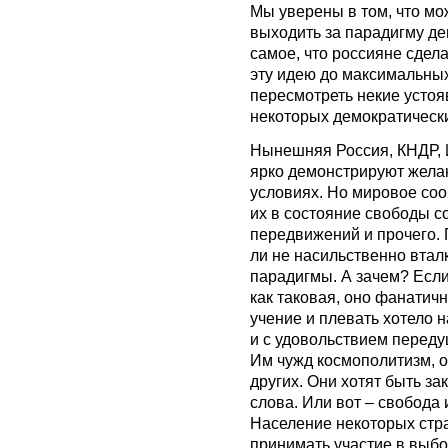
Мы уверены в том, что мо
выходить за парадигму де
самое, что россияне сдел
эту идею до максимальных
пересмотреть некие устоя
некоторых демократическ
Нынешняя Россия, КНДР, 
ярко демонстрируют желан
условиях. Но мировое соо
их в состояние свободы с
передвижений и прочего. 
ли не насильственно втал
парадигмы. А зачем? Есл
как таковая, оно фанатичн
учение и плевать хотело н
и с удовольствием передуш
Им чужд космополитизм, о
других. Они хотят быть з
слова. Или вот – свобода
Население некоторых стра
принимать участие в выбо