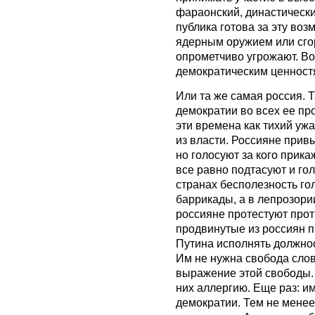
фараонский, династическ
публика готова за эту воз
ядерным оружием или сгор
опрометчиво угрожают. Вот
демократическим ценнос
Или та же самая россия. 
демократии во всех ее пр
эти времена как тихий ужа
из власти. Россияне прив
но голосуют за кого прика
все равно подтасуют и го
странах бесполезность го
баррикады, а в лепрозории
россияне протестуют про
продвинутые из россиян 
Путина исполнять должно
Им не нужна свобода слов
выражение этой свободы.
них аллергию. Еще раз: им
демократии. Тем не менее 