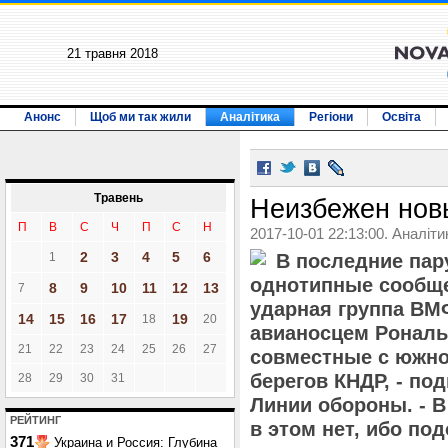
21 травня 2018
Анонс
Щоб ми так жили
Аналітика
Регіони
Освіта
Травень
Неизбежен нов
П
В
С
Ч
П
С
Н
2017-10-01 22:13:00. Аналіти
2
3
4
5
6
1
В последние пар
однотипные сообще
8
9
10
11
12
13
7
ударная группа ВМ
14
15
16
17
19
18
20
авианосцем Рональ
21
22
23
24
25
26
27
совместные с южно
берегов КНДР, - под
28
29
30
31
Линии обороны. - 
РЕЙТИНГ
в этом нет, ибо по
371
Украина и Россия: Глубина