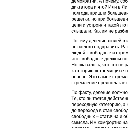
демократии. А почему, со
диктатора и что? Или в Ли
полгода пришли большеви
решетки, но при большеви
цепи и устроили такой лют
слышали. Как им не разбив
Посему деление людей в 
несколько подправить. Ран
людей: свободные и стрем
что свободные должны по
Но оказалось, что это не 
категорию «стремящихся к
опасно. Это самое стремл
стремление предполагает 
По факту, деление должно
Те, кто пытается действен
переходную категорию, а 
до перехода в стан свобо
свободных – статична и об
смысла. Им комфортно на