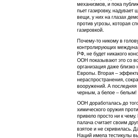
механизмов, и пока публи
пьет газировку, надувает 
вещи, у них на глазах д
против угрозы, которая сп
газировкой.
Почему-то никому в голову
контролирующих междунаро
РФ, не будет никакого ко
ООН показывают это со в
организация даже близко 
Европы. Вторая – эффекти
нераспространения, сокр
вооружений. А последняя 
черным, а белое – белым!
ООН доработалась до того
химического оружия проти
привело просто ни к чему.
палача считает своим дру
взятое и не скривилась.
Наций имела тестикулы вы