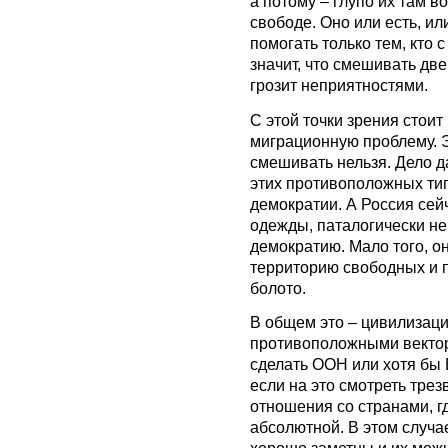
а потому – глупо их там 
свободе. Оно или есть, или
помогать только тем, кто 
значит, что смешивать две
грозит неприятностями.
С этой точки зрения стои
миграционную проблему. Э
смешивать нельзя. Дело д
этих противоположных тип
демократии. А Россия сей
одежды, паталогически не
демократию. Мало того, он
территорию свободных и п
болото.
В общем это – цивилизаци
противоположными вектор
сделать ООН или хотя бы Е
если на это смотреть трез
отношения со странами, г
абсолютной. В этом случа