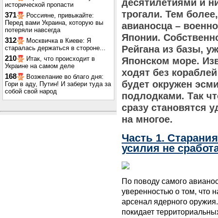
десятилетиями и ни
исторической пропасти
трогали. Тем более
371
Россияне, привыкайте:
Перед вами Украина, которую вы
авианосца – военно
потеряли навсегда
Японии. Собственн
312
Москвичка в Киеве: Я
Рейгана из базы, у
старалась держаться в стороне...
210
Итак, что происходит в
Японском море. Изв
Украине на самом деле
ходят без кораблей
168
Возжелание во благо дня:
будет окружен эсм
Гори в аду, Путин! И забери туда за
собой свой народ
подлодками. Так чт
сразу становятся у
на многое.
Часть 1. Старани
усилия не сработ
По поводу самого авианос
уверенностью о том, что н
арсенал ядерного оружия.
покидает территориальных