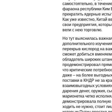
самостоятельно, в течени
фараона республики Ким В
прекратить ядерные испыт
Как уже известно, Китай в
свои предприятия, которы
вели с нею торговлю.
Но тут выяснилась важная
дополнительного изучения
перекрыв кислород на ва
сможет добиться вменяем
обладатель широких штано
продемонстрировал прямо
что критические потребно
даже – на более выгодных
поставки в КНДР не за кра
взаимовыгодных условиях
дарения денег, оружия, с
марионетка четко исполня
демонстрировала полную 
ходить не нужно, стоит ли
которым Путин простил де