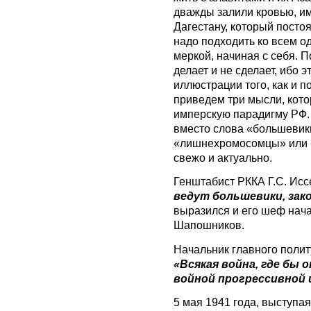
дважды залили кровью, им
Дагестану, который посто
надо подходить ко всем о
меркой, начиная с себя. П
делает и не сделает, ибо э
иллюстрации того, как и п
приведем три мысли, ко
имперскую парадигму РФ.
вместо слова «большевик
«лишнехромосомцы» или «
свежо и актуально.
Генштабист РККА Г.С. Исс
ведут большевики, зак
выразился и его шеф нача
Шапошников.
Начальник главного полит
«Всякая война, где бы 
войной прогрессивной 
5 мая 1941 года, выступа