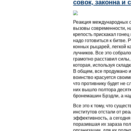
совок, законна и
Реакция международных о
вызовы современности, н
крепость прискакал гонец 
надо готовиться к битве.
конных рыцарей, легкой к
лучников. Все это собрал
грамотно расставил силы, 
которая, используя складк
В общем, все продумано и
воинство красуется своим
что противнику будет не 
них вышло полтора десятк
бронемашин Брэдли, а над
Все это к тому, что сущ
институтов отстали от ре
эффективность, а сегодня
поразившая их зараза пол
организации, для их полн