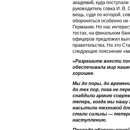
академий, куда поступали
руководитель совка И. В.
вещь, судя по которой, со
обороняться особенно не 
Германии. Но нас интересу
тостах, на финальном бан
офицеров предложил выпи
правительства. На это Ст
следующее пояснение «ми
«Разрешите внести поп
обеспечивала мир наше
хорошее.
Мы до поры, до времен
до тех пор, пока не пе
снабдили армию совре
теперь, когда мы нашу
насытили техникой для
стали сильны — теперь
наступлению.
Проводя оборону наше