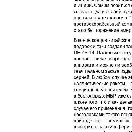
и Индии. Самим возиться 
хотелось, да и особой нуж
оценили эту технологию. 
противокорабельный комп
стало бы поражение амер
В конце концов китайски
подарок и таки создали т
DF-ZF-14. Насколько это 
вопрос. Так же вопрос и в
аппарата и можно ли вооб
значительном заказе издел
серией. В любом случае э
баллистические ракеты, - 
специальным носителем. 
в боеголовках МБР уже с
плане того, что и как дел
случае его применения, т
боеголовками такого ясно
природе это – космическо
выводится за атмосферу, 