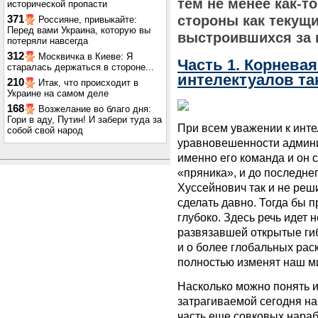
тем не менее как-т
исторической пропасти
стороны как текущи
371
Россияне, привыкайте:
Перед вами Украина, которую вы
выстроившихся за 
потеряли навсегда
312
Москвичка в Киеве: Я
Часть 1. Корнева
старалась держаться в стороне...
интелектуалов та
210
Итак, что происходит в
Украине на самом деле
168
Возжелание во благо дня:
Гори в аду, Путин! И забери туда за
При всем уважении к инте
собой свой народ
уравновешенности админи
именно его команда и он 
«пряника», и до последне
Хуссейнович так и не реши
сделать давно. Тогда бы 
глубоко. Здесь речь идет 
развязавшей открытые ги
и о более глобальных рас
полностью изменят наш м
Насколько можно понять
затрагиваемой сегодня н
часть еще совковых нара