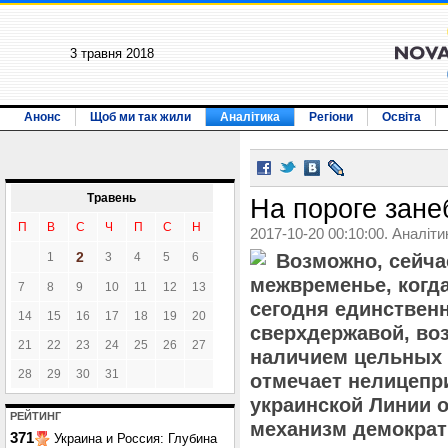
3 травня 2018
Анонс
Щоб ми так жили
Аналітика
Регіони
Освіта
Травень
На пороге зане
П
В
С
Ч
П
С
Н
2017-10-20 00:10:00. Аналіти
2
1
3
4
5
6
Возможно, сейча
межвременье, когд
7
8
9
10
11
12
13
сегодня единствен
14
15
16
17
18
19
20
сверхдержавой, воз
21
22
23
24
25
26
27
наличием цельных 
28
29
30
31
отмечает нелицепри
украинской Линии о
РЕЙТИНГ
механизм демократ
371
Украина и Россия: Глубина