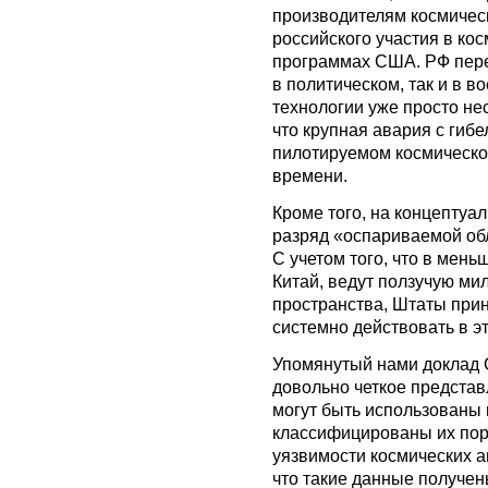
производителям космичес
российского участия в кос
программах США. РФ пере
в политическом, так и в в
технологии уже просто не
что крупная авария с гиб
пилотируемом космическо
времени.
Кроме того, на концептуа
разряд «оспариваемой обл
С учетом того, что в мень
Китай, ведут ползучую ми
пространства, Штаты при
системно действовать в э
Упомянутый нами доклад C
довольно четкое представ
могут быть использованы 
классифицированы их по
уязвимости космических а
что такие данные получены