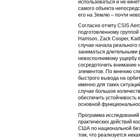
использоваться и не кине
самого объекта непосредс
его на Землю – почти нев
Согласно отчету CSIS Aeros
подготовленному группой 
Harrison, Zack Cooper, Kai
случае начала реального 
заниматься длительными 
невосполнимому ущербу в
сосредоточить внимание 
элементов. По мнению сп
быстрого вывода на орбит
именно для таких ситуаци
случае большое количест
обеспечить устойчивость 
основной функциональнос
Программа исследований 
практических действий ко
США по национальной безо
том, что реализуется нека