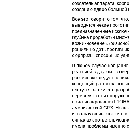
создатель аппарата, корп
созданию вдвое большей
Все это говорит о том, чт
выводятся некие прототи
предназначенные исключи
глубина проработки множ
возникновение «кризисной
решили не дать противник
сюрпризы, способные уди
В любом случае бряцание
реакцией в другом – сов
россиянам следует понима
концепций развития новых
плетутся за тем, что разр
переводят свои вооружен
позиционирования ГЛОНА
американской GPS. Но вс
использующие этот тип п
сигналах соответствующих
имела проблемы именно с