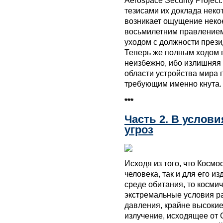
Aerospace Security Projec
тезисами их доклада неко
возникает ощущение неко
восьмилетним правлением 
уходом с должности прези
Теперь же полным ходом в
неизбежно, ибо излишняя 
области устройства мира
требующим именно кнута.
***
Часть 2. В услов
угроз
Исходя из того, что Космо
человека, так и для его и
среде обитания, то косми
экстремальные условия р
давления, крайне высоки
излучение, исходящее от 