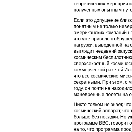
теоретических мероприяти
полученных опытным путе
Если это допущение близко
понятным не только неве
американских компаний на
что уже привело к обруш
нагрузки, выведенной на 
выглядит недавний запуск
космическим беспилотник
сверхсекретный космичес
коммерческой ракетой Ило
что все космические мисс
секретными. При этом, с м
году, он почти не находи
маневренные полеты на о
Никто толком не знает, чт
космический аппарат, что 
больше без посадки. Но уж
программе ВВС, говорит 
на то, что программа про