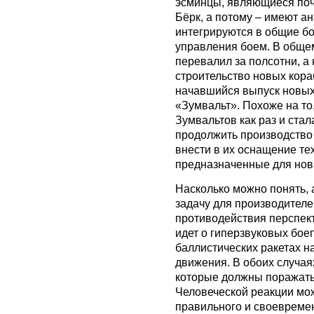
эсминцы, являющиеся поч
Бёрк, а потому – имеют а
интегрируются в общие б
управления боем. В общем
перевалил за полсотни, а
строительство новых кора
начавшийся выпуск новых
«Зумвальт». Похоже на то
Зумвальтов как раз и стал
продолжить производство
внести в их оснащение те
предназначенные для нов
Насколько можно понять,
задачу для производителе
противодействия перспект
идет о гиперзвуковых бое
баллистических ракетах н
движения. В обоих случая
которые должны поражатьс
Человеческой реакции мож
правильного и своевреме