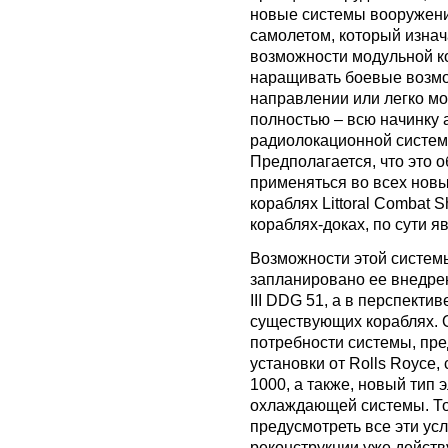
новые системы вооружени
самолетом, который изна
возможности модульной ко
наращивать боевые возмож
направлении или легко мо
полностью – всю начинку а
радиолокационной систем
Предполагается, что это 
применяться во всех новы
кораблях Littoral Combat 
кораблях-доках, по сути 
Возможности этой системы
запланировано ее внедрен
III DDG 51, а в перспекти
существующих кораблях. 
потребности системы, пр
установки от Rolls Royce
1000, а также, новый тип
охлаждающей системы. То
предусмотреть все эти усл
реконструкции уже действ