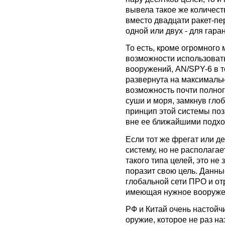
вывела такое же количест
вместо двадцати ракет-пе
одной или двух - для гара
То есть, кроме огромного
возможности использоват
вооружений, AN/SPY-6 в т
развернута на максимальн
возможность почти полног
суши и моря, замкнув гло
принцип этой системы поз
вне ее ближайшими подх
Если тот же фрегат или д
систему, но не располага
такого типа целей, это не
поразит свою цель. Данны
глобальной сети ПРО и о
имеющая нужное вооруже
РФ и Китай очень настойч
оружие, которое не раз н