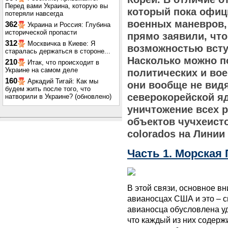
Перед вами Украина, которую вы
который пока офиц
потеряли навсегда
военных маневров
362
Украина и Россия: Глубина
исторической пропасти
прямо заявили, что
312
Москвичка в Киеве: Я
возможностью всту
старалась держаться в стороне...
Насколько можно п
210
Итак, что происходит в
Украине на самом деле
политических и вое
160
Аркадий Тигай: Как мы
они вообще не вид
будем жить после того, что
северокорейской яд
натворили в Украине? (обновлено)
уничтожение всех 
объектов чучхеисто
colorados на Линии
Часть 1. Морская
В этой связи, основное в
авианосцах США и это – с
авианосца обусловлена уд
что каждый из них содерж