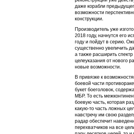
даже корабли предыдущег
возможности перспективны
конструкции.
Производитель уже изгото
2018 году, начнутся его и
году и пойдут в серию. Ож
существенно увеличить да
а также расширить спектр
целеуказания от нового р
новые возможности.
В привязке к возможностя
боевой части противораке
букет боеголовок, содерж
МБР. То есть межконтинен
боевую часть, которая раз
какую-то часть ложных це
навстречу им свою разде
радар обеспечит наведен
перехватчиков на все цел
пару десятков целей, то и