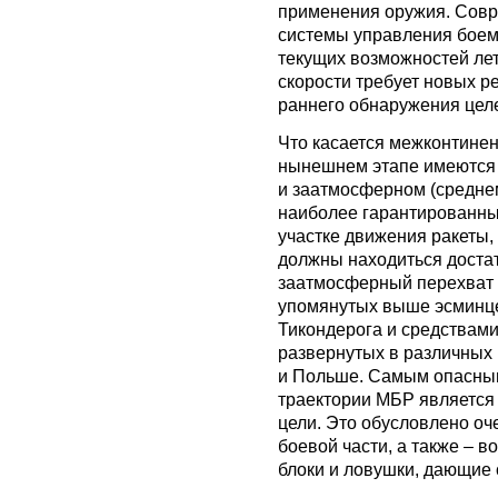
применения оружия. Сов
системы управления боем 
текущих возможностей лет
скорости требует новых ре
раннего обнаружения целе
Что касается межконтинен
нынешнем этапе имеются 
и заатмосферном (среднем)
наиболее гарантированны
участке движения ракеты,
должны находиться достат
заатмосферный перехват 
упомянутых выше эсминце
Тикондерога и средствам
развернутых в различных 
и Польше. Самым опасным
траектории МБР является 
цели. Это обусловлено оч
боевой части, а также – 
блоки и ловушки, дающие 