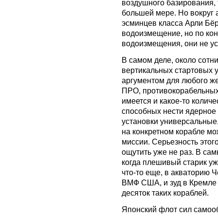
воздушного базирования,
большей мере. Но вокруг 
эсминцев класса Арли Бё
водоизмещение, но по ко
водоизмещения, они не ус
В самом деле, около сотн
вертикальных стартовых 
аргументом для любого же
ПРО, противокорабельных
имеется и какое-то колич
способных нести ядерное
установки универсальные,
на конкретном корабле мо
миссии. Серьезность этог
ощутить уже не раз. В са
когда плешивый старик уж
что-то еще, в акваторию 
ВМФ США, и зуд в Кремле с
десяток таких кораблей.
Японский флот сил самоо