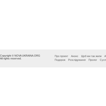
Copyright © NOVA UKRAINA.ORG
Про проект
Анонс
Щоб ми так жили
А
All rights reserved.
Подорож
Розслідування
Пролог
Сусп