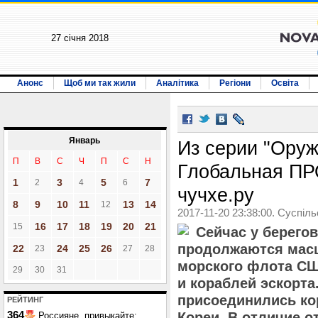
27 січня 2018
Анонс
Щоб ми так жили
Аналітика
Регіони
Освіта
Январь
Из серии "Оруж
П
В
С
Ч
П
С
Н
Глобальная ПР
1
3
5
7
2
4
6
чучхе.ру
8
9
10
11
13
14
12
2017-11-20 23:38:00. Суспіл
16
17
18
19
20
21
15
Сейчас у берего
продолжаются масш
22
24
25
26
23
27
28
морского флота СШ
29
30
31
и кораблей эскорта
присоединились к
РЕЙТИНГ
364
Кореи. В отличие о
Россияне, привыкайте: