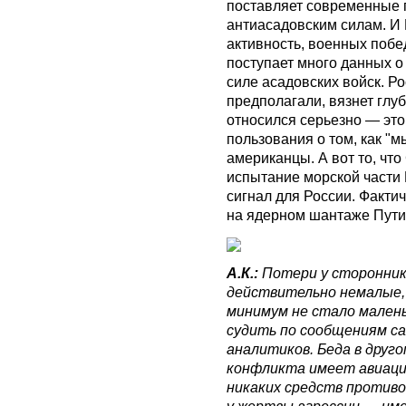
поставляет современные 
антиасадовским силам. И
активность, военных побед
поступает много данных о
силе асадовских войск. Ро
предполагали, вязнет глуб
относился серьезно — это
пользования о том, как "м
американцы. А вот то, ч
испытание морской части
сигнал для России. Фактич
на ядерном шантаже Пути
А.К.:
Потери у сторонник
действительно немалые, 
минимум не стало малень
судить по сообщениям са
аналитиков. Беда в другом
конфликта имеет авиацию
никаких средств противо
у жертвы агрессии — име