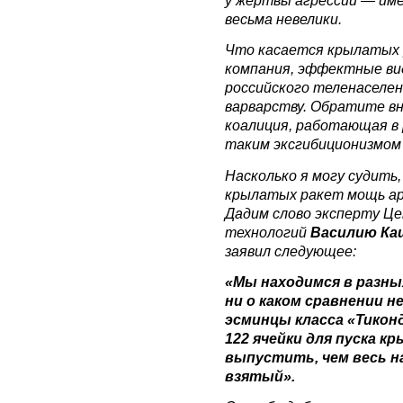
весьма невелики.
Что касается крылатых р
компания, эффектные ви
российского теленаселен
варварству. Обратите в
коалиция, работающая в 
таким эксгибиционизмом
Насколько я могу судить,
крылатых ракет мощь а
Дадим слово эксперту Ц
технологий
Василию Ка
заявил следующее:
«Мы находимся в разны
ни о каком сравнении н
эсминцы класса «Тикон
122 ячейки для пуска 
выпустить, чем весь 
взятый».