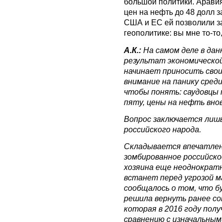
большой политики. Арави
цен на нефть до 48 долл з
США и ЕС ей позволили за
геополитике: вы мне то-то,
А.К.:
На самом деле в дан
результат экономической
начинает приносить сво
внимание на панику сред
чтобы понять: саудовцы
пяту, цены на нефть внов
Вопрос заключается лишь
российского народа.
Складывается впечатлен
зомбированное российск
хозяина еще неоднократн
встанет перед угрозой м
сообщалось о том, что б
решила вернуть ранее с
которая в 2016 году полу
сравнению с изначальным