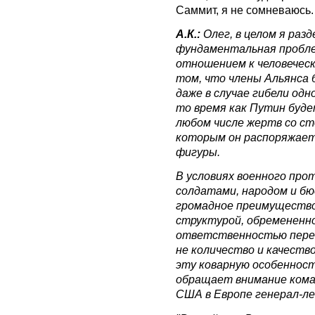
Саммит, я не сомневаюсь.
А.К.:
Олег, в целом я раз
фундаментальная пробле
отношением к человеческо
том, что члены Альянса
даже в случае гибели одн
то время как Путин буд
любом числе жертв со ст
которым он распоряжает
фигуры.
В условиях военного про
солдатами, народом и б
громадное преимущество
структурой, обремененн
ответственностью перед
не количество и качество
эту коварную особеннос
обращает внимание ком
США в Европе генерал-л