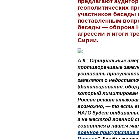
предлагают аудитор
геополитических пр
участников беседы 
поставленным вопро
беседы — оборона 
агрессии и итоги т
Сирии.
А.К.: Официальные аме
противоречивые заявл
усиливать присутствие
заявляют о недостато
(финансирования, обор
который лимитирован н
Россия решит атаковат
возможно, — то есть в
НАТО будет отбиватьс
а не жесткой военной с
говорится в нашем мат
военное присутствие в
Путина
". Как Вы счит