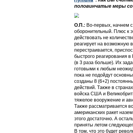
половинчатые меры с
О.П.:
Во-первых, начнем с
оборонительный. Плюс к 
действовать не количеств
реагирует на возможную в
перестраивается, приспос
быстрого реагирования в 
(в 3 раза больше). Их зад
готовыми к любым неожид
пока не подойдут основны
созданы 8 (6+2) постоян
действий. Также в страна
войска США и Великобрит
тяжелое вооружение и ави
Также рассматривается в
американских ракет назем
этого достаточно. А оста
приняты летом следующег
В том, что это будет рев