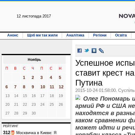
12 листопада 2017
Анонс
Щоб ми так жили
Аналітика
Регіони
Освіта
Ноябрь
Успешное испы
П
В
С
Ч
П
С
Н
ставит крест н
1
2
3
4
5
Путина
6
7
8
9
10
11
12
2015-10-24 01:58:00. Суспіл
13
14
15
16
17
18
19
Олег Пономарь 
20
21
22
23
24
25
26
армий РФ и США н
находятся в разны
27
28
29
30
каком сравнении ф
РЕЙТИНГ
может идти и речи
312
Москвичка в Киеве: Я
корабли класса «Ти