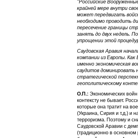
"Российские Вооруженные
крайней мере внутри сво
может передвигать войск
необходимо проводить д
пересечение границы ст
занять до двух недель. П
упрощении этой процедур
Саудовская Аравия нача
компании из Европы. Как
именно экономическая во
саудитов доминировать н
стратегической перспек
геополитическому конте
О.П.:
Экономических войн 
контексту не бывает. Рос
которые она тратит на во
(Украина, Сирия и т.д.) и
терроризма. Поэтому и сн
Саудовской Аравии с дем
(традиционно в основном 