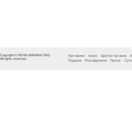
Copyright © NOVA UKRAINA.ORG
Про проект
Анонс
Щоб ми так жили
А
All rights reserved.
Подорож
Розслідування
Пролог
Сусп