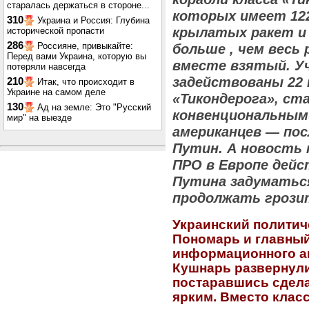
старалась держаться в стороне...
которых имеет 122
310
Украина и Россия: Глубина
крылатых ракет и
исторической пропасти
286
Россияне, привыкайте:
больше , чем весь
Перед вами Украина, которую вы
вместе взятый. У
потеряли навсегда
задействованы 22 
210
Итак, что происходит в
Украине на самом деле
«Тикондерога», ст
130
Ад на земле: Это "Русский
конвенциональным
мир" на выезде
американцев — пос
Путин. А новость
ПРО в Европе дей
Путина задуматьс
продолжать грозит
Украинский политич
Пономарь и главный
информационного а
Кушнарь развернули
постаравшись сдел
ярким. Вместо клас