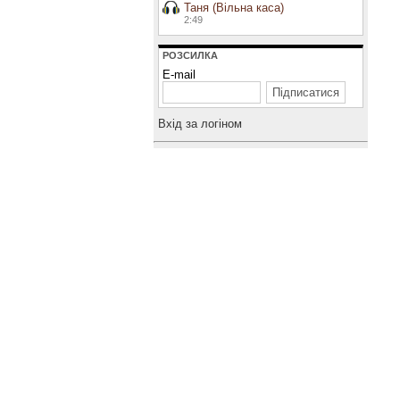
Таня (Вільна каса)
2:49
РОЗСИЛКА
E-mail
Вхiд за логiном