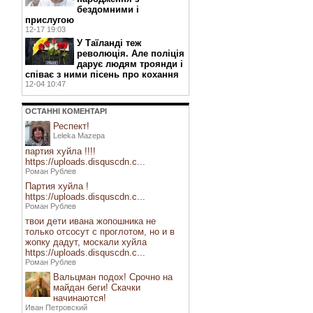
бездомними і
прислугою
12-17 19:03
У Таїланді теж
революція. Але поліція
дарує людям троянди і
співає з ними пісень про кохання
12-04 10:47
ОСТАННI КОМЕНТАРI
Респект!
Leleka Mazepa
партия хуйла !!!!
https://uploads.disquscdn.c...
Роман Рублев
Партия хуйла !
https://uploads.disquscdn.c...
Роман Рублев
твои дети ивана жопошника не
только отсосут с проглотом, но и в
жопку дадут, москали хуйла
https://uploads.disquscdn.c...
Роман Рублев
Вальцман подох! Срочно на
майдан беги! Скачки
начинаются!
Иван Петровский