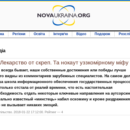
ика
Регіони
Освіта
Інтерв‘ю
Відео
Подорож
Розсл
дiа
Лекарство от скреп. Та нокаут уззкомірному міфу
 всегда бывает, наши собственные достижения или победы лучше
го видны из комментариев зарубежных специалистов. На самом дел
ша школа информационного обеспечения государственных процесс
только отстала от реалий времени, что есть настоятельная
бходимость отдать некоторые ключевые направления на аутсорсин
чально известный «минстець» набил оскомину и кроме раздражения
 не вызывает никаких эмоций.
ільство. 2018-01-22 17:12:00. Рейтинг — 4