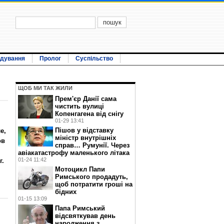
ідування
Пролог
Суспільство
ЩОБ МИ ТАК ЖИЛИ
Прем'єр Данії сама
чистить вулиці
Копенгагена від снігу
01-29 13:41
Пішов у відставку
е,
міністр внутрішніх
ов
справ… Румунії. Через
авіакатастрофу маленького літака
01-24 11:42
г.
Мотоцикл Папи
Римського продадуть,
щоб потратити гроші на
бідних
01-15 13:09
Папа Римський
відсвяткував день
народження з