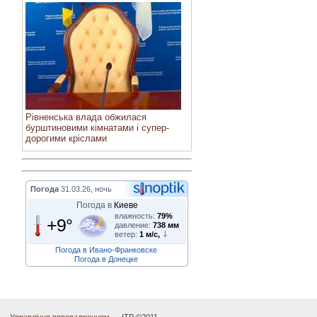
Рівненська влада обжилася
бурштиновими кімнатами і супер-
дорогими кріслами
Погода
31.03.26, ночь
Погода в
Киеве
влажность:
79%
+9°
давление:
738 мм
ветер:
1 м/с,
Погода в Ивано-Франковске
Погода в Донецке
Управління впровадженням
— ІТР ©2011