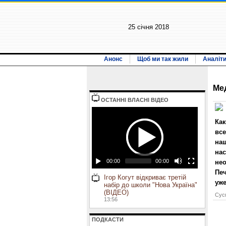
25 січня 2018
Анонс
Щоб ми так жили
Аналіт
Ме
ОСТАННI ВЛАСНI ВIДЕО
Как
все
на
нас
00:00
00:00
нео
Пе
Ігор Когут відкриває третій
уже
набір до школи "Нова Україна"
(ВІДЕО)
Сусп
13:56
ПОДКАСТИ