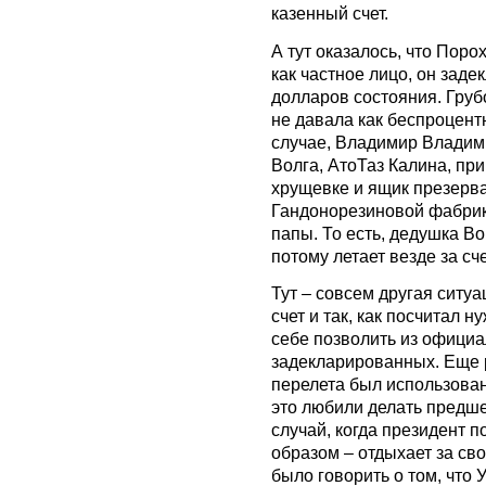
казенный счет.
А тут оказалось, что Поро
как частное лицо, он зад
долларов состояния. Груб
не давала как беспроцен
случае, Владимир Владим
Волга, АтоТаз Калина, пр
хрущевке и ящик презерв
Гандонорезиновой фабрик
папы. То есть, дедушка В
потому летает везде за сч
Тут – совсем другая ситуа
счет и так, как посчитал 
себе позволить из офици
задекларированных. Еще ра
перелета был использован
это любили делать предше
случай, когда президент п
образом – отдыхает за сво
было говорить о том, что 