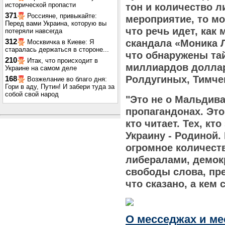
исторической пропасти
тон и количество л
371
Россияне, привыкайте:
мероприятие, то м
Перед вами Украина, которую вы
что речь идет, как
потеряли навсегда
312
скандала «Моника Л
Москвичка в Киеве: Я
старалась держаться в стороне...
что обнаружены тай
210
Итак, что происходит в
миллиардов доллар
Украине на самом деле
Ролдугиных, Тимчен
168
Возжелание во благо дня:
Гори в аду, Путин! И забери туда за
собой свой народ
"Это не о Мальдива
пропагандонах. Это 
кто читает. Тех, кт
Украину - Родиной. 
огромное количест
либералами, демок
свободы слова, пре
что сказано, а кем 
О месседжах и м