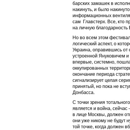
барских замашек в исполн
накинуть, и было накинут
информационных вентилят
сам Главстерх. Все, кто п
на личную благодарность
Но во всем этом фестивал
логический аспект, о кото
Украина, оправившись от 
устроенной Януковичем и
впервые, системно, пошла
оккупированных территори
окончание периода страте
сигнализирует целая серия
принятый, но пока не вст
Донбасса.
С точки зрения тотальног
является и война, сейчас 
в лице Москвы, должен от
они уже никому не будут н
той точке, когда должен 