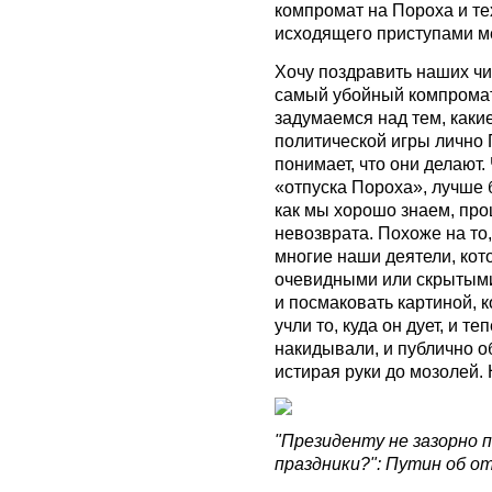
компромат на Пороха и тех
исходящего приступами м
Хочу поздравить наших чита
самый убойный компромат
задумаемся над тем, каки
политической игры лично 
понимает, что они делают.
«отпуска Пороха», лучше 
как мы хорошо знаем, про
невозврата. Похоже на то,
многие наши деятели, кот
очевидными или скрытыми
и посмаковать картиной, 
учли то, куда он дует, и те
накидывали, и публично о
истирая руки до мозолей. Н
"Президенту не зазорно 
праздники?": Путин об о