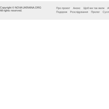
Copyright © NOVA UKRAINA.ORG
Про проект
Анонс
Щоб ми так жили
А
All rights reserved.
Подорож
Розслідування
Пролог
Сусп