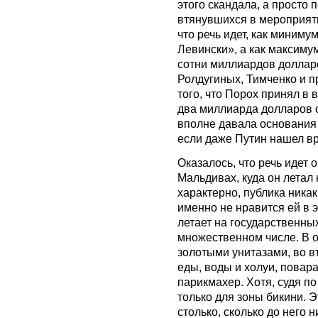
этого скандала, а просто 
втянувшихся в мероприят
что речь идет, как миниму
Левински», а как максиму
сотни миллиардов доллар
Ролдугиных, Тимченко и пр
того, что Порох принял в 
два миллиарда долларов о
вполне давала основания 
если даже Путин нашел вре
Оказалось, что речь идет 
Мальдивах, куда он летал
характерно, публика ника
именно не нравится ей в э
летает на государственны
множественном числе. В о
золотыми унитазами, во в
еды, воды и холуи, повар
парикмахер. Хотя, судя по
только для зоны бикини. Э
столько, сколько до него н