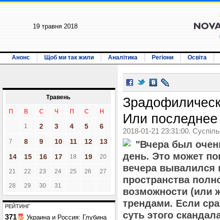
19 травня 2018
Анонс
Щоб ми так жили
Аналітика
Регіони
Освіта
Травень
Зрадофилическ
П
В
С
Ч
П
С
Н
Или последнее
2
3
4
5
6
1
2018-01-21 23:31:00. Суспіл
8
9
10
11
12
13
7
"Вчера был очен
день. Это может пон
14
15
16
17
19
18
20
вечера вывалился 
21
22
23
24
25
26
27
пространства полн
28
29
30
31
возможности (или 
трендами. Если сра
РЕЙТИНГ
суть этого скандал
371
Украина и Россия: Глубина