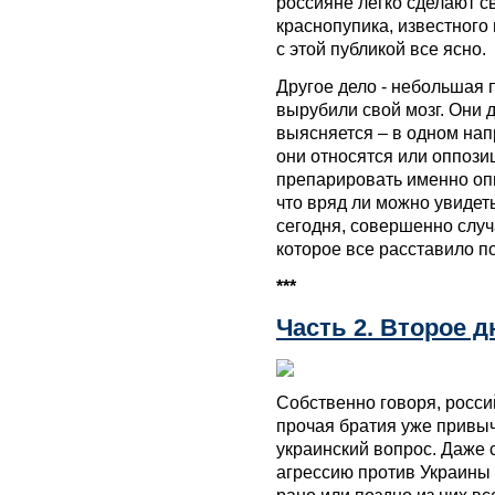
россияне легко сделают 
краснопупика, известног
с этой публикой все ясно.
Другое дело - небольшая 
вырубили свой мозг. Они д
выясняется – в одном нап
они относятся или оппози
препарировать именно опп
что вряд ли можно увидеть
сегодня, совершенно случ
которое все расставило п
***
Часть 2. Второе д
Собственно говоря, росси
прочая братия уже привы
украинский вопрос. Даже с
агрессию против Украины и