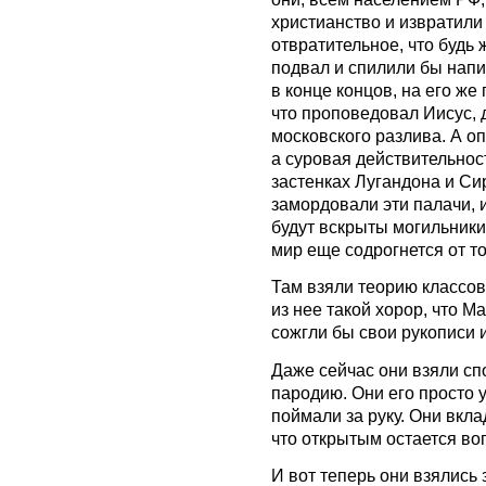
христианство и извратили 
отвратительное, что будь 
подвал и спилили бы напи
в конце концов, на его же
что проповедовал Иисус, 
московского разлива. А о
а суровая действительност
застенках Лугандона и Си
замордовали эти палачи, 
будут вскрыты могильники
мир еще содрогнется от то
Там взяли теорию классо
из нее такой хорор, что Ма
сожгли бы свои рукописи и
Даже сейчас они взяли сп
пародию. Они его просто у
поймали за руку. Они вкл
что открытым остается воп
И вот теперь они взялись 