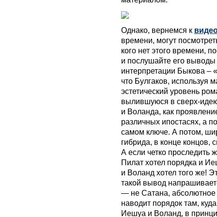
Однако, вернемся к
виде
времени, могут посмотреть
кого нет этого времени, п
и послушайте его выводы 
интерпретации Быкова – «С
что Булгаков, используя 
эстетический уровень ром
вылившуюся в сверх-идею
и Воланда, как проявление
различных ипостасях, а п
самом ключе. А потом, ши
гибрида, в конце концов,
А если четко проследить 
Пилат хотел порядка и Иеш
и Воланд хотел того же! Э
такой вывод напрашиваетс
— не Сатана, абсолютное 
наводит порядок там, куда 
Иешуа и Воланд, в принци