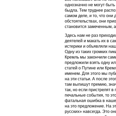
однозначно не могут быть
быдла. Тем труднее распоз
самом деле, и то, что они
обстоятельствах, они прио
становится замеченным, 
Здесь нам не раз приходи
деятелей и макать их в са
истерики и объявляли наш
Одну из таких громких пик
Кремль мы закончили сам
предложили взять одну и
статей о Путине или Крем
именем. Для этого мы пу
на эти статьи. А после эт
там выпишут премию, знач
так, но если пристрелят в
печальные события, то эт
фатальная ошибка в нашей
на это предложение. На э
русских» навсегда. Это он