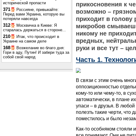
исторической пропасти
прикосновения к ч
371
Россияне, привыкайте:
возможно – грязном
Перед вами Украина, которую вы
приходит в голову 
потеряли навсегда
312
микробов смываешь 
Москвичка в Киеве: Я
старалась держаться в стороне...
никому не приходит
210
Итак, что происходит в
вредных, нейтраль
Украине на самом деле
руки и все тут – це
168
Возжелание во благо дня:
Гори в аду, Путин! И забери туда за
собой свой народ
Часть 1. Техноло
В связи с этим очень мн
оппозиционностью отдель
кому-то или чему-то, в сух
автоматически, в плане и
упаси – в друзья. В любо
полезть такие черти, что 
поместилось и было незам
Как-то особняком стояли 
все понимают. Они не пит