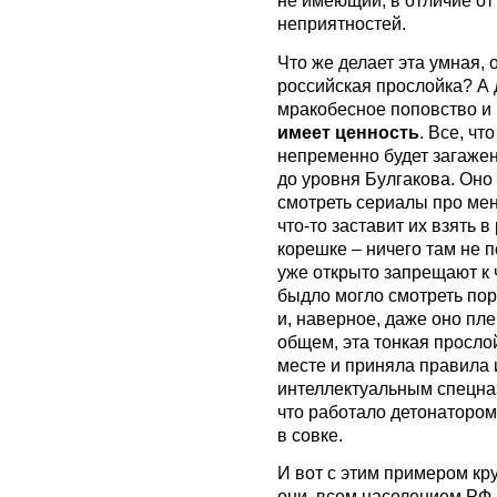
не имеющий, в отличие от
неприятностей.
Что же делает эта умная,
российская прослойка? А д
мракобесное поповство и
имеет ценность
. Все, чт
непременно будет загажен
до уровня Булгакова. Оно 
смотреть сериалы про мен
что-то заставит их взять 
корешке – ничего там не 
уже открыто запрещают к
быдло могло смотреть по
и, наверное, даже оно пле
общем, эта тонкая просло
месте и приняла правила 
интеллектуальным спецназ
что работало детонаторо
в совке.
И вот с этим примером кру
они, всем населением РФ, 