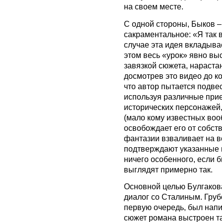
на своем месте.
С одной стороны, Быков – 
сакраментальное: «Я так в
случае эта идея вкладыва
этом весь «урок» явно вы
завязкой сюжета, нараста
досмотрев это видео до к
что автор пытается подве
используя различные прие
исторических персонажей,
(мало кому известных вооб
освобождает его от собст
фантазии взваливает на в
подтверждают указанные и
ничего особенного, если 
выглядят примерно так.
Основной целью Булгаков
диалог со Сталиным. Грубо
первую очередь, был напис
сюжет романа выстроен та