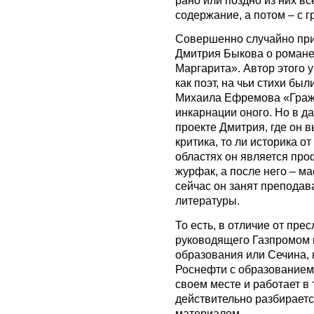
рано или поздно из них вс
содержание, а потом – с 
Совершенно случайно при
Дмитрия Быкова о романе
Маргарита». Автор этого 
как поэт, на чьи стихи бы
Михаила Ефремова «Граж
инкарнации оного. Но в да
проекте Дмитрия, где он в
критика, то ли историка от
областях он является про
журфак, а после него – м
сейчас он занят преподав
литературы.
То есть, в отличие от пре
руководящего Газпромом 
образования или Сечина, 
Роснефти с образованием
своем месте и работает в 
действительно разбираетс
материалом.