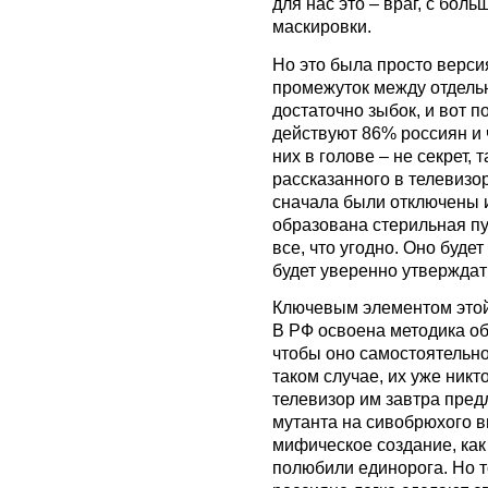
для нас это – враг, с бо
маскировки.
Но это была просто верси
промежуток между отдел
достаточно зыбок, и вот п
действуют 86% россиян и чт
них в голове – не секрет, 
рассказанного в телевизор
сначала были отключены и
образована стерильная пу
все, что угодно. Оно буде
будет уверенно утверждать
Ключевым элементом этой
В РФ освоена методика об
чтобы оно самостоятельно
таком случае, их уже никт
телевизор им завтра пред
мутанта на сивобрюхого в
мифическое создание, как 
полюбили единорога. Но т