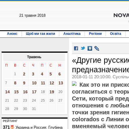
21 травня 2018
Анонс
Щоб ми так жили
Аналітика
Регіони
Освіта
Травень
«Другие русски
П
В
С
Ч
П
С
Н
предназначени
2
3
4
5
6
1
2018-01-11 20:10:00. Суспіл
8
9
10
11
12
13
7
Как это ни приск
согласиться с теор
14
15
16
17
19
18
20
Сети, который пред
21
22
23
24
25
26
27
отношения с любы
28
29
30
31
точки зрения гигиен
colorados с Линии о
РЕЙТИНГ
вменяемый человек
371
Украина и Россия: Глубина