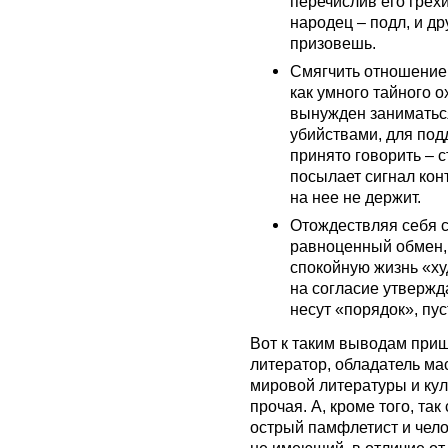
перечислив его грехи 
народец – подл, и др
призовешь.
Смягчить отношение
как умного тайного 
вынужден заниматься
убийствами, для под
принято говорить – 
посылает сигнал конт
на нее не держит.
Отождествляя себя с
равноценный обмен, 
спокойную жизнь «худ
на согласие утвержд
несут «порядок», пус
Вот к таким выводам при
литератор, обладатель м
мировой литературы и ку
прочая. А, кроме того, та
острый памфлетист и чел