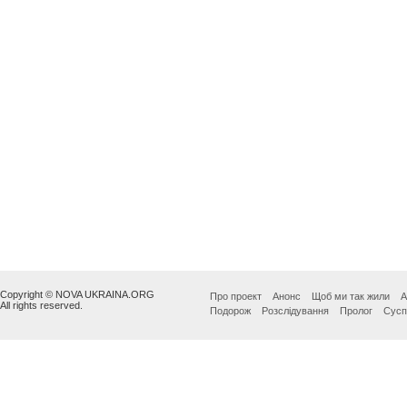
Copyright © NOVA UKRAINA.ORG
Про проект
Анонс
Щоб ми так жили
А
All rights reserved.
Подорож
Розслідування
Пролог
Сусп